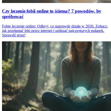
Czy leczenie fobii online to ściema? 7 powodów, by
spróbować
Fobie leczenie online: Odkryj, co naprawdę działa w 2026. Zobacz,
jak przełamać lęki przez internet i uniknąć najczęstszych pułapek.
Sprawdź teraz!