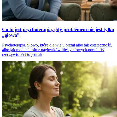
Co to jest psychoterapia, gdy problemem nie jest tylko
„głowa”
Psychoterapia. Słowo, które dla wielu brzmi albo jak ostateczność,
albo jak modne hasło z nagłówków lifestyle’owych portali. W
rzeczywistości to jednak