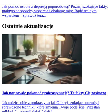
Jak pomóc osobie z depresją poporodową? Poznaj szokujące fakty,
praktyczne sposoby wsparcia i obalamy mity. Bądź realnym
wsparciem – sprawdź teraz.
Ostatnie aktualizacje
Jak naprawdę pokonać prokrastynację? Te fakty Cię zaskoczą
Jak radzić sobie z prokrastynacją? Odkryj szokujące prawdy i
sprawdzone techniki, które zmienią Twoje podejście. Przestań
odkładać – zacznij działać dziś!