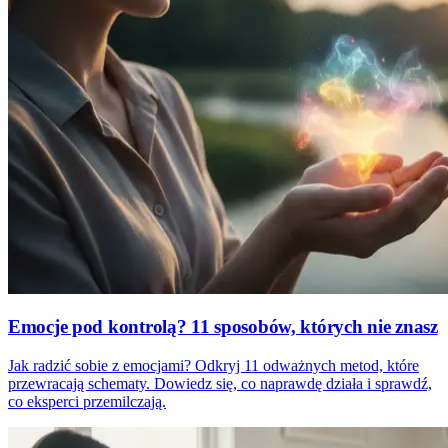
Emocje pod kontrolą? 11 sposobów, których nie znasz
Jak radzić sobie z emocjami? Odkryj 11 odważnych metod, które
przewracają schematy. Dowiedz się, co naprawdę działa i sprawdź,
co eksperci przemilczają.