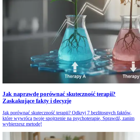
Jak naprawdę porównać skuteczność terapii?
Zaskakujące fakty i decyzje
Jak porównać skuteczność terapii? Odkryj 7 bezlitosnych faktów,
które wywrócą twoje spojrzenie na psychoterapię. Sprawdź, zanim
wybierzesz metodę!