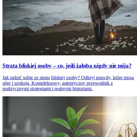
Strata bliskiej osoby – co, jeśli żałoba nigdy nie mija?
Jak radzić sobie ze stratą bliskiej osoby? Odkryj prawdy, które niosą
ulgę i szokują. Kompleksowy, autentyczny przewodnik z
praktycznymi strategiami i realnymi historiami.