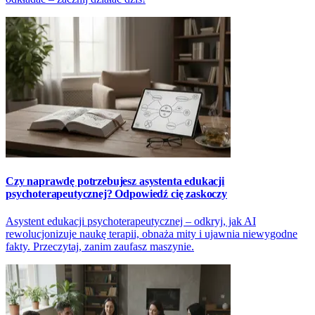
Czy naprawdę potrzebujesz asystenta edukacji
psychoterapeutycznej? Odpowiedź cię zaskoczy
Asystent edukacji psychoterapeutycznej – odkryj, jak AI
rewolucjonizuje naukę terapii, obnaża mity i ujawnia niewygodne
fakty. Przeczytaj, zanim zaufasz maszynie.