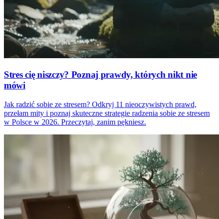
Stres cię niszczy? Poznaj prawdy, których nikt nie
mówi
Jak radzić sobie ze stresem? Odkryj 11 nieoczywistych prawd,
przełam mity i poznaj skuteczne strategie radzenia sobie ze stresem
w Polsce w 2026. Przeczytaj, zanim pękniesz.