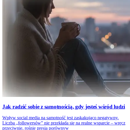
Jak radzić sobie z samotnością, gdy jesteś wśród ludzi
Wpływ social media na samotność jest zaskakująco negatywny.
Liczba „followersów” nie przekłada się na realne wsparcie – wręcz
przeciwnie, rośnie presja porównyw