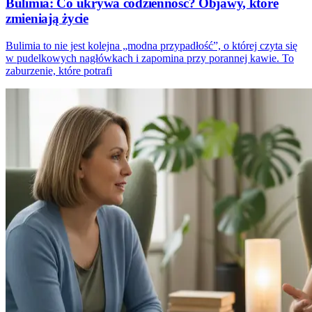
Bulimia: Co ukrywa codzienność? Objawy, które
zmieniają życie
Bulimia to nie jest kolejna „modna przypadłość”, o której czyta się
w pudelkowych nagłówkach i zapomina przy porannej kawie. To
zaburzenie, które potrafi