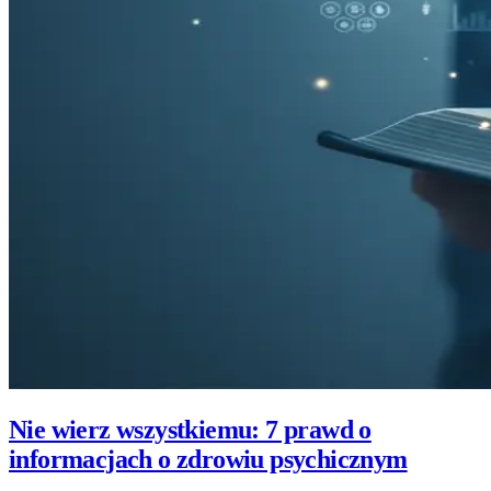
Nie wierz wszystkiemu: 7 prawd o
informacjach o zdrowiu psychicznym