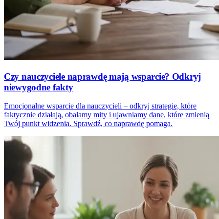
Czy nauczyciele naprawdę mają wsparcie? Odkryj
niewygodne fakty
Emocjonalne wsparcie dla nauczycieli – odkryj strategie, które
faktycznie działają, obalamy mity i ujawniamy dane, które zmienią
Twój punkt widzenia. Sprawdź, co naprawdę pomaga.