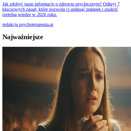
Jak zdobyć jasne informacje o zdrowiu psychicznym? Odkryj 7
kluczowych zasad, które pozwolą ci uniknąć pułapek i znaleźć
rzetelną wiedzę w 2026 roku.
redakcja
psychoterapeuta.ai
Najważniejsze