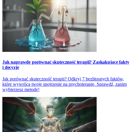
Jak naprawdę porównać skuteczność terapii? Zaskakujące fakty
i decyzje
Jak porównać skuteczność terapii? Odkryj 7 bezlitosnych faktów,
które wywrócą twoje spojrzenie na psychoterapię. Sprawdź, zanim
wybierzesz metodę!