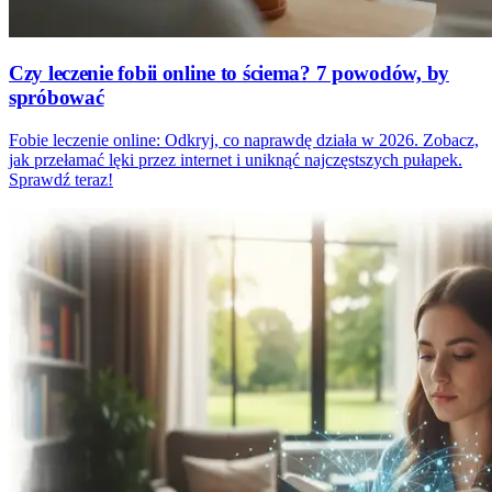
Czy leczenie fobii online to ściema? 7 powodów, by
spróbować
Fobie leczenie online: Odkryj, co naprawdę działa w 2026. Zobacz,
jak przełamać lęki przez internet i uniknąć najczęstszych pułapek.
Sprawdź teraz!