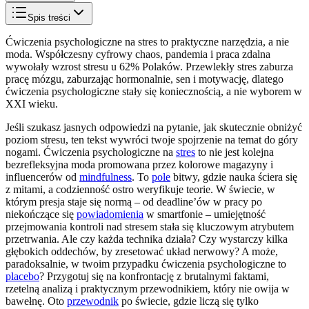
Spis treści
Ćwiczenia psychologiczne na stres to praktyczne narzędzia, a nie
moda. Współczesny cyfrowy chaos, pandemia i praca zdalna
wywołały wzrost stresu u 62% Polaków. Przewlekły stres zaburza
pracę mózgu, zaburzając hormonalnie, sen i motywację, dlatego
ćwiczenia psychologiczne stały się koniecznością, a nie wyborem w
XXI wieku.
Jeśli szukasz jasnych odpowiedzi na pytanie, jak skutecznie obniżyć
poziom stresu, ten tekst wywróci twoje spojrzenie na temat do góry
nogami. Ćwiczenia psychologiczne na
stres
to nie jest kolejna
bezrefleksyjna moda promowana przez kolorowe magazyny i
influencerów od
mindfulness
. To
pole
bitwy, gdzie nauka ściera się
z mitami, a codzienność ostro weryfikuje teorie. W świecie, w
którym presja staje się normą – od deadline’ów w pracy po
niekończące się
powiadomienia
w smartfonie – umiejętność
przejmowania kontroli nad stresem stała się kluczowym atrybutem
przetrwania. Ale czy każda technika działa? Czy wystarczy kilka
głębokich oddechów, by zresetować układ nerwowy? A może,
paradoksalnie, w twoim przypadku ćwiczenia psychologiczne to
placebo
? Przygotuj się na konfrontację z brutalnymi faktami,
rzetelną analizą i praktycznym przewodnikiem, który nie owija w
bawełnę. Oto
przewodnik
po świecie, gdzie liczą się tylko