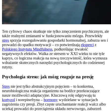
Ten cyfrowy chaos skutkuje nie tylko zmęczeniem psychicznym, ale
także realnymi zmianami w funkcjonowaniu mózgu. Przewlekły
stres
sprzyja rozregulowaniu gospodarki hormonalnej, zaburza sen i
prowadzi do spadku motywacji – co potwierdzają
eksperci
z
Polskiego Instytutu Mindfulness
, podkreślając trwałość
negatywnych efektów. Walka ze stresem w XXI wieku to nie tyle
kaprys, co logiczna reakcja na nową rzeczywistość, która wymusza
wdrażanie skutecznych narzędzi psychologicznych do codziennej
rutyny.
Psychologia stresu: jak mózg reaguje na presję
Stres
nie jest tylko abstrakcyjnym pojęciem – to konkretna,
neurobiologiczna reakcja organizmu na bodźce przekraczające
nasze możliwości adaptacyjne. Kluczową rolę odgrywają tu
kortyzol
i norepinefryna –
hormony
wydzielane w sytuacjach
zagrożenia czy presji. Zbyt częste uruchamianie reakcji walcz albo
uciekaj prowadzi do przeciążenia układu nerwowego, zaburzeń