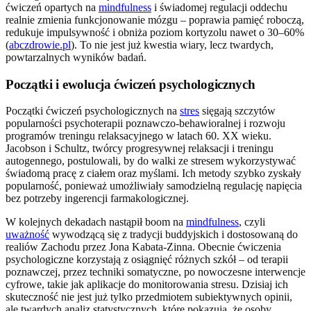
ćwiczeń opartych na
mindfulness
i świadomej regulacji oddechu
realnie zmienia funkcjonowanie mózgu – poprawia pamięć roboczą,
redukuje impulsywność i obniża poziom kortyzolu nawet o 30–60%
(
abczdrowie.pl
). To nie jest już kwestia wiary, lecz twardych,
powtarzalnych wyników badań.
Początki i ewolucja ćwiczeń psychologicznych
Początki ćwiczeń psychologicznych na
stres
sięgają szczytów
popularności psychoterapii poznawczo-behawioralnej i rozwoju
programów treningu relaksacyjnego w latach 60. XX wieku.
Jacobson i Schultz, twórcy progresywnej relaksacji i treningu
autogennego, postulowali, by do walki ze stresem wykorzystywać
świadomą pracę z ciałem oraz myślami. Ich metody szybko zyskały
popularność, ponieważ umożliwiały samodzielną regulację napięcia
bez potrzeby ingerencji farmakologicznej.
W kolejnych dekadach nastąpił boom na
mindfulness
, czyli
uważność
wywodzącą się z tradycji buddyjskich i dostosowaną do
realiów Zachodu przez Jona Kabata-Zinna. Obecnie ćwiczenia
psychologiczne korzystają z osiągnięć różnych szkół – od terapii
poznawczej, przez techniki somatyczne, po nowoczesne interwencje
cyfrowe, takie jak aplikacje do monitorowania stresu. Dzisiaj ich
skuteczność nie jest już tylko przedmiotem subiektywnych opinii,
ale twardych analiz statystycznych, które pokazują, że osoby