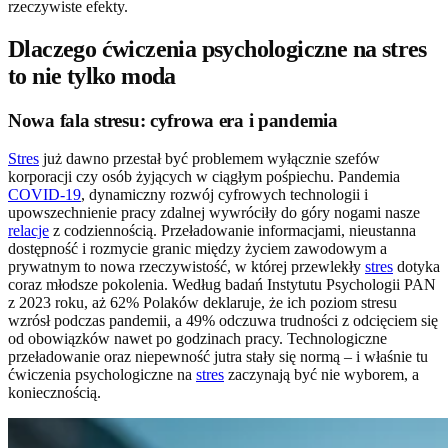
rzeczywiste efekty.
Dlaczego ćwiczenia psychologiczne na stres
to nie tylko moda
Nowa fala stresu: cyfrowa era i pandemia
Stres
już dawno przestał być problemem wyłącznie szefów
korporacji czy osób żyjących w ciągłym pośpiechu. Pandemia
COVID-19
, dynamiczny rozwój cyfrowych technologii i
upowszechnienie pracy zdalnej wywróciły do góry nogami nasze
relacje
z codziennością. Przeładowanie informacjami, nieustanna
dostępność i rozmycie granic między życiem zawodowym a
prywatnym to nowa rzeczywistość, w której przewlekły
stres
dotyka
coraz młodsze pokolenia. Według badań Instytutu Psychologii PAN
z 2023 roku, aż 62% Polaków deklaruje, że ich poziom stresu
wzrósł podczas pandemii, a 49% odczuwa trudności z odcięciem się
od obowiązków nawet po godzinach pracy. Technologiczne
przeładowanie oraz niepewność jutra stały się normą – i właśnie tu
ćwiczenia psychologiczne na
stres
zaczynają być nie wyborem, a
koniecznością.