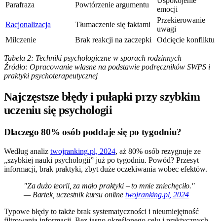
Uspokojenie
Parafraza
Powtórzenie argumentu
emocji
Przekierowanie
Racjonalizacja
Tłumaczenie się faktami
uwagi
Milczenie
Brak reakcji na zaczepki
Odcięcie konfliktu
Tabela 2: Techniki psychologiczne w sporach rodzinnych
Źródło: Opracowanie własne na podstawie podręczników SWPS i
praktyki psychoterapeutycznej
Najczęstsze błędy i pułapki przy szybkim
uczeniu się psychologii
Dlaczego 80% osób poddaje się po tygodniu?
Według analiz
twojranking.pl, 2024
, aż 80% osób rezygnuje ze
„szybkiej nauki psychologii” już po tygodniu. Powód? Przesyt
informacji, brak praktyki, zbyt duże oczekiwania wobec efektów.
"Za dużo teorii, za mało praktyki – to mnie zniechęciło."
— Bartek, uczestnik kursu online
twojranking.pl, 2024
Typowe błędy to także brak systematyczności i nieumiejętność
filtrowania informacji. Bez jasno określonego celu i praktycznych