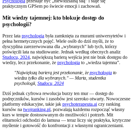
Psychologia
przestaje być „niewidzialną siłą” i staje się
praktycznym GPSem po świecie emocji i zachowań.
Mit wiedzy tajemnej: kto blokuje dostęp do
psychologii?
Przez lata
psychologia
była zamknięta za murami uniwersytetów i
pełna hermetycznych pojęć. Wiele osób do dziś myśli, że to
dyscyplina zarezerwowana dla „wybranych” lub tych, którzy
poświęcili lata na studiowanie. Jednak według obecnych analiz
Studocu, 2024
, największą barierą wejścia jest nie brak dostępu do
wiedzy, lecz przekonanie, że
psychologia
to „wiedza tajemna”.
"Największą barierą jest przekonanie, że
psychologia
to
wiedza tylko dla wybranych." — Marta, studentka
psychologii,
Studocu, 2024
Dziś jednak cyfrowa rewolucja burzy ten mur — dostęp do
podręczników, kursów i zasobów jest szeroko otwarty. Nowoczesne
platformy edukacyjne, takie jak
psychoterapeuta.ai
czy ranking
kursów na
twojranking.pl
, pozwalają każdemu rozpocząć własny
kurs w tempie dostosowanym do możliwości i potrzeb. Mit
elitarności odchodzi do lamusa — teraz liczy się praktyka, krytyczne
myślenie i gotowość do konfrontacji z własnymi ograniczeniami.