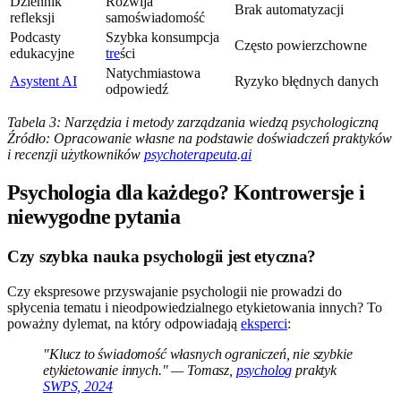
Dziennik
Rozwija
Brak automatyzacji
refleksji
samoświadomość
Podcasty
Szybka konsumpcja
Często powierzchowne
edukacyjne
tre
ści
Natychmiastowa
Asystent AI
Ryzyko błędnych danych
odpowiedź
Tabela 3: Narzędzia i metody zarządzania wiedzą psychologiczną
Źródło: Opracowanie własne na podstawie doświadczeń praktyków
i recenzji użytkowników
psychoterapeuta
.
ai
Psychologia dla każdego? Kontrowersje i
niewygodne pytania
Czy szybka nauka psychologii jest etyczna?
Czy ekspresowe przyswajanie psychologii nie prowadzi do
spłycenia tematu i nieodpowiedzialnego etykietowania innych? To
poważny dylemat, na który odpowiadają
eksperci
:
"Klucz to świadomość własnych ograniczeń, nie szybkie
etykietowanie innych." — Tomasz,
psycholog
praktyk
SWPS, 2024