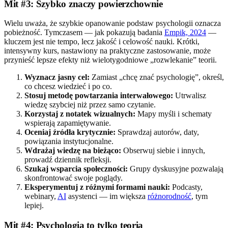
Mit #3: Szybko znaczy powierzchownie
Wielu uważa, że szybkie opanowanie podstaw psychologii oznacza
pobieżność. Tymczasem — jak pokazują badania
Empik, 2024
—
kluczem jest nie tempo, lecz jakość i celowość nauki. Krótki,
intensywny kurs, nastawiony na praktyczne zastosowanie, może
przynieść lepsze efekty niż wielotygodniowe „rozwlekanie” teorii.
Wyznacz jasny cel:
Zamiast „chcę znać psychologię”, określ,
co chcesz wiedzieć i po co.
Stosuj metodę powtarzania interwałowego:
Utrwalisz
wiedzę szybciej niż przez samo czytanie.
Korzystaj z notatek wizualnych:
Mapy myśli i schematy
wspierają zapamiętywanie.
Oceniaj źródła krytycznie:
Sprawdzaj autorów, daty,
powiązania instytucjonalne.
Wdrażaj wiedzę na bieżąco:
Obserwuj siebie i innych,
prowadź dziennik refleksji.
Szukaj wsparcia społeczności:
Grupy dyskusyjne pozwalają
skonfrontować swoje poglądy.
Eksperymentuj z różnymi formami nauki:
Podcasty,
webinary,
AI
asystenci — im większa
różnorodność
, tym
lepiej.
Mit #4: Psychologia to tylko teoria