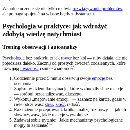
Wspólne uczenie się nie tylko ułatwia
rozwiązywanie problemów
,
ale pomaga spojrzeć na własne błędy z dystansem.
Psychologia w praktyce: jak wdrożyć
zdobytą wiedzę natychmiast
Trening obserwacji i autoanalizy
Psychologia
bez praktyki to jak
rower
bez kół — niby działa, ale nie
pojedziesz daleko. Zacznij od prostych ćwiczeń codziennych, które
rozwijają
uważność
i samoświadomość.
Codziennie przez 5 minut obserwuj swoje
emocje
bez
oceniania.
Zapisuj w dzienniku sytuacje, które wzbudziły silne reakcje
— spróbuj przeanalizować, dlaczego.
Wykonuj „mapowanie emocji” — zaznacz na kartce, gdzie w
ciele odczuwasz
stres
,
złość
, radość.
Raz dziennie przeprowadź krótką analizę rozmowy — jakich
słów używasz, jakie reakcje wywołujesz.
Zadawaj sobie pytanie: „Jakie mechanizmy psychologiczne
mogły tu zadziałać?”