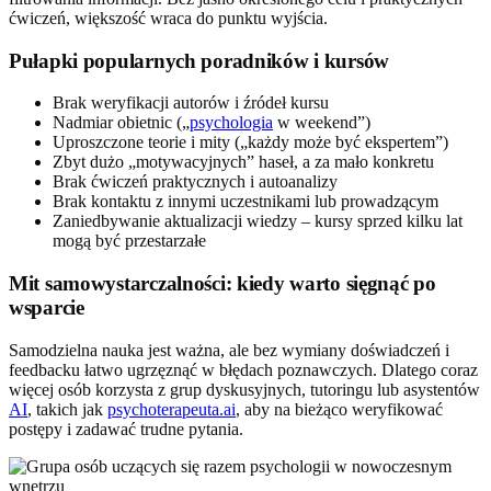
ćwiczeń, większość wraca do punktu wyjścia.
Pułapki popularnych poradników i kursów
Brak weryfikacji autorów i źródeł kursu
Nadmiar obietnic („
psychologia
w weekend”)
Uproszczone teorie i mity („każdy może być ekspertem”)
Zbyt dużo „motywacyjnych” haseł, a za mało konkretu
Brak ćwiczeń praktycznych i autoanalizy
Brak kontaktu z innymi uczestnikami lub prowadzącym
Zaniedbywanie aktualizacji wiedzy – kursy sprzed kilku lat
mogą być przestarzałe
Mit samowystarczalności: kiedy warto sięgnąć po
wsparcie
Samodzielna nauka jest ważna, ale bez wymiany doświadczeń i
feedbacku łatwo ugrzęznąć w błędach poznawczych. Dlatego coraz
więcej osób korzysta z grup dyskusyjnych, tutoringu lub asystentów
AI
, takich jak
psychoterapeuta.ai
, aby na bieżąco weryfikować
postępy i zadawać trudne pytania.