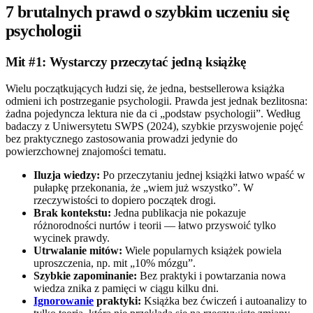
7 brutalnych prawd o szybkim uczeniu się
psychologii
Mit #1: Wystarczy przeczytać jedną książkę
Wielu początkujących łudzi się, że jedna, bestsellerowa książka
odmieni ich postrzeganie psychologii. Prawda jest jednak bezlitosna:
żadna pojedyncza lektura nie da ci „podstaw psychologii”. Według
badaczy z Uniwersytetu SWPS (2024), szybkie przyswojenie pojęć
bez praktycznego zastosowania prowadzi jedynie do
powierzchownej znajomości tematu.
Iluzja wiedzy:
Po przeczytaniu jednej książki łatwo wpaść w
pułapkę przekonania, że „wiem już wszystko”. W
rzeczywistości to dopiero początek drogi.
Brak kontekstu:
Jedna publikacja nie pokazuje
różnorodności nurtów i teorii — łatwo przyswoić tylko
wycinek prawdy.
Utrwalanie mitów:
Wiele popularnych książek powiela
uproszczenia, np. mit „10% mózgu”.
Szybkie zapominanie:
Bez praktyki i powtarzania nowa
wiedza znika z pamięci w ciągu kilku dni.
Ignorowanie
praktyki:
Książka bez ćwiczeń i autoanalizy to