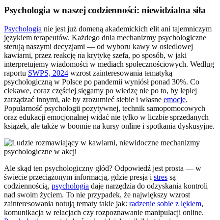
Psychologia w naszej codzienności: niewidzialna siła
Psychologia
nie jest już domeną akademickich elit ani tajemniczym
językiem terapeutów. Każdego dnia mechanizmy psychologiczne
sterują naszymi decyzjami — od wyboru kawy w osiedlowej
kawiarni, przez reakcję na krytykę szefa, po sposób, w jaki
interpretujemy wiadomości w mediach społecznościowych. Według
raportu
SWPS, 2024
wzrost zainteresowania tematyką
psychologiczną w Polsce po pandemii wyniósł ponad 30%. Co
ciekawe, coraz częściej sięgamy po wiedzę nie po to, by lepiej
zarządzać innymi, ale by zrozumieć siebie i własne
emocje
.
Popularność psychologii pozytywnej, technik samopomocowych
oraz edukacji emocjonalnej widać nie tylko w liczbie sprzedanych
książek, ale także w boomie na kursy online i spotkania dyskusyjne.
Ale skąd ten psychologiczny głód? Odpowiedź jest prosta — w
świecie przeciążonym informacją, gdzie presja i
stres
są
codziennością,
psychologia
daje narzędzia do odzyskania kontroli
nad swoim życiem. To nie przypadek, że największy wzrost
zainteresowania notują tematy takie jak:
radzenie sobie z lękiem
,
komunikacja w relacjach czy rozpoznawanie manipulacji online.