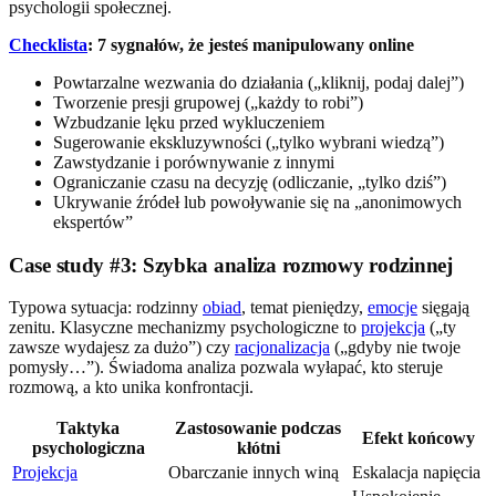
psychologii społecznej.
Checklista
: 7 sygnałów, że jesteś manipulowany online
Powtarzalne wezwania do działania („kliknij, podaj dalej”)
Tworzenie presji grupowej („każdy to robi”)
Wzbudzanie lęku przed wykluczeniem
Sugerowanie ekskluzywności („tylko wybrani wiedzą”)
Zawstydzanie i porównywanie z innymi
Ograniczanie czasu na decyzję (odliczanie, „tylko dziś”)
Ukrywanie źródeł lub powoływanie się na „anonimowych
ekspertów”
Case study #3: Szybka analiza rozmowy rodzinnej
Typowa sytuacja: rodzinny
obiad
, temat pieniędzy,
emocje
sięgają
zenitu. Klasyczne mechanizmy psychologiczne to
projekcja
(„ty
zawsze wydajesz za dużo”) czy
racjonalizacja
(„gdyby nie twoje
pomysły…”). Świadoma analiza pozwala wyłapać, kto steruje
rozmową, a kto unika konfrontacji.
Taktyka
Zastosowanie podczas
Efekt końcowy
psychologiczna
kłótni
Projekcja
Obarczanie innych winą
Eskalacja napięcia