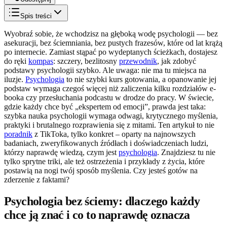
Spis treści
Wyobraź sobie, że wchodzisz na głęboką wodę psychologii — bez
asekuracji, bez ściemniania, bez pustych frazesów, które od lat krążą
po internecie. Zamiast stąpać po wydeptanych ścieżkach, dostajesz
do ręki
kompas
: szczery, bezlitosny
przewodnik
, jak zdobyć
podstawy psychologii szybko. Ale uwaga: nie ma tu miejsca na
iluzje.
Psychologia
to nie szybki kurs gotowania, a opanowanie jej
podstaw wymaga czegoś więcej niż zaliczenia kilku rozdziałów e-
booka czy przesłuchania podcastu w drodze do pracy. W świecie,
gdzie każdy chce być „ekspertem od emocji”, prawda jest taka:
szybka nauka psychologii wymaga odwagi, krytycznego myślenia,
praktyki i brutalnego rozprawienia się z mitami. Ten artykuł to nie
poradnik
z TikToka, tylko konkret – oparty na najnowszych
badaniach, zweryfikowanych źródłach i doświadczeniach ludzi,
którzy naprawdę wiedzą, czym jest
psychologia
. Znajdziesz tu nie
tylko sprytne triki, ale też ostrzeżenia i przykłady z życia, które
postawią na nogi twój sposób myślenia. Czy jesteś gotów na
zderzenie z faktami?
Psychologia bez ściemy: dlaczego każdy
chce ją znać i co to naprawdę oznacza