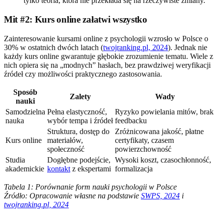
tylko teoria, która nie przekłada się na rzeczywiste zmiany.
Mit #2: Kurs online załatwi wszystko
Zainteresowanie kursami online z psychologii wzrosło w Polsce o
30% w ostatnich dwóch latach (
twojranking.pl, 2024
). Jednak nie
każdy kurs online gwarantuje głębokie zrozumienie tematu. Wiele z
nich opiera się na „modnych” hasłach, bez prawdziwej weryfikacji
źródeł czy możliwości praktycznego zastosowania.
Sposób
Zalety
Wady
nauki
Samodzielna
Pełna elastyczność,
Ryzyko powielania mitów, brak
nauka
wybór tempa i źródeł
feedbacku
Struktura, dostęp do
Zróżnicowana jakość, płatne
Kurs online
materiałów,
certyfikaty, czasem
społeczność
powierzchowność
Studia
Dogłębne podejście,
Wysoki koszt, czasochłonność,
akademickie
kontakt
z ekspertami
formalizacja
Tabela 1: Porównanie form nauki psychologii w Polsce
Źródło: Opracowanie własne na podstawie
SWPS, 2024
i
twojranking.pl, 2024