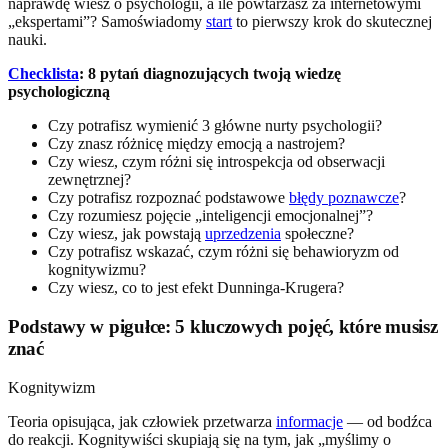
naprawdę wiesz o psychologii, a ile powtarzasz za internetowymi
„ekspertami”? Samoświadomy
start
to pierwszy krok do skutecznej
nauki.
Checklista
: 8 pytań diagnozujących twoją wiedzę
psychologiczną
Czy potrafisz wymienić 3 główne nurty psychologii?
Czy znasz różnicę między emocją a nastrojem?
Czy wiesz, czym różni się introspekcja od obserwacji
zewnętrznej?
Czy potrafisz rozpoznać podstawowe
błędy poznawcze
?
Czy rozumiesz pojęcie „inteligencji emocjonalnej”?
Czy wiesz, jak powstają
uprzedzenia
społeczne?
Czy potrafisz wskazać, czym różni się behawioryzm od
kognitywizmu?
Czy wiesz, co to jest efekt Dunninga-Krugera?
Podstawy w pigułce: 5 kluczowych pojęć, które musisz
znać
Kognitywizm
Teoria opisująca, jak człowiek przetwarza
informacje
— od bodźca
do reakcji. Kognitywiści skupiają się na tym, jak „myślimy o