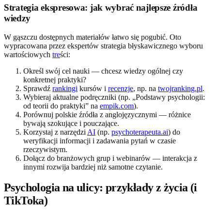
Strategia ekspresowa: jak wybrać najlepsze źródła
wiedzy
W gąszczu dostępnych materiałów łatwo się pogubić. Oto
wypracowana przez ekspertów strategia błyskawicznego wyboru
wartościowych
tre
ści:
Określ swój cel nauki — chcesz wiedzy ogólnej czy
konkretnej praktyki?
Sprawdź
rankingi
kursów i
recenzje
, np. na
twojranking.pl
.
Wybieraj aktualne podręczniki (np. „Podstawy psychologii:
od teorii do praktyki” na
empik.com
).
Porównuj polskie źródła z anglojęzycznymi — różnice
bywają szokujące i pouczające.
Korzystaj z narzędzi
AI
(np.
psychoterapeuta.ai
) do
weryfikacji informacji i zadawania pytań w czasie
rzeczywistym.
Dołącz do branżowych grup i webinarów — interakcja z
innymi rozwija bardziej niż samotne czytanie.
Psychologia na ulicy: przykłady z życia (i
TikToka)