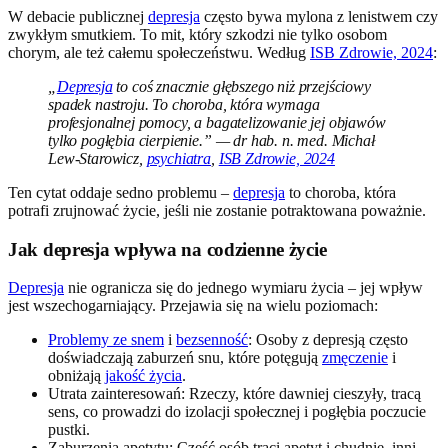
W debacie publicznej
depresja
często bywa mylona z lenistwem czy
zwykłym smutkiem. To mit, który szkodzi nie tylko osobom
chorym, ale też całemu społeczeństwu. Według
ISB Zdrowie, 2024
:
„
Depresja
to coś znacznie głębszego niż przejściowy
spadek nastroju. To choroba, która wymaga
profesjonalnej pomocy, a bagatelizowanie jej objawów
tylko pogłębia cierpienie.” — dr hab. n. med. Michał
Lew-Starowicz,
psychiatra
,
ISB Zdrowie, 2024
Ten cytat oddaje sedno problemu –
depresja
to choroba, która
potrafi zrujnować życie, jeśli nie zostanie potraktowana poważnie.
Jak depresja wpływa na codzienne życie
Depresja
nie ogranicza się do jednego wymiaru życia – jej wpływ
jest wszechogarniający. Przejawia się na wielu poziomach:
Problemy ze snem
i
bezsenność
: Osoby z depresją często
doświadczają zaburzeń snu, które potęgują
zmęczenie
i
obniżają
jakość życia
.
Utrata zainteresowań: Rzeczy, które dawniej cieszyły, tracą
sens, co prowadzi do izolacji społecznej i pogłębia poczucie
pustki.
Zaburzenia apetytu: Część osób traci apetyt i chudnie, inni