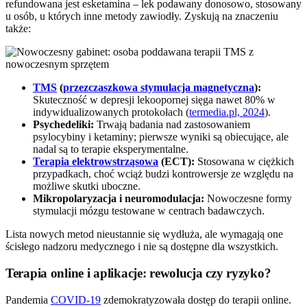
refundowana jest esketamina – lek podawany donosowo, stosowany
u osób, u których inne metody zawiodły. Zyskują na znaczeniu
także:
TMS
(
przezczaszkowa stymulacja magnetyczna
):
Skuteczność w depresji lekoopornej sięga nawet 80% w
indywidualizowanych protokołach (
termedia.pl, 2024
).
Psychedeliki:
Trwają badania nad zastosowaniem
psylocybiny i ketaminy; pierwsze wyniki są obiecujące, ale
nadal są to terapie eksperymentalne.
Terapia elektrowstrząsowa
(ECT):
Stosowana w ciężkich
przypadkach, choć wciąż budzi kontrowersje ze względu na
możliwe skutki uboczne.
Mikropolaryzacja i neuromodulacja:
Nowoczesne formy
stymulacji mózgu testowane w centrach badawczych.
Lista nowych metod nieustannie się wydłuża, ale wymagają one
ścisłego nadzoru medycznego i nie są dostępne dla wszystkich.
Terapia online i aplikacje: rewolucja czy ryzyko?
Pandemia
COVID-19
zdemokratyzowała dostęp do terapii online.