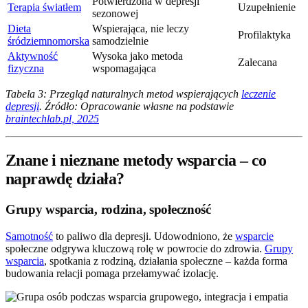
Potwierdzona w depresji
Terapia światłem
Uzupełnienie
sezonowej
Dieta
Wspierająca, nie leczy
Profilaktyka
śródziemnomorska
samodzielnie
Aktywność
Wysoka jako metoda
Zalecana
fizyczna
wspomagająca
Tabela 3: Przegląd naturalnych metod wspierających
leczenie
depresji
. Źródło: Opracowanie własne na podstawie
braintechlab.pl, 2025
Znane i nieznane metody wsparcia – co
naprawdę działa?
Grupy wsparcia, rodzina, społeczność
Samotność
to paliwo dla depresji. Udowodniono, że
wsparcie
społeczne odgrywa kluczową rolę w powrocie do zdrowia.
Grupy
wsparcia
, spotkania z rodziną, działania społeczne – każda forma
budowania relacji pomaga przełamywać izolację.