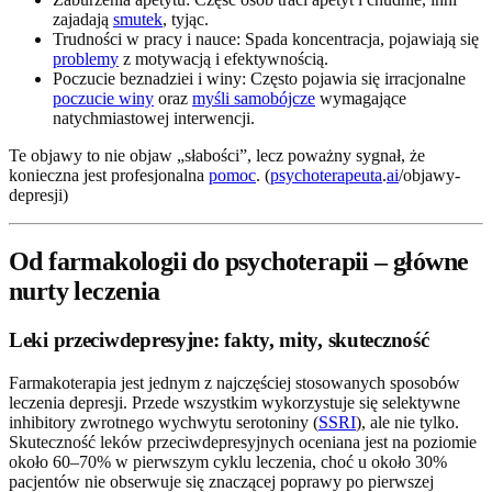
zajadają
smutek
, tyjąc.
Trudności w pracy i nauce: Spada koncentracja, pojawiają się
problemy
z motywacją i efektywnością.
Poczucie beznadziei i winy: Często pojawia się irracjonalne
poczucie winy
oraz
myśli samobójcze
wymagające
natychmiastowej interwencji.
Te objawy to nie objaw „słabości”, lecz poważny sygnał, że
konieczna jest profesjonalna
pomoc
. (
psychoterapeuta
.
ai
/objawy-
depresji)
Od farmakologii do psychoterapii – główne
nurty leczenia
Leki przeciwdepresyjne: fakty, mity, skuteczność
Farmakoterapia jest jednym z najczęściej stosowanych sposobów
leczenia depresji. Przede wszystkim wykorzystuje się selektywne
inhibitory zwrotnego wychwytu serotoniny (
SSRI
), ale nie tylko.
Skuteczność leków przeciwdepresyjnych oceniana jest na poziomie
około 60–70% w pierwszym cyklu leczenia, choć u około 30%
pacjentów nie obserwuje się znaczącej poprawy po pierwszej