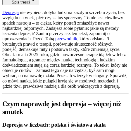
Spis treści
Depresja
nie wybiera: dotyka ludzi na każdym szczeblu życia, bez
względu na wiek, płeć czy status społeczny. To nie jest chwilowy
spadek nastroju – to ciężar, który potrafi zmiażdżyć nawet
najbardziej odpornych. Zadajesz sobie pytanie: jakie są metody
leczenia depresji? Zanim przeczytasz ten tekst, zapomnij o
uproszczeniach. Przed Tobą
przewodnik
, który odsłania 9
brutalnych prawd o terapii, porównuje skuteczność różnych
podejść, demaskuje mity i podsuwa fakty, które zmieniają życie.
Obnaża realia 2025 roku, gdzie nowoczesne terapie idą łeb w łeb z
farmakologią, a granice między nauką, technologią i ludzkim
doświadczeniem stają się coraz bardziej rozmyte. To tekst, który nie
obiecuje cudów – zamiast tego daje narzędzia, byś sam mógł
wybrać, co naprawdę działa. Przestań wierzyć w slogany. Sprawdź,
co mówi nauka, jakie pułapki kryją się w modnych metodach i
gdzie tkwi prawdziwa nadzieja dla osób walczących z depresją.
Czym naprawdę jest depresja – więcej niż
smutek
Depresja w liczbach: polska i światowa skala