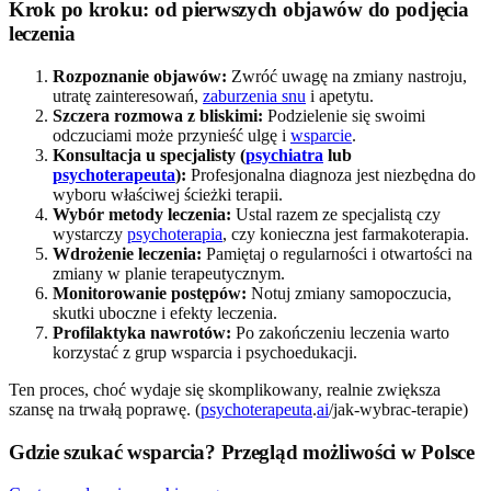
Krok po kroku: od pierwszych objawów do podjęcia
leczenia
Rozpoznanie objawów:
Zwróć uwagę na zmiany nastroju,
utratę zainteresowań,
zaburzenia snu
i apetytu.
Szczera rozmowa z bliskimi:
Podzielenie się swoimi
odczuciami może przynieść ulgę i
wsparcie
.
Konsultacja u specjalisty (
psychiatra
lub
psychoterapeuta
):
Profesjonalna diagnoza jest niezbędna do
wyboru właściwej ścieżki terapii.
Wybór metody leczenia:
Ustal razem ze specjalistą czy
wystarczy
psychoterapia
, czy konieczna jest farmakoterapia.
Wdrożenie leczenia:
Pamiętaj o regularności i otwartości na
zmiany w planie terapeutycznym.
Monitorowanie postępów:
Notuj zmiany samopoczucia,
skutki uboczne i efekty leczenia.
Profilaktyka nawrotów:
Po zakończeniu leczenia warto
korzystać z grup wsparcia i psychoedukacji.
Ten proces, choć wydaje się skomplikowany, realnie zwiększa
szansę na trwałą poprawę. (
psychoterapeuta
.
ai
/jak-wybrac-terapie)
Gdzie szukać wsparcia? Przegląd możliwości w Polsce