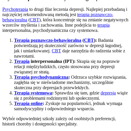
Psychoterapia
to drugi filar leczenia depresji. Najlepiej przebadaną i
najczęściej rekomendowaną metodą jest
terapia poznawczo-
behawioralna
(
CBT
), która koncentruje się na zmianie negatywnych
wzorców myślenia i zachowania. Inne podejścia to
terapia
interpersonalna, psychodynamiczna czy systemowa.
Terapia poznawczo-behawioralna
(
CBT
):
Badania
potwierdzają jej skuteczność zarówno w depresji łagodnej,
jak i umiarkowanej.
CBT
daje narzędzia do radzenia sobie z
nawrotami.
Terapia
interpersonalna (IPT):
Skupia się na poprawie
relacji międzyludzkich, często stosowana przy depresji
związanej ze stratą.
Terapia psychodynamiczna
:
Odrzuca szybkie rozwiązania,
zagłębia się w nieświadome mechanizmy, szczególnie
skuteczna przy depresjach przewlekłych.
Terapia systemowa
:
Sprawdza się tam, gdzie
depresja
wiąże
się z problemami rodzinnymi lub społecznymi.
Terapia online
:
Zyskuje na popularności, jednak wymaga
samodyscypliny i odpowiedniego wsparcia.
Wybór odpowiedniej szkoły zależy od osobistych preferencji,
historii choroby i dostępności specjalisty.