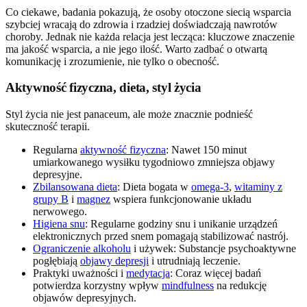
Co ciekawe, badania pokazują, że osoby otoczone siecią wsparcia
szybciej wracają do zdrowia i rzadziej doświadczają nawrotów
choroby. Jednak nie każda relacja jest lecząca: kluczowe znaczenie
ma jakość wsparcia, a nie jego ilość. Warto zadbać o otwartą
komunikację i zrozumienie, nie tylko o obecność.
Aktywność fizyczna, dieta, styl życia
Styl życia nie jest panaceum, ale może znacznie podnieść
skuteczność terapii.
Regularna
aktywność fizyczna
: Nawet 150 minut
umiarkowanego wysiłku tygodniowo zmniejsza objawy
depresyjne.
Zbilansowana dieta
: Dieta bogata w
omega-3
,
witaminy z
grupy B
i
magnez
wspiera funkcjonowanie układu
nerwowego.
Higiena snu
: Regularne godziny snu i unikanie urządzeń
elektronicznych przed snem pomagają stabilizować nastrój.
Ograniczenie alkoholu
i używek: Substancje psychoaktywne
pogłębiają
objawy depresji
i utrudniają leczenie.
Praktyki uważności i
medytacja
: Coraz więcej badań
potwierdza korzystny wpływ
mindfulness
na redukcję
objawów depresyjnych.