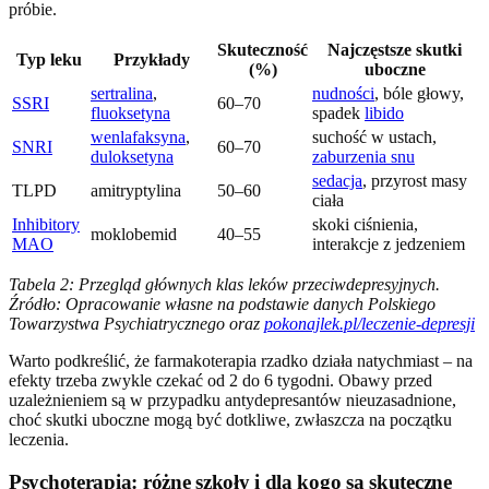
próbie.
Skuteczność
Najczęstsze skutki
Typ leku
Przykłady
(%)
uboczne
sertralina
,
nudności
, bóle głowy,
SSRI
60–70
fluoksetyna
spadek
libido
wenlafaksyna
,
suchość w ustach,
SNRI
60–70
duloksetyna
zaburzenia snu
sedacja
, przyrost masy
TLPD
amitryptylina
50–60
ciała
Inhibitory
skoki ciśnienia,
moklobemid
40–55
MAO
interakcje z jedzeniem
Tabela 2: Przegląd głównych klas leków przeciwdepresyjnych.
Źródło: Opracowanie własne na podstawie danych Polskiego
Towarzystwa Psychiatrycznego oraz
pokonajlek.pl/leczenie-depresji
Warto podkreślić, że farmakoterapia rzadko działa natychmiast – na
efekty trzeba zwykle czekać od 2 do 6 tygodni. Obawy przed
uzależnieniem są w przypadku antydepresantów nieuzasadnione,
choć skutki uboczne mogą być dotkliwe, zwłaszcza na początku
leczenia.
Psychoterapia: różne szkoły i dla kogo są skuteczne