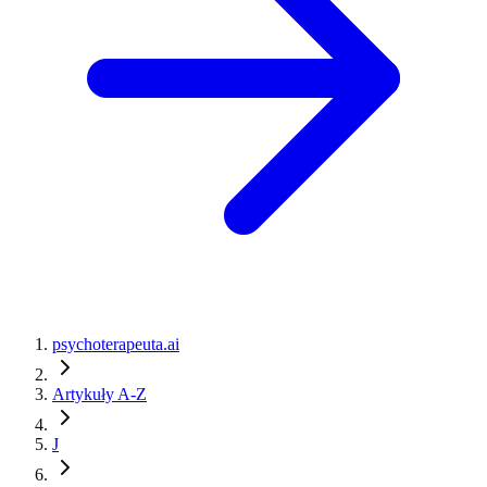
psychoterapeuta.ai
Artykuły A-Z
J