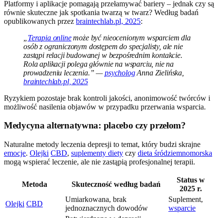
Platformy i aplikacje pomagają przełamywać bariery – jednak czy są
równie skuteczne jak spotkania twarzą w twarz? Według badań
opublikowanych przez
braintechlab.pl, 2025
:
„
Terapia online
może być nieocenionym wsparciem dla
osób z ograniczonym dostępem do specjalisty, ale nie
zastąpi relacji budowanej w bezpośrednim kontakcie.
Rola aplikacji polega głównie na wsparciu, nie na
prowadzeniu leczenia.” —
psycholog
Anna Zielińska,
braintechlab.pl, 2025
Ryzykiem pozostaje brak kontroli jakości, anonimowość twórców i
możliwość nasilenia objawów w przypadku przerwania wsparcia.
Medycyna alternatywna: placebo czy przełom?
Naturalne metody leczenia depresji to temat, który budzi skrajne
emocje
.
Olejki
CBD
,
suplementy diety
czy
dieta śródziemnomorska
mogą wspierać leczenie, ale nie zastąpią profesjonalnej terapii.
Status w
Metoda
Skuteczność według badań
2025 r.
Umiarkowana, brak
Suplement,
Olejki
CBD
jednoznacznych dowodów
wsparcie