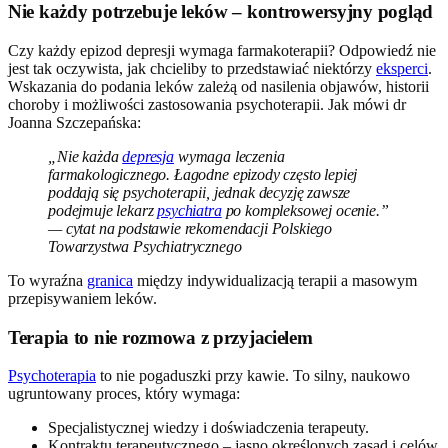
Nie każdy potrzebuje leków – kontrowersyjny pogląd
Czy każdy epizod depresji wymaga farmakoterapii? Odpowiedź nie
jest tak oczywista, jak chcieliby to przedstawiać niektórzy
eksperci
.
Wskazania do podania leków zależą od nasilenia objawów, historii
choroby i możliwości zastosowania psychoterapii. Jak mówi dr
Joanna Szczepańska:
„Nie każda
depresja
wymaga leczenia
farmakologicznego. Łagodne epizody często lepiej
poddają się psychoterapii, jednak decyzję zawsze
podejmuje lekarz
psychiatra
po kompleksowej ocenie.”
— cytat na podstawie rekomendacji Polskiego
Towarzystwa Psychiatrycznego
To wyraźna
granica
między indywidualizacją terapii a masowym
przepisywaniem leków.
Terapia to nie rozmowa z przyjacielem
Psychoterapia
to nie pogaduszki przy kawie. To silny, naukowo
ugruntowany proces, który wymaga:
Specjalistycznej wiedzy i doświadczenia terapeuty.
Kontraktu terapeutycznego – jasno określonych zasad i celów