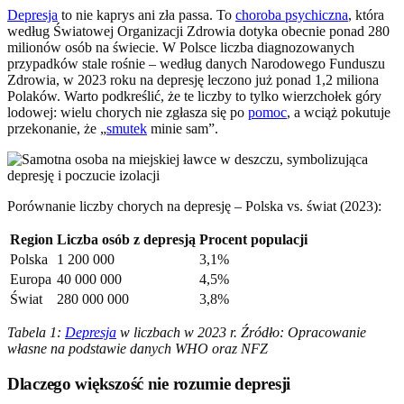
Depresja
to nie kaprys ani zła passa. To
choroba psychiczna
, która
według Światowej Organizacji Zdrowia dotyka obecnie ponad 280
milionów osób na świecie. W Polsce liczba diagnozowanych
przypadków stale rośnie – według danych Narodowego Funduszu
Zdrowia, w 2023 roku na depresję leczono już ponad 1,2 miliona
Polaków. Warto podkreślić, że te liczby to tylko wierzchołek góry
lodowej: wielu chorych nie zgłasza się po
pomoc
, a wciąż pokutuje
przekonanie, że „
smutek
minie sam”.
Porównanie liczby chorych na depresję – Polska vs. świat (2023):
Region
Liczba osób z depresją
Procent populacji
Polska
1 200 000
3,1%
Europa
40 000 000
4,5%
Świat
280 000 000
3,8%
Tabela 1:
Depresja
w liczbach w 2023 r. Źródło: Opracowanie
własne na podstawie danych WHO oraz NFZ
Dlaczego większość nie rozumie depresji