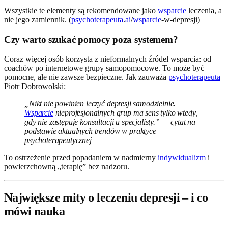
Wszystkie te elementy są rekomendowane jako
wsparcie
leczenia, a
nie jego zamiennik. (
psychoterapeuta
.
ai
/
wsparcie
-w-depresji)
Czy warto szukać pomocy poza systemem?
Coraz więcej osób korzysta z nieformalnych źródeł wsparcia: od
coachów po internetowe grupy samopomocowe. To może być
pomocne, ale nie zawsze bezpieczne. Jak zauważa
psychoterapeuta
Piotr Dobrowolski:
„Nikt nie powinien leczyć depresji samodzielnie.
Wsparcie
nieprofesjonalnych grup ma sens tylko wtedy,
gdy nie zastępuje konsultacji u specjalisty.” — cytat na
podstawie aktualnych trendów w praktyce
psychoterapeutycznej
To ostrzeżenie przed popadaniem w nadmierny
indywidualizm
i
powierzchowną „terapię” bez nadzoru.
Największe mity o leczeniu depresji – i co
mówi nauka