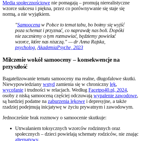
Media społecznościowe
nie pomagają – promują nierealistyczne
wzorce sukcesu i piękna, przez co porównywanie się staje się
normą, a nie wyjątkiem.
"
Samoocena
w Polsce to temat tabu, bo boimy się wyjść
poza schemat i przyznać, co naprawdę nas boli. Dopóki
nie zaczniemy o tym rozmawiać, będziemy powielać
wzorce, które nas niszczą." — dr Anna Rajska,
psycholog
,
AkademiaPsyche, 2023
Milczenie wokół samooceny – konsekwencje na
przyszłość
Bagatelizowanie tematu samooceny ma realne, długofalowe skutki.
Niewypowiedziany
wstyd
zamienia się w chroniczny
lęk
,
wycofanie
i trudności w relacjach. Według
Facetpo40.pl, 2024
,
osoby z niską samooceną częściej odczuwają
wypalenie zawodowe
,
są bardziej podatne na
zaburzenia lękowe
i depresyjne, a także
rzadziej podejmują inicjatywę w życiu prywatnym i zawodowym.
Jednocześnie brak rozmowy o samoocenie skutkuje:
Utrwalaniem toksycznych wzorców rodzinnych oraz
społecznych – dzieci powielają schematy rodziców, nie znając
alternatywy
.