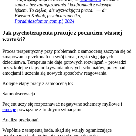
sama – bez zaangażowania i konfrontacji z własnym
lękiem. To ciężka, ale wyzwalająca praca." — dr
Ewelina Kubiak, psychoterapeutka,
Poradniasalomon.com.pl, 2024
Jak psychoterapeuta pracuje z poczuciem własnej
wartości?
Proces terapeutyczny przy problemach z samooceną zaczyna się od
zmapowania przekonań na swój temat, często sięgających
dzieciństwa. Terapeuta nie daje gotowych rozwiązań – prowadzi
przez kolejne etapy odkrywania ukrytych schematów, pracy nad
emocjami i uczenia się nowych sposobów reagowania.
Kolejne etapy pracy z samooceną to:
Samoobserwacja
Pacjent uczy się rozpoznawać negatywne schematy myślowe i
emocje
powiązane z trudnymi sytuacjami.
Analiza przekonań
Wspólnie z terapeutą bada, skąd się wzięły ograniczające
przekonania i jak wpływają na codzienne decyzje.