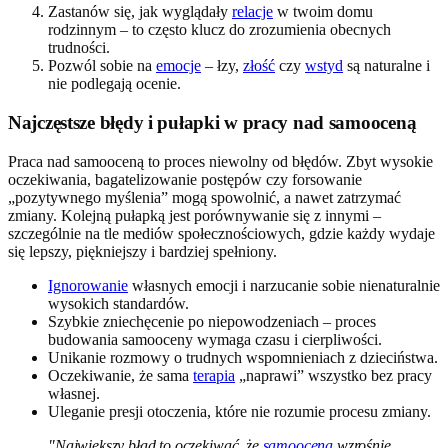
Zastanów się, jak wyglądały
relacje
w twoim domu
rodzinnym – to często klucz do zrozumienia obecnych
trudności.
Pozwól sobie na
emocje
– łzy,
złość
czy
wstyd
są naturalne i
nie podlegają ocenie.
Najczęstsze błędy i pułapki w pracy nad samooceną
Praca nad samooceną to proces niewolny od błędów. Zbyt wysokie
oczekiwania, bagatelizowanie postępów czy forsowanie
„pozytywnego myślenia” mogą spowolnić, a nawet zatrzymać
zmiany. Kolejną pułapką jest porównywanie się z innymi –
szczególnie na tle mediów społecznościowych, gdzie każdy wydaje
się lepszy, piękniejszy i bardziej spełniony.
Ignorowanie
własnych emocji i narzucanie sobie nienaturalnie
wysokich standardów.
Szybkie zniechęcenie po niepowodzeniach – proces
budowania samooceny wymaga czasu i cierpliwości.
Unikanie rozmowy o trudnych wspomnieniach z dzieciństwa.
Oczekiwanie, że sama
terapia
„naprawi” wszystko bez pracy
własnej.
Uleganie presji otoczenia, które nie rozumie procesu zmiany.
"Największy błąd to oczekiwać, że
samoocena
wzrośnie