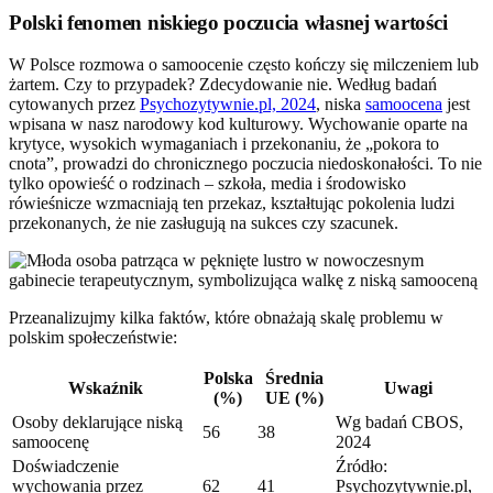
Polski fenomen niskiego poczucia własnej wartości
W Polsce rozmowa o samoocenie często kończy się milczeniem lub
żartem. Czy to przypadek? Zdecydowanie nie. Według badań
cytowanych przez
Psychozytywnie.pl, 2024
, niska
samoocena
jest
wpisana w nasz narodowy kod kulturowy. Wychowanie oparte na
krytyce, wysokich wymaganiach i przekonaniu, że „pokora to
cnota”, prowadzi do chronicznego poczucia niedoskonałości. To nie
tylko opowieść o rodzinach – szkoła, media i środowisko
rówieśnicze wzmacniają ten przekaz, kształtując pokolenia ludzi
przekonanych, że nie zasługują na sukces czy szacunek.
Przeanalizujmy kilka faktów, które obnażają skalę problemu w
polskim społeczeństwie:
Polska
Średnia
Wskaźnik
Uwagi
(%)
UE (%)
Osoby deklarujące niską
Wg badań CBOS,
56
38
samoocenę
2024
Doświadczenie
Źródło:
wychowania przez
62
41
Psychozytywnie.pl,