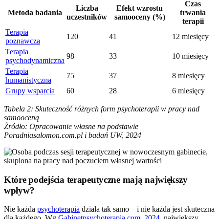
Czas
Liczba
Efekt wzrostu
Metoda badania
trwania
uczestników
samooceny (%)
terapii
Terapia
120
41
12 miesięcy
poznawcza
Terapia
98
33
10 miesięcy
psychodynamiczna
Terapia
75
37
8 miesięcy
humanistyczna
Grupy wsparcia
60
28
6 miesięcy
Tabela 2: Skuteczność różnych form psychoterapii w pracy nad
samooceną
Źródło: Opracowanie własne na podstawie
Poradniasalomon.com.pl i badań UW, 2024
Które podejścia terapeutyczne mają największy
wpływ?
Nie każda
psychoterapia
działa tak samo – i nie każda jest skuteczna
dla każdego. Wg
Gabinetpsychoterapia.com, 2024
, największy