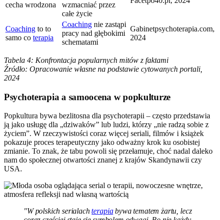
Facetpo40.pl, 2024
cecha wrodzona
wzmacniać przez
całe życie
Coaching
nie zastąpi
Coaching
to to
Gabinetpsychoterapia.com,
pracy nad głębokimi
samo co
terapia
2024
schematami
Tabela 4: Konfrontacja popularnych mitów z faktami
Źródło: Opracowanie własne na podstawie cytowanych portali,
2024
Psychoterapia a samoocena w popkulturze
Popkultura bywa bezlitosna dla psychoterapii – często przedstawia
ją jako usługę dla „dziwaków” lub ludzi, którzy „nie radzą sobie z
życiem”. W rzeczywistości coraz więcej seriali, filmów i książek
pokazuje proces terapeutyczny jako odważny krok ku osobistej
zmianie. To znak, że tabu powoli się przełamuje, choć nadal daleko
nam do społecznej otwartości znanej z krajów Skandynawii czy
USA.
"W polskich serialach
terapia
bywa tematem żartu, lecz
coraz częściej staje się symbolem odwagi. Bo nie każdy