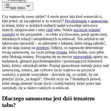
Spis treści
Czy naprawdę znasz siebie? A może przez lata ktoś wmawiał ci,
kim jesteś, aż zacząłeś/aś w to wierzyć?
Psychoterapia
a
samoocena
to temat, który w polskich realiach nadal wywołuje nerwowy
śmiech, skrępowanie i ostry
cień
tabu. Niskie
poczucie własnej
wartości
to nie przypadek – to efekt wychowania, presji społecznej,
nieudanych relacji i niespełnionych oczekiwań. Ten artykuł to nie
lukrowana opowieść – to zderzenie z faktami, które mogą zaboleć,
ale też dają szansę na
przełom
. Odkryj, co naprawdę determinuje
twoją samoocenę, na czym polega
terapia
, która działa, oraz jakie
mity blokują zmiany. Przygotuj się na mocny
przewodnik
oparty na
badaniach, głosach psychoterapeutów i poruszających historiach
ludzi, którzy odzyskali siebie. Poznaj sprawdzone metody pracy nad
samooceną, zobacz, jak cyfrowe życie wpływa na poczucie
wartości, a przede wszystkim – dowiedz się, co zrobić, by nie
przeżyć życia „za kogoś”. Otwórz oczy na 7 brutalnych prawd,
które mogą zmienić twoje życie i rozbij bariery, które przez lata
zamykały cię w klatce cudzych oczekiwań.
Dlaczego samoocena jest dziś tematem
tabu?