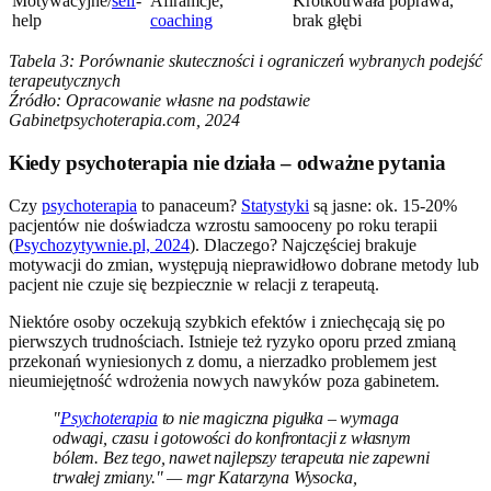
Motywacyjne/
self
-
Afiramcje,
Krótkotrwała poprawa,
help
coaching
brak głębi
Tabela 3: Porównanie skuteczności i ograniczeń wybranych podejść
terapeutycznych
Źródło: Opracowanie własne na podstawie
Gabinetpsychoterapia.com, 2024
Kiedy psychoterapia nie działa – odważne pytania
Czy
psychoterapia
to panaceum?
Statystyki
są jasne: ok. 15-20%
pacjentów nie doświadcza wzrostu samooceny po roku terapii
(
Psychozytywnie.pl, 2024
). Dlaczego? Najczęściej brakuje
motywacji do zmian, występują nieprawidłowo dobrane metody lub
pacjent nie czuje się bezpiecznie w relacji z terapeutą.
Niektóre osoby oczekują szybkich efektów i zniechęcają się po
pierwszych trudnościach. Istnieje też ryzyko oporu przed zmianą
przekonań wyniesionych z domu, a nierzadko problemem jest
nieumiejętność wdrożenia nowych nawyków poza gabinetem.
"
Psychoterapia
to nie magiczna pigułka – wymaga
odwagi, czasu i gotowości do konfrontacji z własnym
bólem. Bez tego, nawet najlepszy terapeuta nie zapewni
trwałej zmiany." — mgr Katarzyna Wysocka,