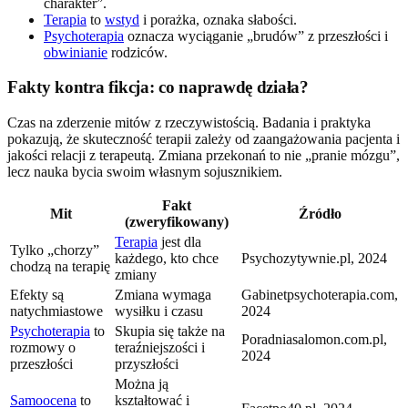
charakter”.
Terapia
to
wstyd
i porażka, oznaka słabości.
Psychoterapia
oznacza wyciąganie „brudów” z przeszłości i
obwinianie
rodziców.
Fakty kontra fikcja: co naprawdę działa?
Czas na zderzenie mitów z rzeczywistością. Badania i praktyka
pokazują, że skuteczność terapii zależy od zaangażowania pacjenta i
jakości relacji z terapeutą. Zmiana przekonań to nie „pranie mózgu”,
lecz nauka bycia swoim własnym sojusznikiem.
Fakt
Mit
Źródło
(zweryfikowany)
Terapia
jest dla
Tylko „chorzy”
każdego, kto chce
Psychozytywnie.pl, 2024
chodzą na terapię
zmiany
Efekty są
Zmiana wymaga
Gabinetpsychoterapia.com,
natychmiastowe
wysiłku i czasu
2024
Psychoterapia
to
Skupia się także na
Poradniasalomon.com.pl,
rozmowy o
teraźniejszości i
2024
przeszłości
przyszłości
Można ją
Samoocena
to
kształtować i