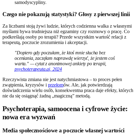
samodyscypliny.
Czego nie pokazują statystyki? Głosy z pierwszej linii
Za liczbami stoją żywi ludzie, których codzienna walka z własnymi
myślami bywa trudniejsza niż egzaminy czy rozmowy o pracę. Co
podkreślają osoby po terapii? Przede wszystkim wartość relacji z
terapeutą, poczucie zrozumienia i akceptacji.
"Dopiero gdy poczułam, że ktoś mnie słucha bez
oceniania, zaczęłam naprawdę wierzyć, że jestem coś
warta." — cytat z anonimowej ankiety po terapii,
psychoterapeuta.ai, 2024
Rzeczywista zmiana nie jest natychmiastowa – to proces pełen
zwątpienia, kryzysów i
przełom
ów. Ale, jak potwierdzają
doświadczenia wielu osób, konsekwentna praca daje efekty, których
nie da się osiągnąć żadną „magiczną” metodą.
Psychoterapia, samoocena i cyfrowe życie:
nowa era wyzwań
Media społecznościowe a poczucie własnej wartości