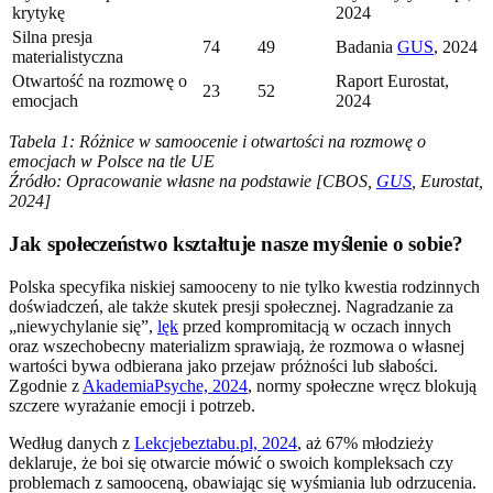
krytykę
2024
Silna presja
74
49
Badania
GUS
, 2024
materialistyczna
Otwartość na rozmowę o
Raport Eurostat,
23
52
emocjach
2024
Tabela 1: Różnice w samoocenie i otwartości na rozmowę o
emocjach w Polsce na tle UE
Źródło: Opracowanie własne na podstawie [CBOS,
GUS
, Eurostat,
2024]
Jak społeczeństwo kształtuje nasze myślenie o sobie?
Polska specyfika niskiej samooceny to nie tylko kwestia rodzinnych
doświadczeń, ale także skutek presji społecznej. Nagradzanie za
„niewychylanie się”,
lęk
przed kompromitacją w oczach innych
oraz wszechobecny materializm sprawiają, że rozmowa o własnej
wartości bywa odbierana jako przejaw próżności lub słabości.
Zgodnie z
AkademiaPsyche, 2024
, normy społeczne wręcz blokują
szczere wyrażanie emocji i potrzeb.
Według danych z
Lekcjebeztabu.pl, 2024
, aż 67% młodzieży
deklaruje, że boi się otwarcie mówić o swoich kompleksach czy
problemach z samooceną, obawiając się wyśmiania lub odrzucenia.