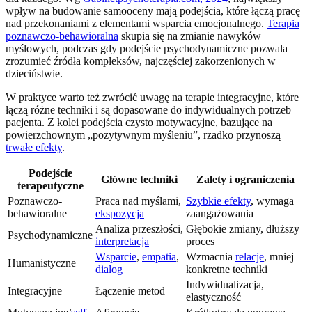
wpływ na budowanie samooceny mają podejścia, które łączą pracę
nad przekonaniami z elementami wsparcia emocjonalnego.
Terapia
poznawczo-behawioralna
skupia się na zmianie nawyków
myślowych, podczas gdy podejście psychodynamiczne pozwala
zrozumieć źródła kompleksów, najczęściej zakorzenionych w
dzieciństwie.
W praktyce warto też zwrócić uwagę na terapie integracyjne, które
łączą różne techniki i są dopasowane do indywidualnych potrzeb
pacjenta. Z kolei podejścia czysto motywacyjne, bazujące na
powierzchownym „pozytywnym myśleniu”, rzadko przynoszą
trwałe efekty
.
Podejście
Główne techniki
Zalety i ograniczenia
terapeutyczne
Poznawczo-
Praca nad myślami,
Szybkie efekty
, wymaga
behawioralne
ekspozycja
zaangażowania
Analiza przeszłości,
Głębokie zmiany, dłuższy
Psychodynamiczne
interpretacja
proces
Wsparcie
,
empatia
,
Wzmacnia
relacje
, mniej
Humanistyczne
dialog
konkretne techniki
Indywidualizacja,
Integracyjne
Łączenie metod
elastyczność