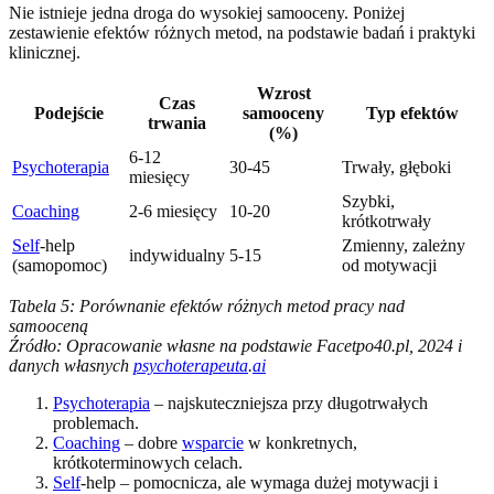
Nie istnieje jedna droga do wysokiej samooceny. Poniżej
zestawienie efektów różnych metod, na podstawie badań i praktyki
klinicznej.
Wzrost
Czas
Podejście
samooceny
Typ efektów
trwania
(%)
6-12
Psychoterapia
30-45
Trwały, głęboki
miesięcy
Szybki,
Coaching
2-6 miesięcy
10-20
krótkotrwały
Self
-help
Zmienny, zależny
indywidualny
5-15
(samopomoc)
od motywacji
Tabela 5: Porównanie efektów różnych metod pracy nad
samooceną
Źródło: Opracowanie własne na podstawie Facetpo40.pl, 2024 i
danych własnych
psychoterapeuta
.
ai
Psychoterapia
– najskuteczniejsza przy długotrwałych
problemach.
Coaching
– dobre
wsparcie
w konkretnych,
krótkoterminowych celach.
Self
-help – pomocnicza, ale wymaga dużej motywacji i