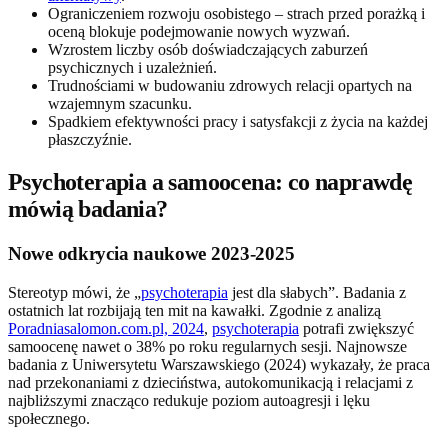
Ograniczeniem rozwoju osobistego – strach przed porażką i
oceną blokuje podejmowanie nowych wyzwań.
Wzrostem liczby osób doświadczających zaburzeń
psychicznych i uzależnień.
Trudnościami w budowaniu zdrowych relacji opartych na
wzajemnym szacunku.
Spadkiem efektywności pracy i satysfakcji z życia na każdej
płaszczyźnie.
Psychoterapia a samoocena: co naprawdę
mówią badania?
Nowe odkrycia naukowe 2023-2025
Stereotyp mówi, że „
psychoterapia
jest dla słabych”. Badania z
ostatnich lat rozbijają ten mit na kawałki. Zgodnie z analizą
Poradniasalomon.com.pl, 2024
,
psychoterapia
potrafi zwiększyć
samoocenę nawet o 38% po roku regularnych sesji. Najnowsze
badania z Uniwersytetu Warszawskiego (2024) wykazały, że praca
nad przekonaniami z dzieciństwa, autokomunikacją i relacjami z
najbliższymi znacząco redukuje poziom autoagresji i lęku
społecznego.