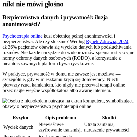
nikt nie mówi głośno
Bezpieczeństwo danych i prywatność: iluzja
anonimowości?
Psychoterapia online
kusi obietnicą pełnej anonimowości i
bezpieczeństwa. Ale czy słusznie? Według
Rynek Zdrowia, 2024
,
aż 36% pacjentów obawia się wycieku danych lub podsłuchiwania
rozmów. Nie każde narzędzie do wideorozmów spełnia restrykcyjne
normy ochrony danych osobowych (RODO), a korzystanie z
nieautoryzowanych platform bywa ryzykowne.
W praktyce, prywatność w domu nie zawsze jest możliwa —
szczególnie, gdy w mieszkaniu kręcą się domownicy. Niech
pierwszy rzuci kamieniem, kto nigdy nie przerwał terapii online
przez nagłe wejście współlokatora albo awarię internetu.
Ryzyko
Opis problemu
Skutki
Niewłaściwe
Utrata zaufania,
Wyciek danych
szyfrowanie transmisji
naruszenie prywatności
Przypadkowe
Brak prywatnego