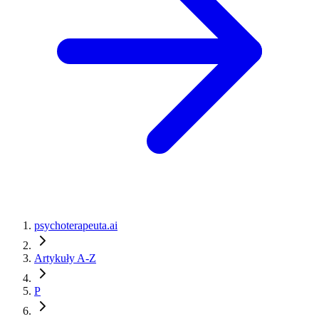
psychoterapeuta.ai
Artykuły A-Z
P