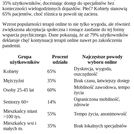
35% użytkowników, doceniając dostęp do specjalistów bez
konieczności wielogodzinnych dojazdów. Płeć? Kobiety stanowią
65% pacjentów, choć różnica ta powoli się zaciera.
Wzrost popularności terapii online to nie tylko wygoda, ale również
zwiększona akceptacja społeczna i rosnące zaufanie do tej formy
wsparcia psychicznego. Dane pokazują, że aż 79% użytkowników
deklaruje chęć kontynuacji terapii online nawet po zakończeniu
pandemii.
Grupa
Procent
Najczęstsze powody
użytkowników
udziału
wyboru online
Dyskrecja, wygoda,
Kobiety
65%
oszczędność
Mężczyźni
35%
Brak czasu, łatwiejszy dostęp
Mobilność zawodowa, tempo
Osoby 25-45 lat
60%
życia
Ograniczona mobilność,
Seniorzy 60+
14%
zdrowie
Mieszkańcy miast
55%
Tempo życia, anonimowość
>100 tys.
Mieszkańcy wsi i
35%
Brak lokalnych specjalistów
małych m.