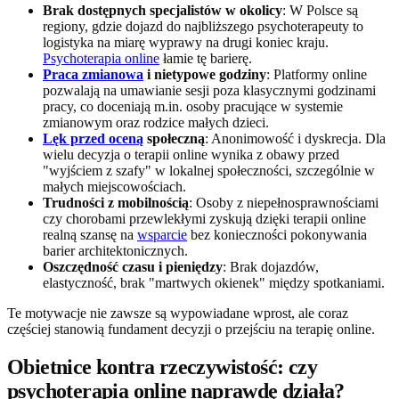
Brak dostępnych specjalistów w okolicy
: W Polsce są
regiony, gdzie dojazd do najbliższego psychoterapeuty to
logistyka na miarę wyprawy na drugi koniec kraju.
Psychoterapia online
łamie tę barierę.
Praca zmianowa
i nietypowe godziny
: Platformy online
pozwalają na umawianie sesji poza klasycznymi godzinami
pracy, co doceniają m.in. osoby pracujące w systemie
zmianowym oraz rodzice małych dzieci.
Lęk przed oceną
społeczną
: Anonimowość i dyskrecja. Dla
wielu decyzja o terapii online wynika z obawy przed
"wyjściem z szafy" w lokalnej społeczności, szczególnie w
małych miejscowościach.
Trudności z mobilnością
: Osoby z niepełnosprawnościami
czy chorobami przewlekłymi zyskują dzięki terapii online
realną szansę na
wsparcie
bez konieczności pokonywania
barier architektonicznych.
Oszczędność czasu i pieniędzy
: Brak dojazdów,
elastyczność, brak "martwych okienek" między spotkaniami.
Te motywacje nie zawsze są wypowiadane wprost, ale coraz
częściej stanowią fundament decyzji o przejściu na terapię online.
Obietnice kontra rzeczywistość: czy
psychoterapia online naprawdę działa?