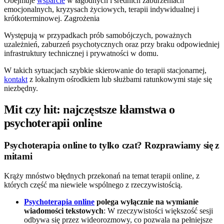
Obejmuje
wsparcie
w łagodnych i średnich zaburzeniach
emocjonalnych, kryzysach życiowych, terapii indywidualnej i
krótkoterminowej. Zagrożenia
Występują w przypadkach prób samobójczych, poważnych
uzależnień, zaburzeń psychotycznych oraz przy braku odpowiedniej
infrastruktury technicznej i prywatności w domu.
W takich sytuacjach szybkie skierowanie do terapii stacjonarnej,
kontakt
z lokalnym ośrodkiem lub służbami ratunkowymi staje się
niezbędny.
Mit czy hit: najczęstsze kłamstwa o
psychoterapii online
Psychoterapia online to tylko czat? Rozprawiamy się z
mitami
Krąży mnóstwo błędnych przekonań na temat terapii online, z
których część ma niewiele wspólnego z rzeczywistością.
Psychoterapia online
polega wyłącznie na wymianie
wiadomości tekstowych
: W rzeczywistości większość sesji
odbywa się przez wideorozmowy, co pozwala na pełniejsze