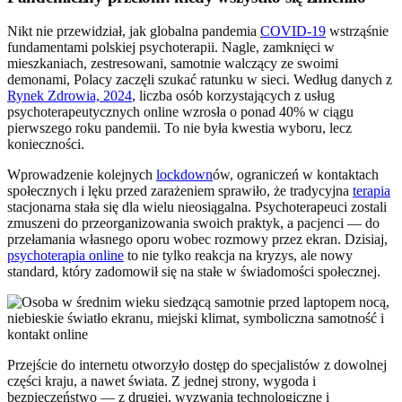
Nikt nie przewidział, jak globalna pandemia
COVID-19
wstrząśnie
fundamentami polskiej psychoterapii. Nagle, zamknięci w
mieszkaniach, zestresowani, samotnie walczący ze swoimi
demonami, Polacy zaczęli szukać ratunku w sieci. Według danych z
Rynek Zdrowia, 2024
, liczba osób korzystających z usług
psychoterapeutycznych online wzrosła o ponad 40% w ciągu
pierwszego roku pandemii. To nie była kwestia wyboru, lecz
konieczności.
Wprowadzenie kolejnych
lockdown
ów, ograniczeń w kontaktach
społecznych i lęku przed zarażeniem sprawiło, że tradycyjna
terapia
stacjonarna stała się dla wielu nieosiągalna. Psychoterapeuci zostali
zmuszeni do przeorganizowania swoich praktyk, a pacjenci — do
przełamania własnego oporu wobec rozmowy przez ekran. Dzisiaj,
psychoterapia online
to nie tylko reakcja na kryzys, ale nowy
standard, który zadomowił się na stałe w świadomości społecznej.
Przejście do internetu otworzyło dostęp do specjalistów z dowolnej
części kraju, a nawet świata. Z jednej strony, wygoda i
bezpieczeństwo — z drugiej, wyzwania technologiczne i