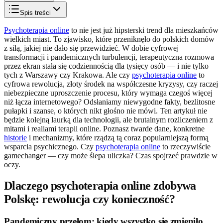
Spis treści
Psychoterapia online
to nie jest już hipsterski trend dla mieszkańców
wielkich miast. To zjawisko, które przeniknęło do polskich domów
z siłą, jakiej nie dało się przewidzieć. W dobie cyfrowej
transformacji i pandemicznych turbulencji, terapeutyczna rozmowa
przez ekran stała się codziennością dla tysięcy osób — i nie tylko
tych z Warszawy czy Krakowa. Ale czy
psychoterapia online
to
cyfrowa rewolucja, złoty środek na współczesne kryzysy, czy raczej
niebezpieczne uproszczenie procesu, który wymaga czegoś więcej
niż łącza internetowego? Odsłaniamy niewygodne fakty, bezlitosne
pułapki i szanse, o których nikt głośno nie mówi. Ten artykuł nie
będzie kolejną laurką dla technologii, ale brutalnym rozliczeniem z
mitami i realiami terapii online. Poznasz twarde dane, konkretne
historie
i mechanizmy, które rządzą tą coraz popularniejszą formą
wsparcia psychicznego. Czy
psychoterapia online
to rzeczywiście
gamechanger — czy może ślepa uliczka? Czas spojrzeć prawdzie w
oczy.
Dlaczego psychoterapia online zdobywa
Polskę: rewolucja czy konieczność?
Pandemiczny przełom: kiedy wszystko się zmieniło