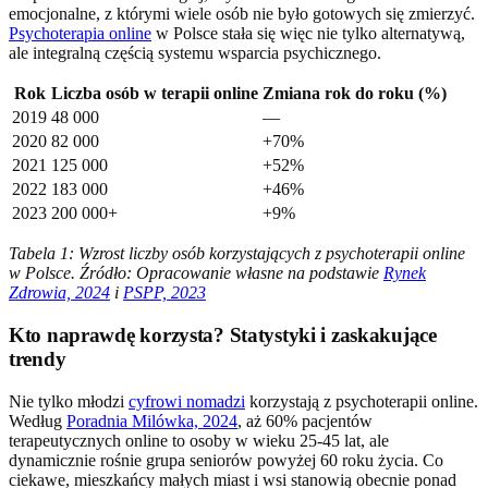
emocjonalne, z którymi wiele osób nie było gotowych się zmierzyć.
Psychoterapia online
w Polsce stała się więc nie tylko alternatywą,
ale integralną częścią systemu wsparcia psychicznego.
Rok
Liczba osób w terapii online
Zmiana rok do roku (%)
2019
48 000
—
2020
82 000
+70%
2021
125 000
+52%
2022
183 000
+46%
2023
200 000+
+9%
Tabela 1: Wzrost liczby osób korzystających z psychoterapii online
w Polsce. Źródło: Opracowanie własne na podstawie
Rynek
Zdrowia, 2024
i
PSPP, 2023
Kto naprawdę korzysta? Statystyki i zaskakujące
trendy
Nie tylko młodzi
cyfrowi nomadzi
korzystają z psychoterapii online.
Według
Poradnia Milówka, 2024
, aż 60% pacjentów
terapeutycznych online to osoby w wieku 25-45 lat, ale
dynamicznie rośnie grupa seniorów powyżej 60 roku życia. Co
ciekawe, mieszkańcy małych miast i wsi stanowią obecnie ponad