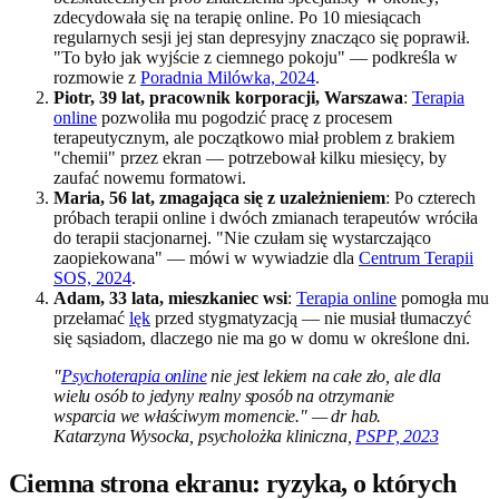
zdecydowała się na terapię online. Po 10 miesiącach
regularnych sesji jej stan depresyjny znacząco się poprawił.
"To było jak wyjście z ciemnego pokoju" — podkreśla w
rozmowie z
Poradnia Milówka, 2024
.
Piotr, 39 lat, pracownik korporacji, Warszawa
:
Terapia
online
pozwoliła mu pogodzić pracę z procesem
terapeutycznym, ale początkowo miał problem z brakiem
"chemii" przez ekran — potrzebował kilku miesięcy, by
zaufać nowemu formatowi.
Maria, 56 lat, zmagająca się z uzależnieniem
: Po czterech
próbach terapii online i dwóch zmianach terapeutów wróciła
do terapii stacjonarnej. "Nie czułam się wystarczająco
zaopiekowana" — mówi w wywiadzie dla
Centrum Terapii
SOS, 2024
.
Adam, 33 lata, mieszkaniec wsi
:
Terapia online
pomogła mu
przełamać
lęk
przed stygmatyzacją — nie musiał tłumaczyć
się sąsiadom, dlaczego nie ma go w domu w określone dni.
"
Psychoterapia online
nie jest lekiem na całe zło, ale dla
wielu osób to jedyny realny sposób na otrzymanie
wsparcia we właściwym momencie." — dr hab.
Katarzyna Wysocka, psycholożka kliniczna,
PSPP, 2023
Ciemna strona ekranu: ryzyka, o których