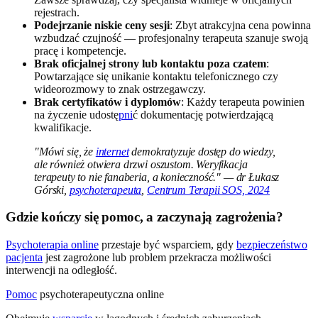
rejestrach.
Podejrzanie niskie ceny sesji
: Zbyt atrakcyjna cena powinna
wzbudzać czujność — profesjonalny terapeuta szanuje swoją
pracę i kompetencje.
Brak oficjalnej strony lub kontaktu poza czatem
:
Powtarzające się unikanie kontaktu telefonicznego czy
wideorozmowy to znak ostrzegawczy.
Brak certyfikatów i dyplomów
: Każdy terapeuta powinien
na życzenie udostę
pni
ć dokumentację potwierdzającą
kwalifikacje.
"Mówi się, że
internet
demokratyzuje dostęp do wiedzy,
ale również otwiera drzwi oszustom. Weryfikacja
terapeuty to nie fanaberia, a konieczność." — dr Łukasz
Górski,
psychoterapeuta
,
Centrum Terapii SOS, 2024
Gdzie kończy się pomoc, a zaczynają zagrożenia?
Psychoterapia online
przestaje być wsparciem, gdy
bezpieczeństwo
pacjenta
jest zagrożone lub problem przekracza możliwości
interwencji na odległość.
Pomoc
psychoterapeutyczna online