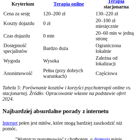
Terapia
Kryterium
Terapia online
stacjonarna
Cena za sesję
120–200 zł
130–220 zł
20–100 zł
Koszty dojazdu
0 zł
miesięcznie
20–60 min w jedną
Czas dojazdu
0 min
stronę
Dostępność
Ograniczona
Bardzo duża
specjalistów
lokalnie
Zależna od
Wygoda
Wysoka
lokalizacji
Pełna (przy dobrych
Anonimowość
Częściowa
warunkach)
Tabela 5: Porównanie kosztów i korzyści psychoterapii online vs.
stacjonarnej. Źródło: Opracowanie własne na podstawie ofert
2024.
Najbardziej absurdalne porady z internetu
Internet
pełen jest mitów, które mogą bardziej zaszkodzić niż
pomóc.
"Wystarczy porozmawiać z chatbotem, a
depresja
minie