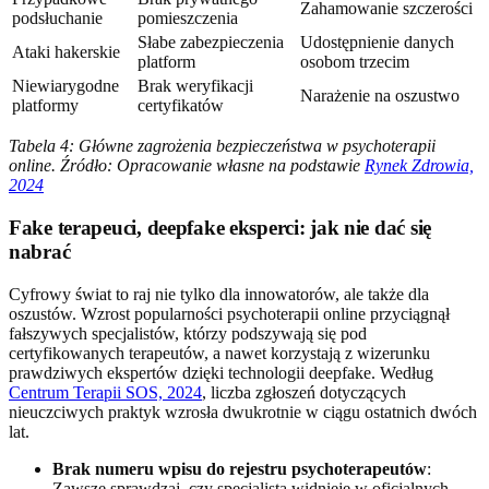
Zahamowanie szczerości
podsłuchanie
pomieszczenia
Słabe zabezpieczenia
Udostępnienie danych
Ataki hakerskie
platform
osobom trzecim
Niewiarygodne
Brak weryfikacji
Narażenie na oszustwo
platformy
certyfikatów
Tabela 4: Główne zagrożenia bezpieczeństwa w psychoterapii
online. Źródło: Opracowanie własne na podstawie
Rynek Zdrowia,
2024
Fake terapeuci, deepfake eksperci: jak nie dać się
nabrać
Cyfrowy świat to raj nie tylko dla innowatorów, ale także dla
oszustów. Wzrost popularności psychoterapii online przyciągnął
fałszywych specjalistów, którzy podszywają się pod
certyfikowanych terapeutów, a nawet korzystają z wizerunku
prawdziwych ekspertów dzięki technologii deepfake. Według
Centrum Terapii SOS, 2024
, liczba zgłoszeń dotyczących
nieuczciwych praktyk wzrosła dwukrotnie w ciągu ostatnich dwóch
lat.
Brak numeru wpisu do rejestru psychoterapeutów
:
Zawsze sprawdzaj, czy specjalista widnieje w oficjalnych