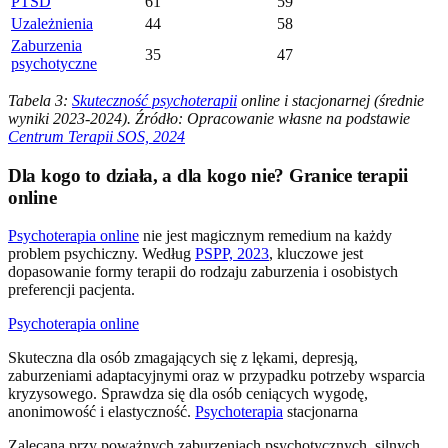
PTSD
61
59
Uzależnienia
44
58
Zaburzenia
35
47
psychotyczne
Tabela 3:
Skuteczność psychoterapii
online i stacjonarnej (średnie
wyniki 2023-2024). Źródło: Opracowanie własne na podstawie
Centrum Terapii SOS, 2024
Dla kogo to działa, a dla kogo nie? Granice terapii
online
Psychoterapia online
nie jest magicznym remedium na każdy
problem psychiczny. Według
PSPP, 2023
, kluczowe jest
dopasowanie formy terapii do rodzaju zaburzenia i osobistych
preferencji pacjenta.
Psychoterapia online
Skuteczna dla osób zmagających się z lękami, depresją,
zaburzeniami adaptacyjnymi oraz w przypadku potrzeby wsparcia
kryzysowego. Sprawdza się dla osób ceniących wygodę,
anonimowość i elastyczność.
Psychoterapia
stacjonarna
Zalecana przy poważnych zaburzeniach psychotycznych, silnych