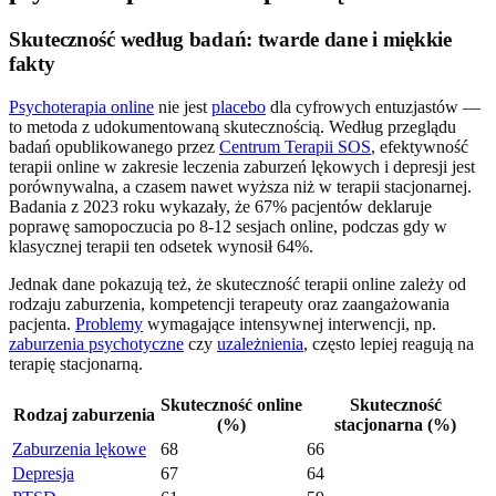
Skuteczność według badań: twarde dane i miękkie
fakty
Psychoterapia online
nie jest
placebo
dla cyfrowych entuzjastów —
to metoda z udokumentowaną skutecznością. Według przeglądu
badań opublikowanego przez
Centrum Terapii SOS
, efektywność
terapii online w zakresie leczenia zaburzeń lękowych i depresji jest
porównywalna, a czasem nawet wyższa niż w terapii stacjonarnej.
Badania z 2023 roku wykazały, że 67% pacjentów deklaruje
poprawę samopoczucia po 8-12 sesjach online, podczas gdy w
klasycznej terapii ten odsetek wynosił 64%.
Jednak dane pokazują też, że skuteczność terapii online zależy od
rodzaju zaburzenia, kompetencji terapeuty oraz zaangażowania
pacjenta.
Problemy
wymagające intensywnej interwencji, np.
zaburzenia psychotyczne
czy
uzależnienia
, często lepiej reagują na
terapię stacjonarną.
Skuteczność online
Skuteczność
Rodzaj zaburzenia
(%)
stacjonarna (%)
Zaburzenia lękowe
68
66
Depresja
67
64