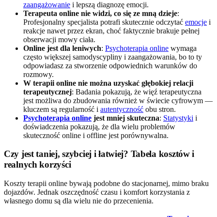
zaangażowanie
i lepszą diagnozę emocji.
Terapeuta online nie widzi, co się ze mną dzieje
:
Profesjonalny specjalista potrafi skutecznie odczytać
emocje
i
reakcje nawet przez ekran, choć faktycznie brakuje pełnej
obserwacji mowy ciała.
Online jest dla leniwych
:
Psychoterapia online
wymaga
często większej samodyscypliny i zaangażowania, bo to ty
odpowiadasz za stworzenie odpowiednich warunków do
rozmowy.
W terapii online nie można uzyskać głębokiej relacji
terapeutycznej
: Badania pokazują, że więź terapeutyczna
jest możliwa do zbudowania również w świecie cyfrowym —
kluczem są regularność i
autentyczność
obu stron.
Psychoterapia online
jest mniej skuteczna
:
Statystyki
i
doświadczenia pokazują, że dla wielu problemów
skuteczność online i offline jest porównywalna.
Czy jest taniej, szybciej i łatwiej? Tabela kosztów i
realnych korzyści
Koszty terapii online bywają podobne do stacjonarnej, mimo braku
dojazdów. Jednak oszczędność czasu i komfort korzystania z
własnego domu są dla wielu nie do przecenienia.