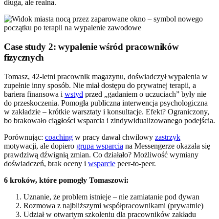
długa, ale realna.
Case study 2: wypalenie wśród pracowników
fizycznych
Tomasz, 42-letni pracownik magazynu, doświadczył wypalenia w
zupełnie inny sposób. Nie miał dostępu do prywatnej terapii, a
bariera finansowa i
wstyd
przed „gadaniem o uczuciach” były nie
do przeskoczenia. Pomogła publiczna interwencja psychologiczna
w zakładzie – krótkie warsztaty i konsultacje. Efekt? Ograniczony,
bo brakowało ciągłości wsparcia i zindywidualizowanego podejścia.
Porównując:
coaching
w pracy dawał chwilowy
zastrzyk
motywacji, ale dopiero
grupa wsparcia
na Messengerze okazała się
prawdziwą dźwignią zmian. Co działało? Możliwość wymiany
doświadczeń, brak oceny i
wsparcie
peer-to-peer.
6 kroków, które pomogły Tomaszowi:
Uznanie, że problem istnieje – nie zamiatanie pod dywan
Rozmowa z najbliższymi współpracownikami (prywatnie)
Udział w otwartym szkoleniu dla pracowników zakładu