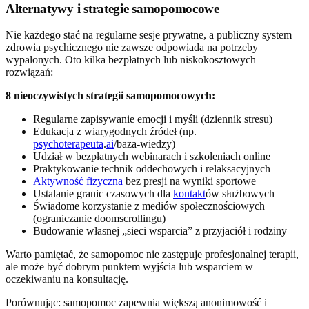
Alternatywy i strategie samopomocowe
Nie każdego stać na regularne sesje prywatne, a publiczny system
zdrowia psychicznego nie zawsze odpowiada na potrzeby
wypalonych. Oto kilka bezpłatnych lub niskokosztowych
rozwiązań:
8 nieoczywistych strategii samopomocowych:
Regularne zapisywanie emocji i myśli (dziennik stresu)
Edukacja z wiarygodnych źródeł (np.
psychoterapeuta
.
ai
/baza-wiedzy)
Udział w bezpłatnych webinarach i szkoleniach online
Praktykowanie technik oddechowych i relaksacyjnych
Aktywność fizyczna
bez presji na wyniki sportowe
Ustalanie granic czasowych dla
kontakt
ów służbowych
Świadome korzystanie z mediów społecznościowych
(ograniczanie doomscrollingu)
Budowanie własnej „sieci wsparcia” z przyjaciół i rodziny
Warto pamiętać, że samopomoc nie zastępuje profesjonalnej terapii,
ale może być dobrym punktem wyjścia lub wsparciem w
oczekiwaniu na konsultację.
Porównując: samopomoc zapewnia większą anonimowość i