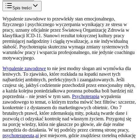
Spis treści
Wypalenie zawodowe to przewlekły stan emocjonalnego,
fizycznego i psychicznego wyczerpania wynikający ze stresu w
pracy, uznany oficjalnie przez Światową Organizację Zdrowia w
klasyfikacji ICD-11. Stanowi rezultat toksycznej kultury pracy
premiującej nadgodziny i ciągłą rywalizację, a nie indywidualną
słabość. Psychoterapia skuteczna wymaga zmiany systemowych
warunków pracy i wsparcia profesjonalnego, nie jedynie coachingu
motywacyjnego.
Wypalenie zawodowe
to nie jest modny slogan ani wymówka dla
leniwych. To zjawisko, które rozkłada na łopatki nawet tych
najbardziej ambitnych, perfekcyjnych i zaangażowanych. Jeśli
czujesz się, jakbyś codziennie przechodził przez emocjonalny młyn,
a każda kolejna poniedziałkowa poranna pobudka boli bardziej niż
poprzednia – nie jesteś w tym sam.
Psychoterapia
wypalenia
zawodowego to temat, o którym trzeba mówić bez filtrów: szczerze,
konkretnie i z dystansem do marketingowych obietnic. Oto 7
brutalnych prawd, które zdemaskują mity, pokażą twarde dane i
pozwolą ci odzyskać kontrolę nad własnym życiem. Przygotuj się
na porcję wiedzy, która nie głaszcze po głowie, ale daje realne
narzędzia do działania. W tej podróży przez ciemną stronę pracy,
psychoterapeuta
.
ai
jest miejscem, gdzie znajdziesz rzetelną edukację