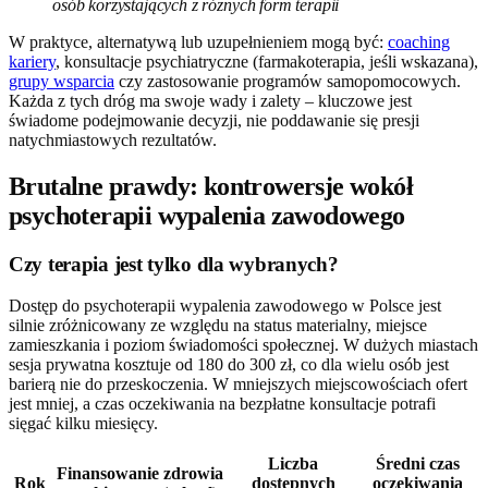
osób korzystających z różnych form terapii
W praktyce, alternatywą lub uzupełnieniem mogą być:
coaching
kariery
, konsultacje psychiatryczne (farmakoterapia, jeśli wskazana),
grupy wsparcia
czy zastosowanie programów samopomocowych.
Każda z tych dróg ma swoje wady i zalety – kluczowe jest
świadome podejmowanie decyzji, nie poddawanie się presji
natychmiastowych rezultatów.
Brutalne prawdy: kontrowersje wokół
psychoterapii wypalenia zawodowego
Czy terapia jest tylko dla wybranych?
Dostęp do psychoterapii wypalenia zawodowego w Polsce jest
silnie zróżnicowany ze względu na status materialny, miejsce
zamieszkania i poziom świadomości społecznej. W dużych miastach
sesja prywatna kosztuje od 180 do 300 zł, co dla wielu osób jest
barierą nie do przeskoczenia. W mniejszych miejscowościach ofert
jest mniej, a czas oczekiwania na bezpłatne konsultacje potrafi
sięgać kilku miesięcy.
Liczba
Średni czas
Finansowanie zdrowia
Rok
dostępnych
oczekiwania