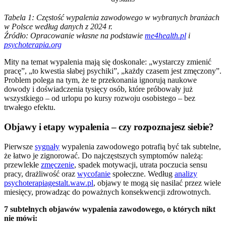
Tabela 1: Częstość wypalenia zawodowego w wybranych branżach
w Polsce według danych z 2024 r.
Źródło: Opracowanie własne na podstawie
me4health.pl
i
psychoterapia.org
Mity na temat wypalenia mają się doskonale: „wystarczy zmienić
pracę”, „to kwestia słabej psychiki”, „każdy czasem jest zmęczony”.
Problem polega na tym, że te przekonania ignorują naukowe
dowody i doświadczenia tysięcy osób, które próbowały już
wszystkiego – od urlopu po kursy rozwoju osobistego – bez
trwałego efektu.
Objawy i etapy wypalenia – czy rozpoznajesz siebie?
Pierwsze
sygnały
wypalenia zawodowego potrafią być tak subtelne,
że łatwo je zignorować. Do najczęstszych symptomów należą:
przewlekłe
zmęczenie
, spadek motywacji, utrata poczucia sensu
pracy, drażliwość oraz
wycofanie
społeczne. Według
analizy
psychoterapiagestalt.waw.pl
, objawy te mogą się nasilać przez wiele
miesięcy, prowadząc do poważnych konsekwencji zdrowotnych.
7 subtelnych objawów wypalenia zawodowego, o których nikt
nie mówi: