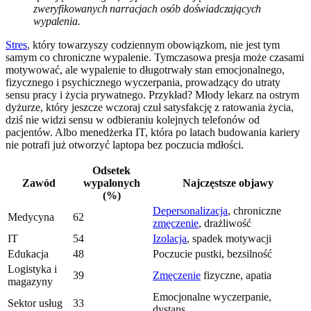
zweryfikowanych narracjach osób doświadczających
wypalenia.
Stres
, który towarzyszy codziennym obowiązkom, nie jest tym
samym co chroniczne wypalenie. Tymczasowa presja może czasami
motywować, ale wypalenie to długotrwały stan emocjonalnego,
fizycznego i psychicznego wyczerpania, prowadzący do utraty
sensu pracy i życia prywatnego. Przykład? Młody lekarz na ostrym
dyżurze, który jeszcze wczoraj czuł satysfakcję z ratowania życia,
dziś nie widzi sensu w odbieraniu kolejnych telefonów od
pacjentów. Albo menedżerka IT, która po latach budowania kariery
nie potrafi już otworzyć laptopa bez poczucia mdłości.
Odsetek
Zawód
wypalonych
Najczęstsze objawy
(%)
Depersonalizacja
, chroniczne
Medycyna
62
zmęczenie
, drażliwość
IT
54
Izolacja
, spadek motywacji
Edukacja
48
Poczucie pustki, bezsilność
Logistyka i
39
Zmęczenie
fizyczne, apatia
magazyny
Emocjonalne wyczerpanie,
Sektor usług
33
dystans