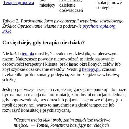
Terapia grupowa
izolacji, nowe
miesięcy
dzielenie
strategie
doświadczeń
Tabela 2: Porównanie form psychoterapii wypalenia zawodowego
Źródło: Opracowanie własne na podstawie
psychoterapia.org,
2024
Co się dzieje, gdy terapia nie działa?
Nie każda
terapia
musi być strzałem w dziesiątkę za pierwszym
razem. Najczęstsze powody niepowodzeń to niedopasowanie
osobowości terapeuty i klienta, brak jasno określonych celów lub
zbyt szybkie oczekiwanie efektów. Według
hedepy.pl
, czasami
trzeba kilku prób i zmiany podejścia, zanim znajdziesz właściwą
ścieżkę.
Jeśli po pierwszych sesjach czujesz się gorzej, nie panikuj – to może
być naturalna reakcja na konfrontację z trudnymi emocjami. Jednak,
gdy pogorszenie się przedłuża lub pojawiają się nowe objawy (np.
myśli depresyjne), warto to natychmiast zgłosić terapeucie lub
rozważyć konsultację psychiatryczną.
"Czasem trzeba kilku prób, zanim znajdziesz właściwe
miejsce." — Tomek, komentarz bazujący na relacjach