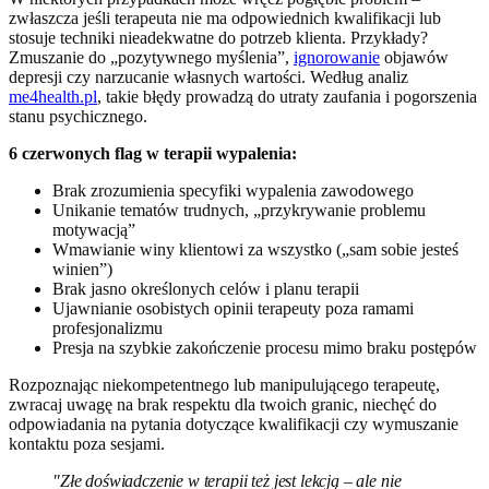
zwłaszcza jeśli terapeuta nie ma odpowiednich kwalifikacji lub
stosuje techniki nieadekwatne do potrzeb klienta. Przykłady?
Zmuszanie do „pozytywnego myślenia”,
ignorowanie
objawów
depresji czy narzucanie własnych wartości. Według analiz
me4health.pl
, takie błędy prowadzą do utraty zaufania i pogorszenia
stanu psychicznego.
6 czerwonych flag w terapii wypalenia:
Brak zrozumienia specyfiki wypalenia zawodowego
Unikanie tematów trudnych, „przykrywanie problemu
motywacją”
Wmawianie winy klientowi za wszystko („sam sobie jesteś
winien”)
Brak jasno określonych celów i planu terapii
Ujawnianie osobistych opinii terapeuty poza ramami
profesjonalizmu
Presja na szybkie zakończenie procesu mimo braku postępów
Rozpoznając niekompetentnego lub manipulującego terapeutę,
zwracaj uwagę na brak respektu dla twoich granic, niechęć do
odpowiadania na pytania dotyczące kwalifikacji czy wymuszanie
kontaktu poza sesjami.
"Złe doświadczenie w terapii też jest lekcją – ale nie