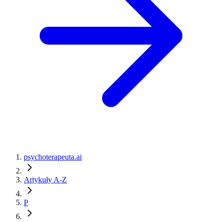
psychoterapeuta.ai
Artykuły A-Z
P