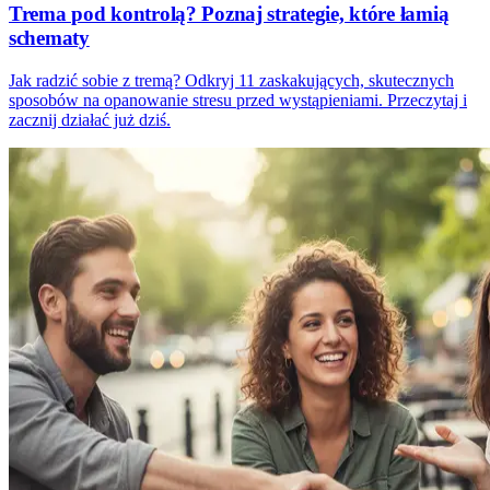
Trema pod kontrolą? Poznaj strategie, które łamią
schematy
Jak radzić sobie z tremą? Odkryj 11 zaskakujących, skutecznych
sposobów na opanowanie stresu przed wystąpieniami. Przeczytaj i
zacznij działać już dziś.