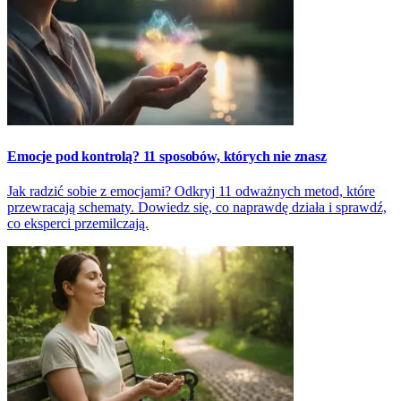
Emocje pod kontrolą? 11 sposobów, których nie znasz
Jak radzić sobie z emocjami? Odkryj 11 odważnych metod, które
przewracają schematy. Dowiedz się, co naprawdę działa i sprawdź,
co eksperci przemilczają.