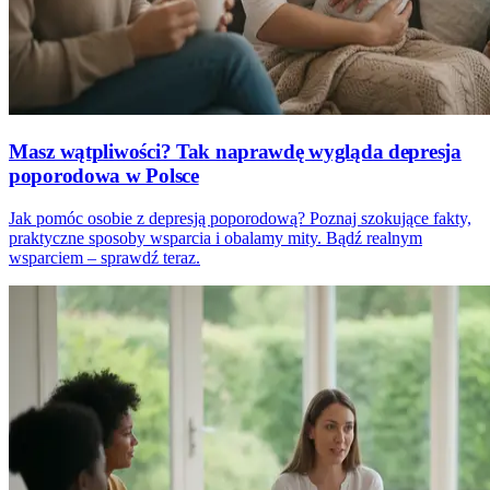
Masz wątpliwości? Tak naprawdę wygląda depresja
poporodowa w Polsce
Jak pomóc osobie z depresją poporodową? Poznaj szokujące fakty,
praktyczne sposoby wsparcia i obalamy mity. Bądź realnym
wsparciem – sprawdź teraz.