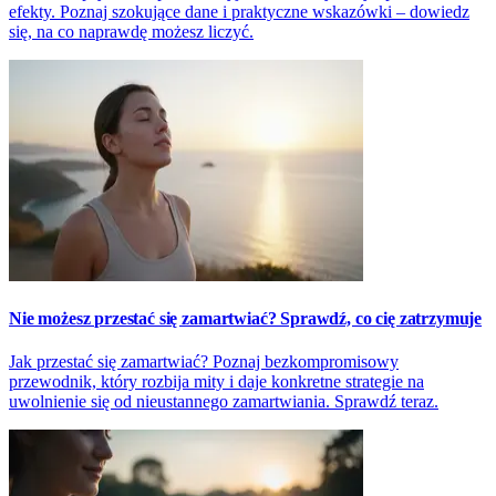
efekty. Poznaj szokujące dane i praktyczne wskazówki – dowiedz
się, na co naprawdę możesz liczyć.
Nie możesz przestać się zamartwiać? Sprawdź, co cię zatrzymuje
Jak przestać się zamartwiać? Poznaj bezkompromisowy
przewodnik, który rozbija mity i daje konkretne strategie na
uwolnienie się od nieustannego zamartwiania. Sprawdź teraz.