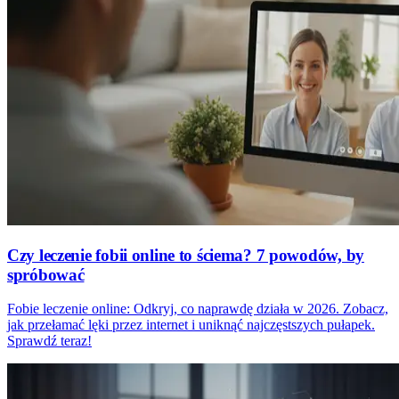
Czy leczenie fobii online to ściema? 7 powodów, by
spróbować
Fobie leczenie online: Odkryj, co naprawdę działa w 2026. Zobacz,
jak przełamać lęki przez internet i uniknąć najczęstszych pułapek.
Sprawdź teraz!