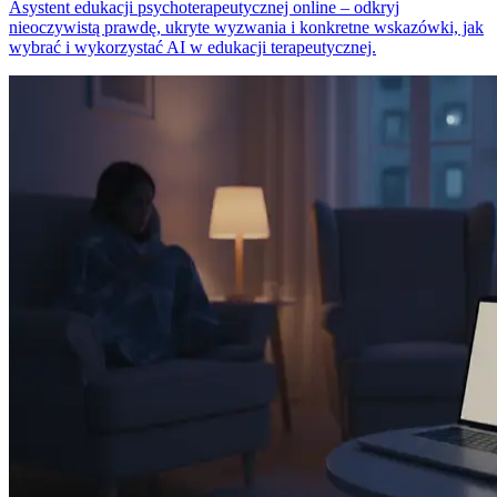
Asystent edukacji psychoterapeutycznej online – odkryj
nieoczywistą prawdę, ukryte wyzwania i konkretne wskazówki, jak
wybrać i wykorzystać AI w edukacji terapeutycznej.