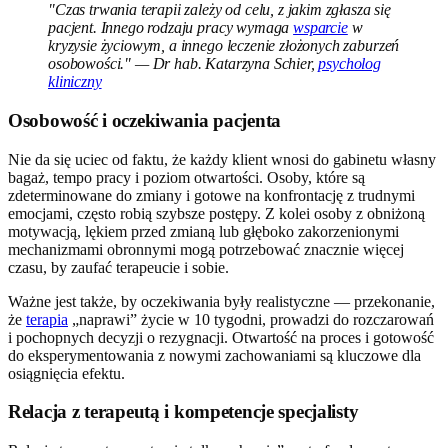
"Czas trwania terapii zależy od celu, z jakim zgłasza się
pacjent. Innego rodzaju pracy wymaga
wsparcie
w
kryzysie życiowym, a innego leczenie złożonych zaburzeń
osobowości." — Dr hab. Katarzyna Schier,
psycholog
kliniczny
Osobowość i oczekiwania pacjenta
Nie da się uciec od faktu, że każdy klient wnosi do gabinetu własny
bagaż, tempo pracy i poziom otwartości. Osoby, które są
zdeterminowane do zmiany i gotowe na konfrontację z trudnymi
emocjami, często robią szybsze postępy. Z kolei osoby z obniżoną
motywacją, lękiem przed zmianą lub głęboko zakorzenionymi
mechanizmami obronnymi mogą potrzebować znacznie więcej
czasu, by zaufać terapeucie i sobie.
Ważne jest także, by oczekiwania były realistyczne — przekonanie,
że
terapia
„naprawi” życie w 10 tygodni, prowadzi do rozczarowań
i pochopnych decyzji o rezygnacji. Otwartość na proces i gotowość
do eksperymentowania z nowymi zachowaniami są kluczowe dla
osiągnięcia efektu.
Relacja z terapeutą i kompetencje specjalisty