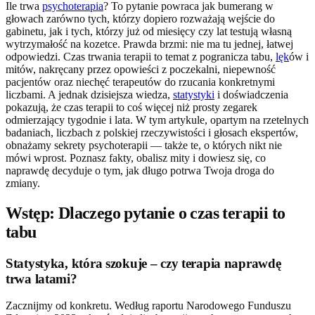
Ile trwa
psychoterapia
? To pytanie powraca jak bumerang w
głowach zarówno tych, którzy dopiero rozważają wejście do
gabinetu, jak i tych, którzy już od miesięcy czy lat testują własną
wytrzymałość na kozetce. Prawda brzmi: nie ma tu jednej, łatwej
odpowiedzi. Czas trwania terapii to temat z pogranicza tabu,
lęk
ów i
mitów, nakręcany przez opowieści z poczekalni, niepewność
pacjentów oraz niechęć terapeutów do rzucania konkretnymi
liczbami. A jednak dzisiejsza wiedza,
statystyki
i doświadczenia
pokazują, że czas terapii to coś więcej niż prosty zegarek
odmierzający tygodnie i lata. W tym artykule, opartym na rzetelnych
badaniach, liczbach z polskiej rzeczywistości i głosach ekspertów,
obnażamy sekrety psychoterapii — także te, o których nikt nie
mówi wprost. Poznasz fakty, obalisz mity i dowiesz się, co
naprawdę decyduje o tym, jak długo potrwa Twoja droga do
zmiany.
Wstęp: Dlaczego pytanie o czas terapii to
tabu
Statystyka, która szokuje – czy terapia naprawdę
trwa latami?
Zacznijmy od konkretu. Według raportu Narodowego Funduszu