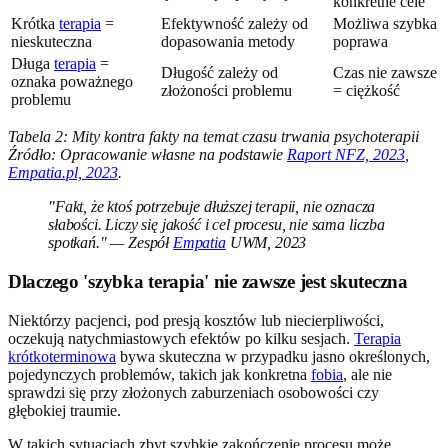
konkretne cele
Krótka
terapia
=
Efektywność zależy od
Możliwa szybka
nieskuteczna
dopasowania metody
poprawa
Długa
terapia
=
Długość zależy od
Czas nie zawsze
oznaka poważnego
złożoności problemu
= ciężkość
problemu
Tabela 2: Mity kontra fakty na temat czasu trwania psychoterapii
Źródło: Opracowanie własne na podstawie
Raport NFZ, 2023
,
Empatia.pl, 2023
.
"Fakt, że ktoś potrzebuje dłuższej terapii, nie oznacza
słabości. Liczy się jakość i cel procesu, nie sama liczba
spotkań." — Zespół
Empatia
UWM, 2023
Dlaczego 'szybka terapia' nie zawsze jest skuteczna
Niektórzy pacjenci, pod presją kosztów lub niecierpliwości,
oczekują natychmiastowych efektów po kilku sesjach.
Terapia
krótkoterminowa
bywa skuteczna w przypadku jasno określonych,
pojedynczych problemów, takich jak konkretna
fobia
, ale nie
sprawdzi się przy złożonych zaburzeniach osobowości czy
głębokiej traumie.
W takich sytuacjach zbyt szybkie zakończenie procesu może