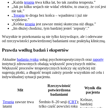
„Każda
terapia
trwa kilka lat, bo tak zarabia terapeuta.”
„Jak po kilku sesjach nie widać efektów, to znaczy, że coś jest
nie tak.”
„
Terapia
to droga bez końca – wpadniesz i już nie
wyjdziesz.”
„Krótka
terapia
jest zawsze mniej skuteczna niż długa.”
„Im dłużej chodzisz, tym bardziej jesteś ‘zepsuty’.”
Wszystkie te przekonania są nie tylko krzywdzące, ale i oderwane
od rzeczywistości potwierdzonej badaniami oraz praktyką kliniczną.
Prawda według badań i ekspertów
Aktualne
badania rynku
usług psychoterapeutycznych oraz
raporty
instytucji zdrowotnych obalają większość powyższych mitów.
Większość procesów terapeutycznych kończy się szybciej niż
sugerują plotki, a długość terapii zależy przede wszystkim od celu i
indywidualnej sytuacji pacjenta.
Rzeczywistość
Wynik dla
Mit
potwierdzona
pacjenta
badaniami
Krótsze,
Terapia
zawsze trwa
Średnio 8–20 sesji (
CBT
);
bardziej
latami
tylko część powyżej roku