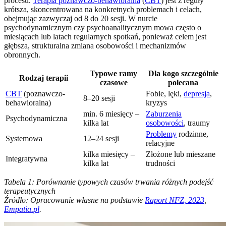
procesu.
Terapia poznawczo-behawioralna
(
CBT
) jest z reguły
krótsza, skoncentrowana na konkretnych problemach i celach,
obejmując zazwyczaj od 8 do 20 sesji. W nurcie
psychodynamicznym czy psychoanalitycznym mowa często o
miesiącach lub latach regularnych spotkań, ponieważ celem jest
głębsza, strukturalna zmiana osobowości i mechanizmów
obronnych.
Typowe ramy
Dla kogo szczególnie
Rodzaj terapii
czasowe
polecana
CBT
(poznawczo-
Fobie, lęki,
depresja
,
8–20 sesji
behawioralna)
kryzys
min. 6 miesięcy –
Zaburzenia
Psychodynamiczna
kilka lat
osobowości
, traumy
Problemy
rodzinne,
Systemowa
12–24 sesji
relacyjne
kilka miesięcy –
Złożone lub mieszane
Integratywna
kilka lat
trudności
Tabela 1: Porównanie typowych czasów trwania różnych podejść
terapeutycznych
Źródło: Opracowanie własne na podstawie
Raport NFZ, 2023
,
Empatia.pl
.