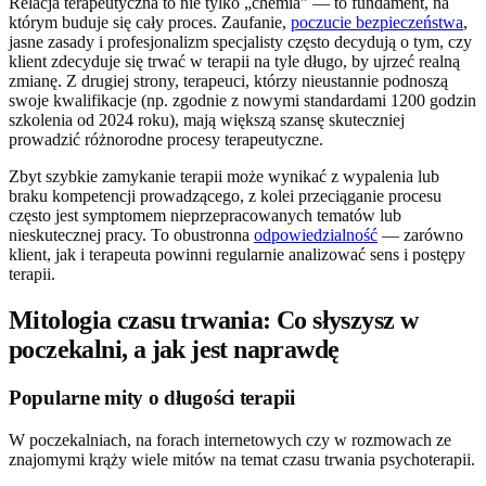
Relacja terapeutyczna to nie tylko „chemia” — to fundament, na
którym buduje się cały proces. Zaufanie,
poczucie bezpieczeństwa
,
jasne zasady i profesjonalizm specjalisty często decydują o tym, czy
klient zdecyduje się trwać w terapii na tyle długo, by ujrzeć realną
zmianę. Z drugiej strony, terapeuci, którzy nieustannie podnoszą
swoje kwalifikacje (np. zgodnie z nowymi standardami 1200 godzin
szkolenia od 2024 roku), mają większą szansę skuteczniej
prowadzić różnorodne procesy terapeutyczne.
Zbyt szybkie zamykanie terapii może wynikać z wypalenia lub
braku kompetencji prowadzącego, z kolei przeciąganie procesu
często jest symptomem nieprzepracowanych tematów lub
nieskutecznej pracy. To obustronna
odpowiedzialność
— zarówno
klient, jak i terapeuta powinni regularnie analizować sens i postępy
terapii.
Mitologia czasu trwania: Co słyszysz w
poczekalni, a jak jest naprawdę
Popularne mity o długości terapii
W poczekalniach, na forach internetowych czy w rozmowach ze
znajomymi krąży wiele mitów na temat czasu trwania psychoterapii.