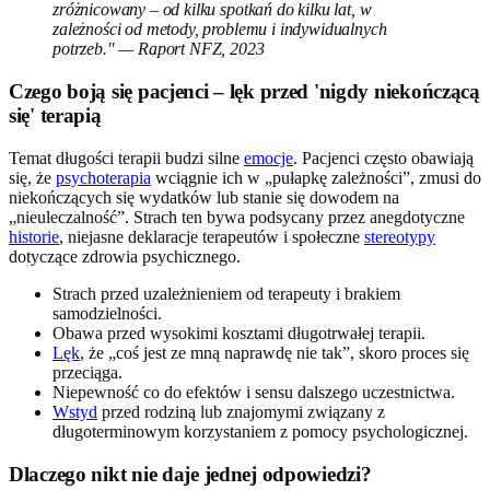
zróżnicowany – od kilku spotkań do kilku lat, w
zależności od metody, problemu i indywidualnych
potrzeb." — Raport NFZ, 2023
Czego boją się pacjenci – lęk przed 'nigdy niekończącą
się' terapią
Temat długości terapii budzi silne
emocje
. Pacjenci często obawiają
się, że
psychoterapia
wciągnie ich w „pułapkę zależności”, zmusi do
niekończących się wydatków lub stanie się dowodem na
„nieuleczalność”. Strach ten bywa podsycany przez anegdotyczne
historie
, niejasne deklaracje terapeutów i społeczne
stereotypy
dotyczące zdrowia psychicznego.
Strach przed uzależnieniem od terapeuty i brakiem
samodzielności.
Obawa przed wysokimi kosztami długotrwałej terapii.
Lęk
, że „coś jest ze mną naprawdę nie tak”, skoro proces się
przeciąga.
Niepewność co do efektów i sensu dalszego uczestnictwa.
Wstyd
przed rodziną lub znajomymi związany z
długoterminowym korzystaniem z pomocy psychologicznej.
Dlaczego nikt nie daje jednej odpowiedzi?