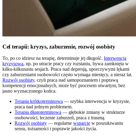
Cel terapii: kryzys, zaburzenie, rozwój osobisty
To, po co idziesz na terapię, determinuje jej długość.
Interwencja
kryzysowa
, np. po utracie pracy czy rozstaniu, bywa zamknięta w
kilku-kilkunastu sesjach. Praca nad depresją, uporczywymi lękami
czy zaburzeniami osobowości często wymaga miesięcy, a nieraz lat.
Rozwój osobisty
, czyli praca nad samopoznaniem i poprawą
kompetencji emocjonalnych, może być procesem otwartym, bez
jasno wyznaczonego końca.
Terapia krótkoterminowa
— szybka interwencja w kryzysie,
praca nad jednym problemem.
Terapia długoterminowa
— głębokie zmiany w strukturze
osobowości, leczenie zaburzeń, praca z traumą.
Rozwój osobisty
— regularne
wsparcie
w poszukiwaniu
sensu, tożsamości i poprawie jakości życia.