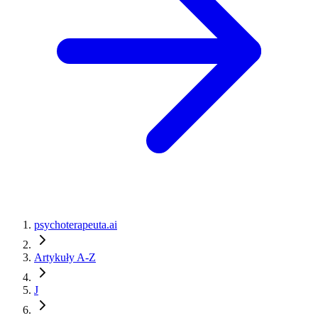
psychoterapeuta.ai
Artykuły A-Z
J