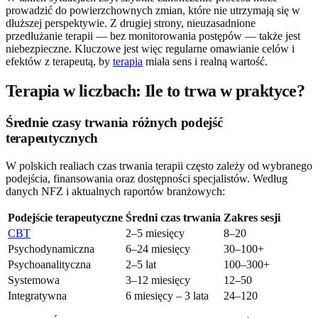
prowadzić do powierzchownych zmian, które nie utrzymają się w
dłuższej perspektywie. Z drugiej strony, nieuzasadnione
przedłużanie terapii — bez monitorowania postępów — także jest
niebezpieczne. Kluczowe jest więc regularne omawianie celów i
efektów z terapeutą, by
terapia
miała sens i realną wartość.
Terapia w liczbach: Ile to trwa w praktyce?
Średnie czasy trwania różnych podejść
terapeutycznych
W polskich realiach czas trwania terapii często zależy od wybranego
podejścia, finansowania oraz dostępności specjalistów. Według
danych NFZ i aktualnych raportów branżowych:
Podejście terapeutyczne
Średni czas trwania
Zakres sesji
CBT
2–5 miesięcy
8–20
Psychodynamiczna
6–24 miesięcy
30–100+
Psychoanalityczna
2–5 lat
100–300+
Systemowa
3–12 miesięcy
12–50
Integratywna
6 miesięcy – 3 lata
24–120