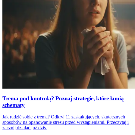
Trema pod kontrolą? Poznaj strategie, które łamią
schematy
Jak radzić sobie z tremą? Odkryj 11 zaskakujących, skutecznych
sposobów na opanowanie stresu przed wystąpieniami. Przeczytaj i
zacznij działać już dziś.