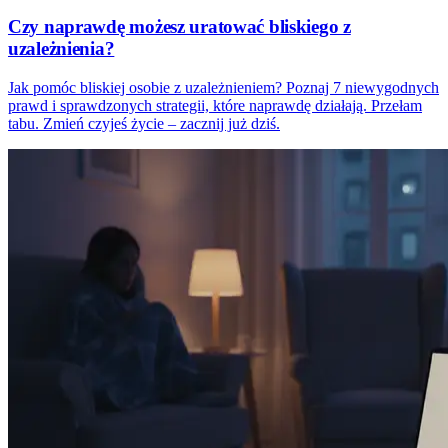
Czy naprawdę możesz uratować bliskiego z
uzależnienia?
Jak pomóc bliskiej osobie z uzależnieniem? Poznaj 7 niewygodnych
prawd i sprawdzonych strategii, które naprawdę działają. Przełam
tabu. Zmień czyjeś życie – zacznij już dziś.