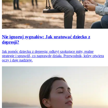
Nie ignoruj sygnałów: Jak uratować dziecko z
depresji?
Jak pomóc dziecku z depresją: odkryj szokujące mity, realne
strategie i sprawdź, co naprawdę działa. Przewodnik, który otwiera
oczy i daje nadzieję.