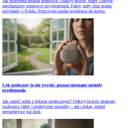
Jak przebiega terapia grupowa? Odkryj proces, etapy i ukryte
mechanizmy grupowej psychoterapii. Fakty, mity oraz realne
przykłady z Polski. Przeczytaj zanim wejdziesz do kręgu.
Lęk społeczny to nie wyrok: poznaj nieznane metody
przełamania
Jak radzić sobie z lękiem społecznym? Odkryj świeże strategie,
szokujące fakty i praktyczne sposoby – nie czekaj, zmień
perspektywę już dziś.