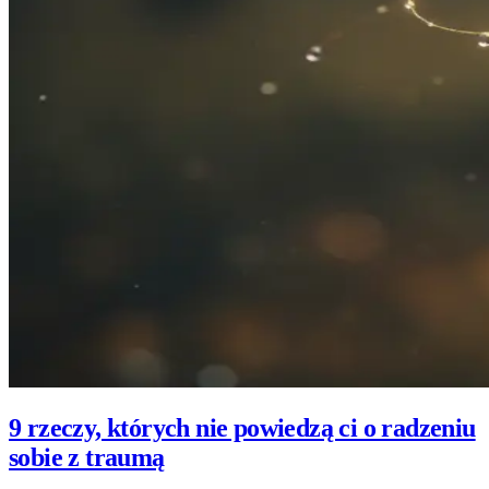
9 rzeczy, których nie powiedzą ci o radzeniu
sobie z traumą