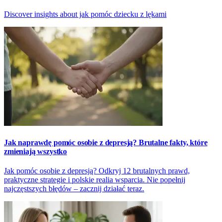
Discover insights about jak pomóc dziecku z lękami
Jak naprawdę pomóc osobie z depresją? Brutalne fakty, które
zmieniają wszystko
Jak pomóc osobie z depresją? Odkryj 12 brutalnych prawd,
praktyczne strategie i polskie realia wsparcia. Nie popełnij
najczęstszych błędów – zacznij działać teraz.