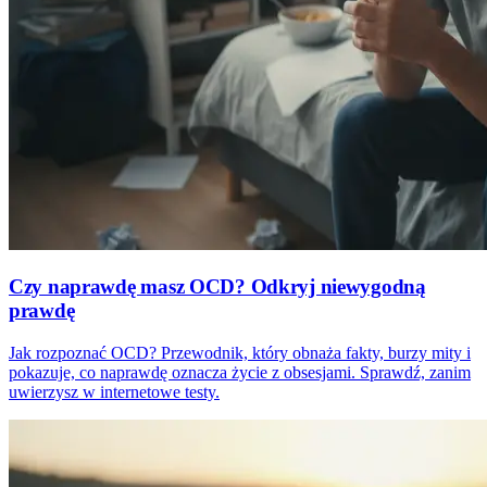
Czy naprawdę masz OCD? Odkryj niewygodną
prawdę
Jak rozpoznać OCD? Przewodnik, który obnaża fakty, burzy mity i
pokazuje, co naprawdę oznacza życie z obsesjami. Sprawdź, zanim
uwierzysz w internetowe testy.