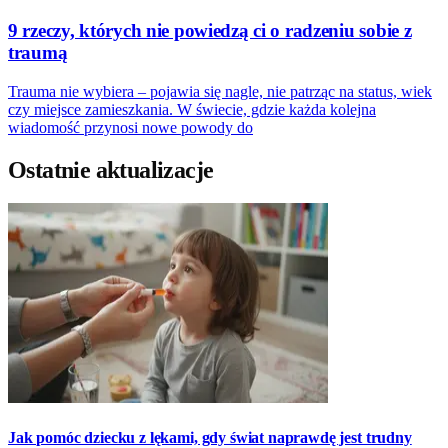
9 rzeczy, których nie powiedzą ci o radzeniu sobie z
traumą
Trauma nie wybiera – pojawia się nagle, nie patrząc na status, wiek
czy miejsce zamieszkania. W świecie, gdzie każda kolejna
wiadomość przynosi nowe powody do
Ostatnie aktualizacje
Jak pomóc dziecku z lękami, gdy świat naprawdę jest trudny