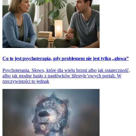
Co to jest psychoterapia, gdy problemem nie jest tylko „głowa”
Psychoterapia. Słowo, które dla wielu brzmi albo jak ostateczność,
albo jak modne hasło z nagłówków lifestyle’owych portali. W
rzeczywistości to jednak