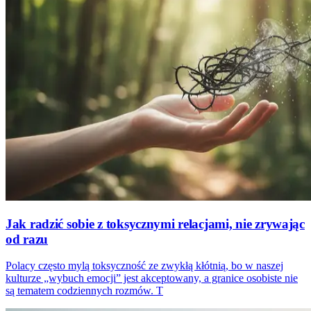
Jak radzić sobie z toksycznymi relacjami, nie zrywając
od razu
Polacy często mylą toksyczność ze zwykłą kłótnią, bo w naszej
kulturze „wybuch emocji” jest akceptowany, a granice osobiste nie
są tematem codziennych rozmów. T