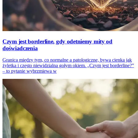
Czym jest borderline, gdy odetniemy mity od
doświadczenia
Granica między tym, co normalne a patologiczne, bywa cienka jak
żyletka i często niewidzialna gołym okiem. „Czym jest borderline?”
– to pytanie wybrzmiewa w