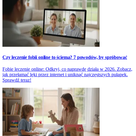
Czy leczenie fobii online to ściema? 7 powodów, by spróbować
Fobie leczenie online: Odkryj, co naprawdę działa w 2026. Zobacz,
jak przełamać lęki przez internet i uniknąć najczęstszych pułapek.
Sprawdź teraz!