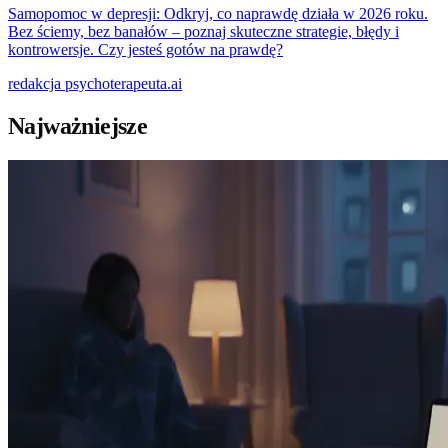
Samopomoc w depresji: Odkryj, co naprawdę działa w 2026 roku.
Bez ściemy, bez banałów – poznaj skuteczne strategie, błędy i
kontrowersje. Czy jesteś gotów na prawdę?
redakcja
psychoterapeuta.ai
Najważniejsze