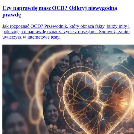
Czy naprawdę masz OCD? Odkryj niewygodną
prawdę
Jak rozpoznać OCD? Przewodnik, który obnaża fakty, burzy mity i
pokazuje, co naprawdę oznacza życie z obsesjami. Sprawdź, zanim
uwierzysz w internetowe testy.