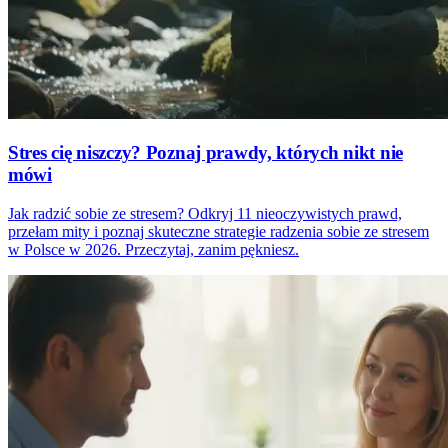
Stres cię niszczy? Poznaj prawdy, których nikt nie
mówi
Jak radzić sobie ze stresem? Odkryj 11 nieoczywistych prawd,
przełam mity i poznaj skuteczne strategie radzenia sobie ze stresem
w Polsce w 2026. Przeczytaj, zanim pękniesz.