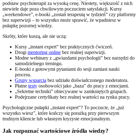
podstaw psychoterapii za wysoką cenę. Niestety, większość z nich
niewiele daje poza chwilowym poczuciem satysfakcji. Kursy
„weekendowe”, e-booki „zostań terapeutą w tydzień” czy platformy
bez superwizji – to wszystko może sprawić, że wpadniesz w
pułapkę pozornej wiedzy.
Skróty, które kuszą, ale nie uczą:
Kursy „instant expert” bez praktycznych ćwiczeń.
Drogi
mentoring online
bez realnej superwizji.
Modne webinary z „gwiazdami psychologii” bez narzędzi do
samodzielnego treningu.
E-booki z gotowymi pytaniami do sesji zamiast nauki
procesu.
Grupy wsparcia
bez udziału doświadczonego moderatora.
Płatne
testy
osobowości jako „baza” do pracy z emocjami.
„Sekretne techniki” obiecywane w zamkniętych grupach.
Podejrzane certyfikaty bez realnej wartości na rynku pracy.
Psychologiczne pułapki „instant expert”? To poczucie, że „już
wszystko wiesz”, które kończy się porażką przy pierwszym
trudnym kliencie lub własnym kryzysie emocjonalnym.
Jak rozpoznać wartościowe źródła wiedzy?