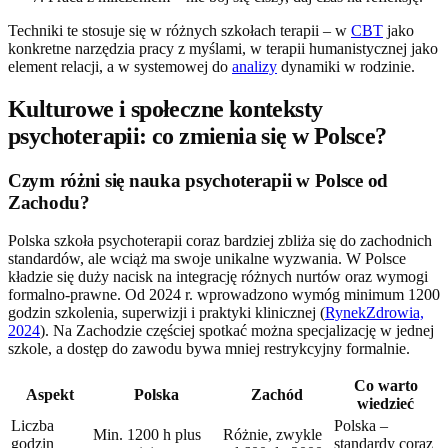
Techniki te stosuje się w różnych szkołach terapii – w
CBT
jako
konkretne narzędzia pracy z myślami, w terapii humanistycznej jako
element relacji, a w systemowej do
analizy
dynamiki w rodzinie.
Kulturowe i społeczne konteksty
psychoterapii: co zmienia się w Polsce?
Czym różni się nauka psychoterapii w Polsce od
Zachodu?
Polska szkoła psychoterapii coraz bardziej zbliża się do zachodnich
standardów, ale wciąż ma swoje unikalne wyzwania. W Polsce
kładzie się duży nacisk na integrację różnych nurtów oraz wymogi
formalno-prawne. Od 2024 r. wprowadzono wymóg minimum 1200
godzin szkolenia, superwizji i praktyki klinicznej (
RynekZdrowia,
2024
). Na Zachodzie częściej spotkać można specjalizację w jednej
szkole, a dostęp do zawodu bywa mniej restrykcyjny formalnie.
Co warto
Aspekt
Polska
Zachód
wiedzieć
Liczba
Polska –
Min. 1200 h plus
Różnie, zwykle
godzin
standardy coraz