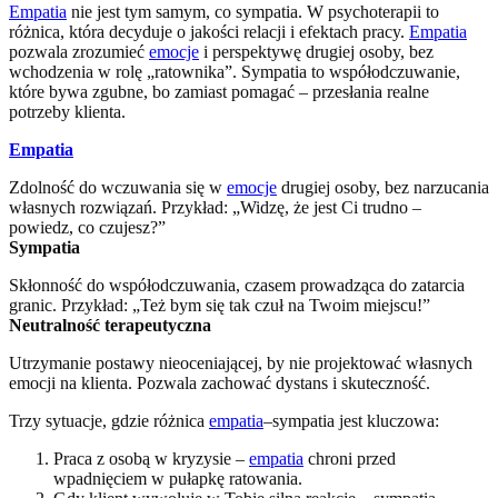
Empatia
nie jest tym samym, co sympatia. W psychoterapii to
różnica, która decyduje o jakości relacji i efektach pracy.
Empatia
pozwala zrozumieć
emocje
i perspektywę drugiej osoby, bez
wchodzenia w rolę „ratownika”. Sympatia to współodczuwanie,
które bywa zgubne, bo zamiast pomagać – przesłania realne
potrzeby klienta.
Empatia
Zdolność do wczuwania się w
emocje
drugiej osoby, bez narzucania
własnych rozwiązań. Przykład: „Widzę, że jest Ci trudno –
powiedz, co czujesz?”
Sympatia
Skłonność do współodczuwania, czasem prowadząca do zatarcia
granic. Przykład: „Też bym się tak czuł na Twoim miejscu!”
Neutralność terapeutyczna
Utrzymanie postawy nieoceniającej, by nie projektować własnych
emocji na klienta. Pozwala zachować dystans i skuteczność.
Trzy sytuacje, gdzie różnica
empatia
–sympatia jest kluczowa:
Praca z osobą w kryzysie –
empatia
chroni przed
wpadnięciem w pułapkę ratowania.