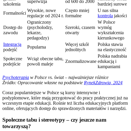
superwizja
od 600 do 2000
szkolenia
bardziej surowe
Wysokie, nowe
Często mniej
U nas silna
Formalności
regulacje od 2024 r.
formalne
kontrola
jakości
Ograniczony
W Polsce
Dostęp do
(psycholodzy,
Szeroki, czasem
wymóg
zawodu
lekarze,
otwarty
wykształcenia
pedagodzy)
kierunkowego
Integracja
Więcej szkół
Polska stawia
Popularna
podejść
jednolitych
na elastyczność
Polska nadrabia
Społeczne
Wciąż obecne tabu,
Znormalizowane
edukacją i
podejście
powoli maleje
kampaniami
Psychoterapia
w Polsce vs. świat – najważniejsze różnice
Źródło: Opracowanie własne na podstawie
RynekZdrowia, 2024
Coraz popularniejsze w Polsce są kursy intensywne i
podyplomowe, które mają przygotować do pracy praktycznej już na
wczesnym etapie edukacji. Rośnie też liczba edukacyjnych platform
online, oferujących dostęp do sprawdzonych materiałów i narzędzi.
Społeczne tabu i stereotypy – czy jeszcze nam
towarzyszą?