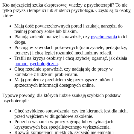
Kto najczęściej szuka ekspresowej wiedzy z psychoterapii? To nie
tylko przyszli terapeuci lub studenci psychologii. Często są to osoby,
które:
Mają dość powierzchownych porad i szukają narzędzi do
realnej pomocy sobie lub bliskim.
Planują zmienić branżę i sprawdzić, czy
psychoterapia
to ich
droga.
Pracują w zawodach pokrewnych (nauczyciele, pedagodzy,
trenerzy) i chcą lepiej rozumieć mechanizmy relacji.
Trafili na kryzys osobisty i chcą szybciej ogarnąć, jak działa
pomoc psychologiczna
.
Chcą rzetelnie sprawdzić, czy nadają się do pracy w
kontakcie z ludzkimi problemami.
Mają problem z przebiciem się przez gąszcz mitów i
sprzecznych informacji dostępnych online.
Typowe powody, dla których ludzie szukają szybkich podstaw
psychoterapii:
Chęć szybkiego sprawdzenia, czy ten kierunek jest dla nich,
przed wejściem w długofalowe szkolenie.
Potrzeba wsparcia w pracy z grupą lub w sytuacjach
kryzysowych bez specjalistycznego wykształcenia.
Rozwój kompetencji miękkich, szczególnie empatii i