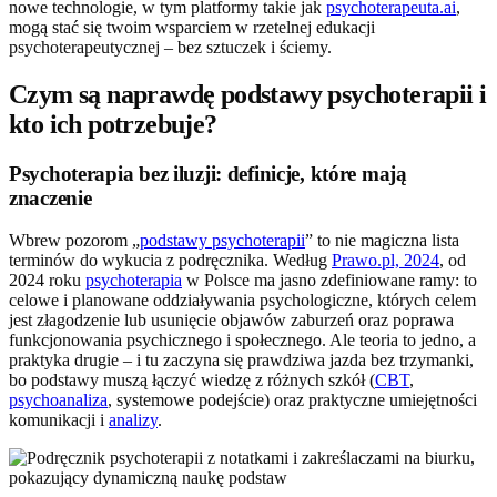
nowe technologie, w tym platformy takie jak
psychoterapeuta.ai
,
mogą stać się twoim wsparciem w rzetelnej edukacji
psychoterapeutycznej – bez sztuczek i ściemy.
Czym są naprawdę podstawy psychoterapii i
kto ich potrzebuje?
Psychoterapia bez iluzji: definicje, które mają
znaczenie
Wbrew pozorom „
podstawy psychoterapii
” to nie magiczna lista
terminów do wykucia z podręcznika. Według
Prawo.pl, 2024
, od
2024 roku
psychoterapia
w Polsce ma jasno zdefiniowane ramy: to
celowe i planowane oddziaływania psychologiczne, których celem
jest złagodzenie lub usunięcie objawów zaburzeń oraz poprawa
funkcjonowania psychicznego i społecznego. Ale teoria to jedno, a
praktyka drugie – i tu zaczyna się prawdziwa jazda bez trzymanki,
bo podstawy muszą łączyć wiedzę z różnych szkół (
CBT
,
psychoanaliza
, systemowe podejście) oraz praktyczne umiejętności
komunikacji i
analizy
.