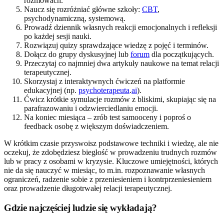
rozmowach.
Naucz się rozróżniać główne szkoły:
CBT
,
psychodynamiczną, systemową.
Prowadź dziennik własnych reakcji emocjonalnych i refleksji
po każdej sesji nauki.
Rozwiązuj quizy sprawdzające wiedzę z pojęć i terminów.
Dołącz do grupy dyskusyjnej lub
forum
dla początkujących.
Przeczytaj co najmniej dwa artykuły naukowe na temat relacji
terapeutycznej.
Skorzystaj z interaktywnych ćwiczeń na platformie
edukacyjnej (np.
psychoterapeuta
.
ai
).
Ćwicz krótkie symulacje rozmów z bliskimi, skupiając się na
parafrazowaniu i odzwierciedlaniu emocji.
Na koniec miesiąca – zrób test samooceny i poproś o
feedback osobę z większym doświadczeniem.
W krótkim czasie przyswoisz podstawowe techniki i wiedzę, ale nie
oczekuj, że zdobędziesz biegłość w prowadzeniu trudnych rozmów
lub w pracy z osobami w kryzysie. Kluczowe umiejętności, których
nie da się nauczyć w miesiąc, to m.in. rozpoznawanie własnych
ograniczeń, radzenie sobie z przeniesieniem i kontrprzeniesieniem
oraz prowadzenie długotrwałej relacji terapeutycznej.
Gdzie najczęściej ludzie się wykładają?