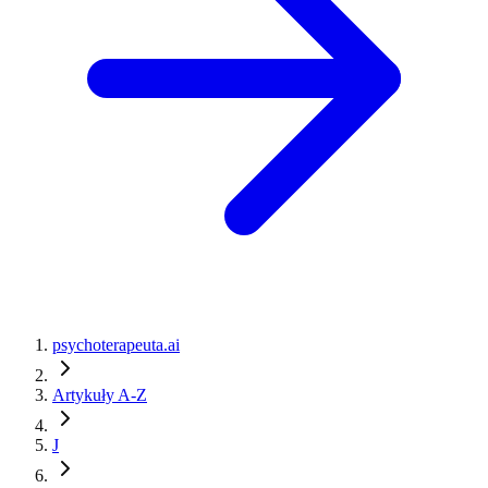
psychoterapeuta.ai
Artykuły A-Z
J