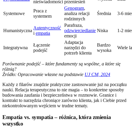
nieświadomości
przeniesień
Genogram
,
Praca z
Systemowe
analiza relacji
Średnia
3-6 mie
systemem
rodzinnych
Parafraza,
Autentyczność
Humanistyczna
odzwierciedlanie
Niska
1-2 mie
i
empatia
emocji
Adaptacja
Łączenie
Bardzo
Integratywna
narzędzi do
Wiele la
podejść
wysoka
potrzeb klienta
Porównanie podejść – które fundamenty są wspólne, a które się
różnią?
Źródło: Opracowanie własne na podstawie
UJ CM, 2024
Każdy z filarów znajdzie praktyczne zastosowanie już na początku
nauki. Relacja terapeutyczna to nie magia – to konkretne sposoby
budowania zaufania i bezpieczeństwa w rozmowie. Granice i
kontrakt to narzędzia chroniące zarówno klienta, jak i Ciebie przed
niekontrolowanym wejściem w trudne tematy.
Empatia vs. sympatia – różnica, która zmienia
wszystko