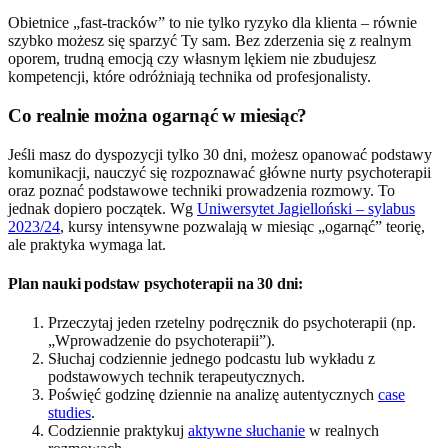
Obietnice „fast-tracków” to nie tylko ryzyko dla klienta – równie
szybko możesz się sparzyć Ty sam. Bez zderzenia się z realnym
oporem, trudną emocją czy własnym lękiem nie zbudujesz
kompetencji, które odróżniają technika od profesjonalisty.
Co realnie można ogarnąć w miesiąc?
Jeśli masz do dyspozycji tylko 30 dni, możesz opanować podstawy
komunikacji, nauczyć się rozpoznawać główne nurty psychoterapii
oraz poznać podstawowe techniki prowadzenia rozmowy. To
jednak dopiero początek. Wg
Uniwersytet Jagielloński – sylabus
2023/24
, kursy intensywne pozwalają w miesiąc „ogarnąć” teorię,
ale praktyka wymaga lat.
Plan nauki podstaw psychoterapii na 30 dni:
Przeczytaj jeden rzetelny podręcznik do psychoterapii (np.
„Wprowadzenie do psychoterapii”).
Słuchaj codziennie jednego podcastu lub wykładu z
podstawowych technik terapeutycznych.
Poświęć godzinę dziennie na analizę autentycznych
case
studies
.
Codziennie praktykuj
aktywne słuchanie
w realnych