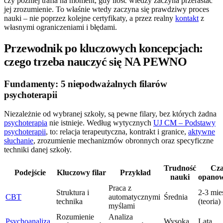
czy później trafia na moment, gdy ilość wiedzy zaczyna przerastać
jej zrozumienie. To właśnie wtedy zaczyna się prawdziwy proces
nauki – nie poprzez kolejne certyfikaty, a przez realny
kontakt
z
własnymi ograniczeniami i błędami.
Przewodnik po kluczowych koncepcjach:
czego trzeba nauczyć się NA PEWNO
Fundamenty: 5 niepodważalnych filarów
psychoterapii
Niezależnie od wybranej szkoły, są pewne filary, bez których żadna
psychoterapia
nie istnieje. Według wytycznych
UJ CM – Podstawy
psychoterapii
, to: relacja terapeutyczna, kontrakt i granice,
aktywne
słuchanie
, zrozumienie mechanizmów obronnych oraz specyficzne
techniki danej szkoły.
Trudność
Cza
Podejście
Kluczowy filar
Przykład
nauki
opanow
Praca z
Struktura i
2-3 mie
CBT
automatycznymi
Średnia
technika
(teoria)
myślami
Rozumienie
Analiza
Psychoanaliza
Wysoka
Lata