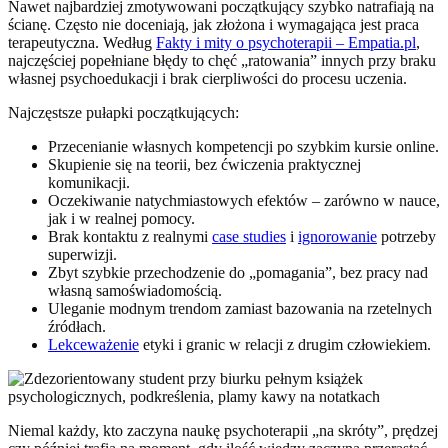
Nawet najbardziej zmotywowani początkujący szybko natrafiają na
ścianę. Często nie doceniają, jak złożona i wymagająca jest praca
terapeutyczna. Według
Fakty i mity o psychoterapii – Empatia.pl
,
najczęściej popełniane błędy to chęć „ratowania” innych przy braku
własnej psychoedukacji i brak cierpliwości do procesu uczenia.
Najczęstsze pułapki początkujących:
Przecenianie własnych kompetencji po szybkim kursie online.
Skupienie się na teorii, bez ćwiczenia praktycznej
komunikacji.
Oczekiwanie natychmiastowych efektów – zarówno w nauce,
jak i w realnej pomocy.
Brak kontaktu z realnymi
case studies
i
ignorowanie
potrzeby
superwizji.
Zbyt szybkie przechodzenie do „pomagania”, bez pracy nad
własną samoświadomością.
Uleganie modnym trendom zamiast bazowania na rzetelnych
źródłach.
Lekceważenie
etyki i granic w relacji z drugim człowiekiem.
Niemal każdy, kto zaczyna naukę psychoterapii „na skróty”, prędzej