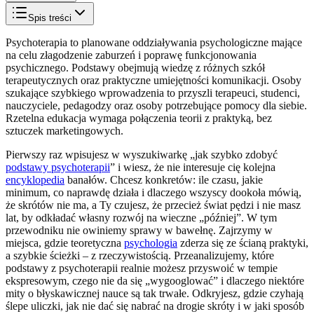
Spis treści
Psychoterapia to planowane oddziaływania psychologiczne mające
na celu złagodzenie zaburzeń i poprawę funkcjonowania
psychicznego. Podstawy obejmują wiedzę z różnych szkół
terapeutycznych oraz praktyczne umiejętności komunikacji. Osoby
szukające szybkiego wprowadzenia to przyszli terapeuci, studenci,
nauczyciele, pedagodzy oraz osoby potrzebujące pomocy dla siebie.
Rzetelna edukacja wymaga połączenia teorii z praktyką, bez
sztuczek marketingowych.
Pierwszy raz wpisujesz w wyszukiwarkę „jak szybko zdobyć
podstawy psychoterapii
” i wiesz, że nie interesuje cię kolejna
encyklopedia
banałów. Chcesz konkretów: ile czasu, jakie
minimum, co naprawdę działa i dlaczego wszyscy dookoła mówią,
że skrótów nie ma, a Ty czujesz, że przecież świat pędzi i nie masz
lat, by odkładać własny rozwój na wieczne „później”. W tym
przewodniku nie owiniemy sprawy w bawełnę. Zajrzymy w
miejsca, gdzie teoretyczna
psychologia
zderza się ze ścianą praktyki,
a szybkie ścieżki – z rzeczywistością. Przeanalizujemy, które
podstawy z psychoterapii realnie możesz przyswoić w tempie
ekspresowym, czego nie da się „wygooglować” i dlaczego niektóre
mity o błyskawicznej nauce są tak trwałe. Odkryjesz, gdzie czyhają
ślepe uliczki, jak nie dać się nabrać na drogie skróty i w jaki sposób