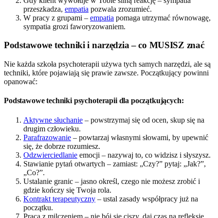
Gdy klient wywołuje w Tobie silną reakcję – sympatia
przeszkadza,
empatia
pozwala zrozumieć.
W pracy z grupami –
empatia
pomaga utrzymać równowagę,
sympatia grozi faworyzowaniem.
Podstawowe techniki i narzędzia – co MUSISZ znać
Nie każda szkoła psychoterapii używa tych samych narzędzi, ale są
techniki, które pojawiają się prawie zawsze. Początkujący powinni
opanować:
Podstawowe techniki psychoterapii dla początkujących:
Aktywne słuchanie
– powstrzymaj się od ocen, skup się na
drugim człowieku.
Parafrazowanie
– powtarzaj własnymi słowami, by upewnić
się, że dobrze rozumiesz.
Odzwierciedlanie
emocji – nazywaj to, co widzisz i słyszysz.
Stawianie pytań otwartych – zamiast: „Czy?” pytaj: „Jak?”,
„Co?”.
Ustalanie granic – jasno określ, czego nie możesz zrobić i
gdzie kończy się Twoja rola.
Kontrakt terapeutyczny
– ustal zasady współpracy już na
początku.
Praca z milczeniem – nie bój się ciszy, daj czas na refleksję.