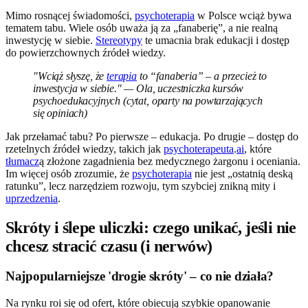
Mimo rosnącej świadomości,
psychoterapia
w Polsce wciąż bywa
tematem tabu. Wiele osób uważa ją za „fanaberię”, a nie realną
inwestycję w siebie.
Stereotypy
te umacnia brak edukacji i dostęp
do powierzchownych źródeł wiedzy.
"Wciąż słyszę, że
terapia
to “fanaberia” – a przecież to
inwestycja w siebie." — Ola, uczestniczka kursów
psychoedukacyjnych (cytat, oparty na powtarzających
się opiniach)
Jak przełamać tabu? Po pierwsze – edukacja. Po drugie – dostęp do
rzetelnych źródeł wiedzy, takich jak
psychoterapeuta
.
ai
, które
tłumacz
ą złożone zagadnienia bez medycznego żargonu i oceniania.
Im więcej osób zrozumie, że
psychoterapia
nie jest „ostatnią deską
ratunku”, lecz narzędziem rozwoju, tym szybciej znikną mity i
uprzedzenia
.
Skróty i ślepe uliczki: czego unikać, jeśli nie
chcesz stracić czasu (i nerwów)
Najpopularniejsze 'drogie skróty' – co nie działa?
Na rynku roi się od ofert, które obiecują szybkie opanowanie