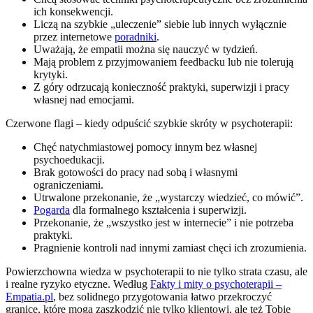
ich konsekwencji.
Liczą na szybkie „uleczenie” siebie lub innych wyłącznie
przez internetowe
poradniki
.
Uważają, że empatii można się nauczyć w tydzień.
Mają problem z przyjmowaniem feedbacku lub nie tolerują
krytyki.
Z góry odrzucają konieczność praktyki, superwizji i pracy
własnej nad emocjami.
Czerwone flagi – kiedy odpuścić szybkie skróty w psychoterapii:
Chęć natychmiastowej pomocy innym bez własnej
psychoedukacji.
Brak gotowości do pracy nad sobą i własnymi
ograniczeniami.
Utrwalone przekonanie, że „wystarczy wiedzieć, co mówić”.
Pogarda
dla formalnego kształcenia i superwizji.
Przekonanie, że „wszystko jest w internecie” i nie potrzeba
praktyki.
Pragnienie kontroli nad innymi zamiast chęci ich zrozumienia.
Powierzchowna wiedza w psychoterapii to nie tylko strata czasu, ale
i realne ryzyko etyczne. Według
Fakty i mity o psychoterapii –
Empatia.pl
, bez solidnego przygotowania łatwo przekroczyć
granice, które mogą zaszkodzić nie tylko klientowi, ale też Tobie