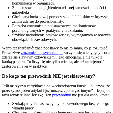
komunikacji w organizacji.
Zainteresowanie pogłębieniem własnej samoświadomości i
autorefleksji.
Chęć natychmiastowej pomocy sobie lub bliskim w kryzysie,
zanim uda się do profesjonalisty.
Potrzeba zrozumienia podstawowych mechanizmów
psychologicznych w praktycznym działaniu.
Szybkie nadrobienie braków wiedzy wymaganych w nowych
obowiązkach zawodowych.
Warto też rozróżnić: znać podstawy to nie to samo, co je rozumieć.
Prawdziwe
zrozumienie psychoterapii
zaczyna się wtedy, gdy teoria
zderza się z żywym człowiekiem i jego emocjami, a nie tylko z
kartką papieru. Tu liczy się nie tylko wiedza, ale też umiejętność
zastosowania jej w praktyce.
Do kogo ten przewodnik NIE jest skierowany?
Jeśli marzysz o certyfikacie po weekendowym kursie lub liczysz, że
przeczytasz jeden artykuł i już możesz „pomagać innym” – lepiej od
razu wybierz inną ścieżkę. Ten
przewodnik
nie jest dla osób, które:
Szukają natychmiastowego tytułu zawodowego bez realnego
wkładu pracy.
Chcą stosować techniki psychoterapeutyczne bez zrozumienia