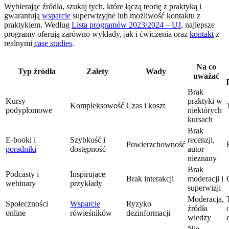
Wybierając źródła, szukaj tych, które łączą teorię z praktyką i
gwarantują
wsparcie
superwizyjne lub możliwość kontaktu z
praktykiem. Według
Lista programów 2023/2024 – UJ
, najlepsze
programy oferują zarówno wykłady, jak i ćwiczenia oraz
kontakt
z
realnymi
case studies
.
Na co
Typ źródła
Zalety
Wady
uważać
Brak
Kursy
praktyki w
Kompleksowość
Czas i koszt
podyplomowe
niektórych
kursach
Brak
E-booki i
Szybkość i
recenzji,
Powierzchowność
poradniki
dostępność
autor
nieznany
Brak
Podcasty i
Inspirujące
Brak interakcji
moderacji i
webinary
przykłady
superwizji
Moderacja,
Społeczności
Wsparcie
Ryzyko
źródła
online
rówieśników
dezinformacji
wiedzy
Nie