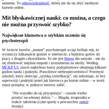
samemu. To
odpowiedzialność
, której nie da się zbyć modnym
kursem online.
Mit błyskawicznej nauki: co można, a czego
nie można przyswoić szybko?
Największe kłamstwa o szybkim uczeniu się
psychoterapii
W świecie kursów „instant” psychoterapii wciąż króluje mit, że
wystarczy kilkanaście godzin w internecie, a będziesz gotów do
pracy z drugim człowiekiem. To nie jest
fitness
dla umysłu – nie da
się zbudować mięśnia empatii i zrozumienia na skróty. Według
MCKP UJ
, nawet najkrótsze kursy podyplomowe obejmują kilkaset
godzin nauki i praktyki. Prawdziwe niebezpieczeństwo? Przemysł
szkoleń, który obiecuje „szybką certyfikację”, nie informuje, że bez
superwizji i praktyki jesteś jak kierowca po kursie online – w teorii
znasz przepisy, w praktyce możesz zabić.
"Nie wszystko da się przyspieszyć – czasem trzeba
przeżyć na własnej skórze." — Magda, terapeutka w
trakcie szkolenia (cytat oparty o powszechne
opinie
branży)