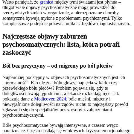
Warto pamiętać, że
granica
między tymi światami jest płynna –
długotrwałe objawy psychosomatyczne mogą prowadzić do
rzeczywistych zmian w organizmie, a nierozpoznane choroby
somatyczne bywają mylone z problemami psychicznymi. Tylko
kompleksowe podejście pozwala uniknąć błędów diagnostycznych.
Najczęstsze objawy zaburzeń
psychosomatycznych: lista, która potrafi
zaskoczyć
Ból bez przyczyny – od migreny po ból pleców
Najbardziej podstępny w objawach psychosomatycznych jest ich
„normalność”. Kto nie zna bólu głowy, napięcia w karku czy
przewlekłego bólu pleców? Problem pojawia się, gdy te
dolegliwości trwają tygodniami, a lekarze rozkładają ręce. Jak
pokazują dane z
Medicover, 2024
, bóle mięśni, migreny i
niewyjaśnione dolegliwości narządów ruchu to najczęstszy powód
zgłaszania się do specjalistów przez osoby z zaburzeniami
psychosomatycznymi.
Bóle psychosomatyczne bywają intensywne, a czasem wręcz
paraliżujące. Często nasilają się w okresach kryzysu emocjonalnego