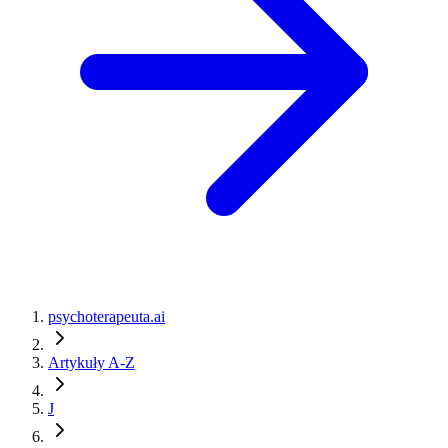
psychoterapeuta.ai
Artykuły A-Z
J