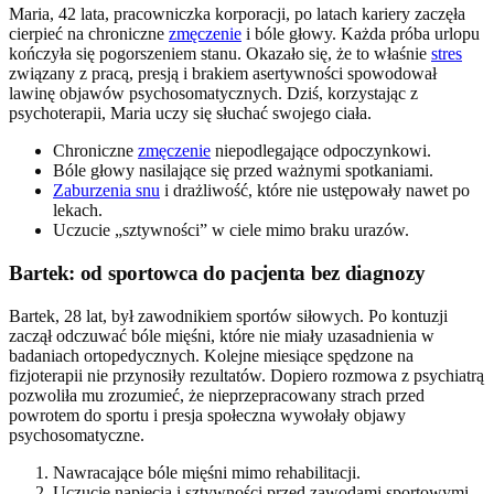
Maria, 42 lata, pracowniczka korporacji, po latach kariery zaczęła
cierpieć na chroniczne
zmęczenie
i bóle głowy. Każda próba urlopu
kończyła się pogorszeniem stanu. Okazało się, że to właśnie
stres
związany z pracą, presją i brakiem asertywności spowodował
lawinę objawów psychosomatycznych. Dziś, korzystając z
psychoterapii, Maria uczy się słuchać swojego ciała.
Chroniczne
zmęczenie
niepodlegające odpoczynkowi.
Bóle głowy nasilające się przed ważnymi spotkaniami.
Zaburzenia snu
i drażliwość, które nie ustępowały nawet po
lekach.
Uczucie „sztywności” w ciele mimo braku urazów.
Bartek: od sportowca do pacjenta bez diagnozy
Bartek, 28 lat, był zawodnikiem sportów siłowych. Po kontuzji
zaczął odczuwać bóle mięśni, które nie miały uzasadnienia w
badaniach ortopedycznych. Kolejne miesiące spędzone na
fizjoterapii nie przynosiły rezultatów. Dopiero rozmowa z psychiatrą
pozwoliła mu zrozumieć, że nieprzepracowany strach przed
powrotem do sportu i presja społeczna wywołały objawy
psychosomatyczne.
Nawracające bóle mięśni mimo rehabilitacji.
Uczucie napięcia i sztywności przed zawodami sportowymi.