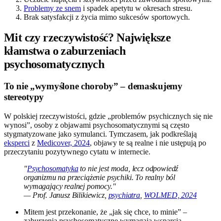
Problemy ze snem
i spadek apetytu w okresach stresu.
Brak satysfakcji z życia mimo sukcesów sportowych.
Mit czy rzeczywistość? Największe
kłamstwa o zaburzeniach
psychosomatycznych
To nie „wymyślone choroby” – demaskujemy
stereotypy
W polskiej rzeczywistości, gdzie „problemów psychicznych się nie
wynosi”, osoby z objawami psychosomatycznymi są często
stygmatyzowane jako symulanci. Tymczasem, jak podkreślają
eksperci
z
Medicover, 2024
, objawy te są realne i nie ustępują po
przeczytaniu pozytywnego cytatu w internecie.
"
Psychosomatyka
to nie jest moda, lecz odpowiedź
organizmu na przeciążenie psychiki. To realny ból
wymagający realnej pomocy."
— Prof. Janusz Bilikiewicz,
psychiatra
,
WOLMED, 2024
Mitem jest przekonanie, że „jak się chce, to minie” –
zaburzenia psychosomatyczne wymagają wsparcia