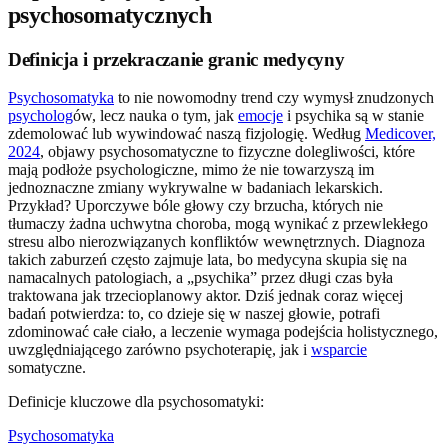
psychosomatycznych
Definicja i przekraczanie granic medycyny
Psychosomatyka
to nie nowomodny trend czy wymysł znudzonych
psycholog
ów, lecz nauka o tym, jak
emocje
i psychika są w stanie
zdemolować lub wywindować naszą fizjologię. Według
Medicover,
2024
, objawy psychosomatyczne to fizyczne dolegliwości, które
mają podłoże psychologiczne, mimo że nie towarzyszą im
jednoznaczne zmiany wykrywalne w badaniach lekarskich.
Przykład? Uporczywe bóle głowy czy brzucha, których nie
tłumaczy żadna uchwytna choroba, mogą wynikać z przewlekłego
stresu albo nierozwiązanych konfliktów wewnętrznych. Diagnoza
takich zaburzeń często zajmuje lata, bo medycyna skupia się na
namacalnych patologiach, a „psychika” przez długi czas była
traktowana jak trzecioplanowy aktor. Dziś jednak coraz więcej
badań potwierdza: to, co dzieje się w naszej głowie, potrafi
zdominować całe ciało, a leczenie wymaga podejścia holistycznego,
uwzględniającego zarówno psychoterapię, jak i
wsparcie
somatyczne.
Definicje kluczowe dla psychosomatyki:
Psychosomatyka