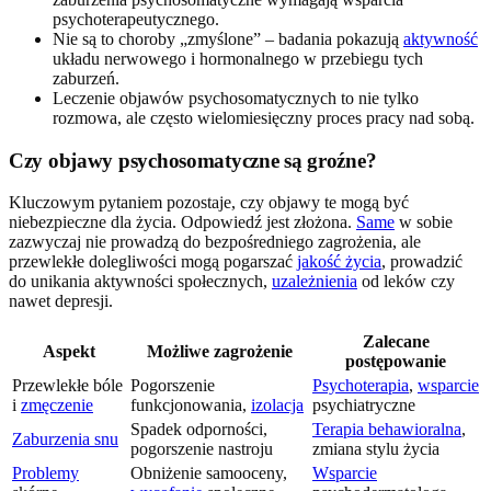
psychoterapeutycznego.
Nie są to choroby „zmyślone” – badania pokazują
aktywność
układu nerwowego i hormonalnego w przebiegu tych
zaburzeń.
Leczenie objawów psychosomatycznych to nie tylko
rozmowa, ale często wielomiesięczny proces pracy nad sobą.
Czy objawy psychosomatyczne są groźne?
Kluczowym pytaniem pozostaje, czy objawy te mogą być
niebezpieczne dla życia. Odpowiedź jest złożona.
Same
w sobie
zazwyczaj nie prowadzą do bezpośredniego zagrożenia, ale
przewlekłe dolegliwości mogą pogarszać
jakość życia
, prowadzić
do unikania aktywności społecznych,
uzależnienia
od leków czy
nawet depresji.
Zalecane
Aspekt
Możliwe zagrożenie
postępowanie
Przewlekłe bóle
Pogorszenie
Psychoterapia
,
wsparcie
i
zmęczenie
funkcjonowania,
izolacja
psychiatryczne
Spadek odporności,
Terapia behawioralna
,
Zaburzenia snu
pogorszenie nastroju
zmiana stylu życia
Problemy
Obniżenie samooceny,
Wsparcie