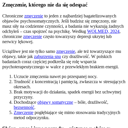
Zmęczenie, którego nie da się odespać
Chroniczne
zmęczenie
to jeden z najbardziej bagatelizowanych
objawów psychosomatycznych. Jeśli budzisz się zmęczony, nie
masz siły na codzienne czynności, a badania nie wykazują żadnych
odchyleń – czas spojrzeć na psychikę. Według
WOLMED, 2024
,
chroniczne
zmęczenie
często towarzyszy depresji ukrytej lub
nerwicy lękowej.
Uciążliwe jest nie tylko samo
zmęczenie
, ale też towarzyszące mu
objawy, takie jak
zaburzenia snu
czy drażliwość. W polskich
badaniach coraz częściej podkreśla się rolę wsparcia
psychoterapeutycznego w walce z przewlekłym brakiem energii.
Uczucie zmęczenia nawet po przespanej nocy.
Trudność z koncentracją i pamięcią, zwłaszcza w stresujących
okresach.
Brak motywacji do działania, spadek energii bez uchwytnej
przyczyny.
Dochodzące
objawy somatyczne
– bóle, drażliwość,
bezsenność
.
Zmęczenie
pogłębiające się mimo stosowania tradycyjnych
metod odpoczynku.