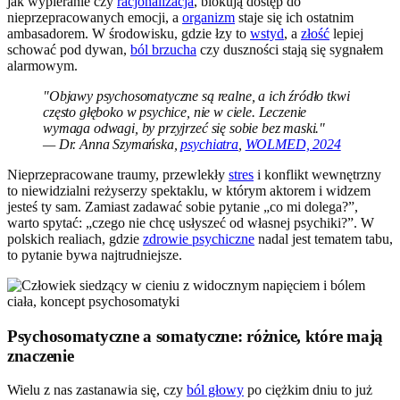
jak wypieranie czy
racjonalizacja
, blokują dostęp do
nieprzepracowanych emocji, a
organizm
staje się ich ostatnim
ambasadorem. W środowisku, gdzie łzy to
wstyd
, a
złość
lepiej
schować pod dywan,
ból brzucha
czy duszności stają się sygnałem
alarmowym.
"Objawy psychosomatyczne są realne, a ich źródło tkwi
często głęboko w psychice, nie w ciele. Leczenie
wymaga odwagi, by przyjrzeć się sobie bez maski."
— Dr. Anna Szymańska,
psychiatra
,
WOLMED, 2024
Nieprzepracowane traumy, przewlekły
stres
i konflikt wewnętrzny
to niewidzialni reżyserzy spektaklu, w którym aktorem i widzem
jesteś ty sam. Zamiast zadawać sobie pytanie „co mi dolega?”,
warto spytać: „czego nie chcę usłyszeć od własnej psychiki?”. W
polskich realiach, gdzie
zdrowie psychiczne
nadal jest tematem tabu,
to pytanie bywa najtrudniejsze.
Psychosomatyczne a somatyczne: różnice, które mają
znaczenie
Wielu z nas zastanawia się, czy
ból głowy
po ciężkim dniu to już