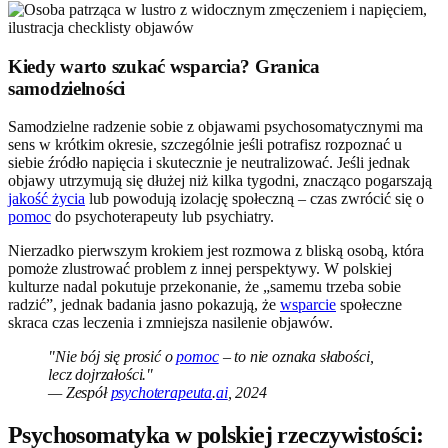
Kiedy warto szukać wsparcia? Granica
samodzielności
Samodzielne radzenie sobie z objawami psychosomatycznymi ma
sens w krótkim okresie, szczególnie jeśli potrafisz rozpoznać u
siebie źródło napięcia i skutecznie je neutralizować. Jeśli jednak
objawy utrzymują się dłużej niż kilka tygodni, znacząco pogarszają
jakość życia
lub powodują izolację społeczną – czas zwrócić się o
pomoc
do psychoterapeuty lub psychiatry.
Nierzadko pierwszym krokiem jest rozmowa z bliską osobą, która
pomoże zlustrować problem z innej perspektywy. W polskiej
kulturze nadal pokutuje przekonanie, że „samemu trzeba sobie
radzić”, jednak badania jasno pokazują, że
wsparcie
społeczne
skraca czas leczenia i zmniejsza nasilenie objawów.
"Nie bój się prosić o
pomoc
– to nie oznaka słabości,
lecz dojrzałości."
— Zespół
psychoterapeuta
.
ai
, 2024
Psychosomatyka w polskiej rzeczywistości: