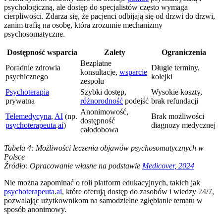
psychologiczną, ale dostęp do specjalistów często wymaga
cierpliwości. Zdarza się, że pacjenci odbijają się od drzwi do drzwi,
zanim trafią na osobę, która zrozumie mechanizmy
psychosomatyczne.
Dostępność wsparcia
Zalety
Ograniczenia
Bezpłatne
Poradnie zdrowia
Długie terminy,
konsultacje,
wsparcie
psychicznego
kolejki
zespołu
Psychoterapia
Szybki dostęp,
Wysokie koszty,
prywatna
różnorodność
podejść
brak refundacji
Anonimowość,
Telemedycyna
,
AI
(np.
Brak możliwości
dostępność
psychoterapeuta
.
ai
)
diagnozy medycznej
całodobowa
Tabela 4: Możliwości leczenia objawów psychosomatycznych w
Polsce
Źródło: Opracowanie własne na podstawie
Medicover, 2024
Nie można zapominać o roli platform edukacyjnych, takich jak
psychoterapeuta
.
ai
, które oferują dostęp do zasobów i wiedzy 24/7,
pozwalając użytkownikom na samodzielne zgłębianie tematu w
sposób anonimowy.