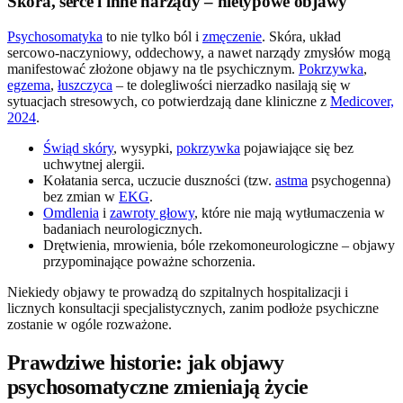
Skóra, serce i inne narządy – nietypowe objawy
Psychosomatyka
to nie tylko ból i
zmęczenie
. Skóra, układ
sercowo-naczyniowy, oddechowy, a nawet narządy zmysłów mogą
manifestować złożone objawy na tle psychicznym.
Pokrzywka
,
egzema
,
łuszczyca
– te dolegliwości nierzadko nasilają się w
sytuacjach stresowych, co potwierdzają dane kliniczne z
Medicover,
2024
.
Świąd skóry
, wysypki,
pokrzywka
pojawiające się bez
uchwytnej alergii.
Kołatania serca, uczucie duszności (tzw.
astma
psychogenna)
bez zmian w
EKG
.
Omdlenia
i
zawroty głowy
, które nie mają wytłumaczenia w
badaniach neurologicznych.
Drętwienia, mrowienia, bóle rzekomoneurologiczne – objawy
przypominające poważne schorzenia.
Niekiedy objawy te prowadzą do szpitalnych hospitalizacji i
licznych konsultacji specjalistycznych, zanim podłoże psychiczne
zostanie w ogóle rozważone.
Prawdziwe historie: jak objawy
psychosomatyczne zmieniają życie