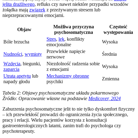
jelita drażliwego
, refluks czy nawet niektóre przypadki wrzodów
żołądka mają
związek
z przeżywanym stresem lub
nieprzepracowanymi emocjami.
Możliwa przyczyna
Częstość
Objaw
psychosomatyczna
występowania
Stres
,
lęk
, konflikty
Bóle brzucha
Wysoka
emocjonalne
Przewlekłe napięcie
Nudności
,
wymioty
Średnia
nerwowe
Wzdęcia
, biegunki,
Niezdolność radzenia sobie
Wysoka
zaparcia
z emocjami
Utrata apetytu
lub
Mechanizmy obronne
Zmienna
napady głodu
psychiki
Tabela 2: Objawy psychosomatyczne układu pokarmowego
Źródło: Opracowanie własne na podstawie
Medicover, 2024
Zaburzenia psychosomatyczne jelit to nie tylko dyskomfort fizyczny
– ich przewlekłość prowadzi do ograniczenia życia społecznego,
pracy i relacji. Wielu pacjentów korzysta z konsultacji
gastroenterologicznych latami, zanim trafi do psychologa czy
psychoterapeuty.