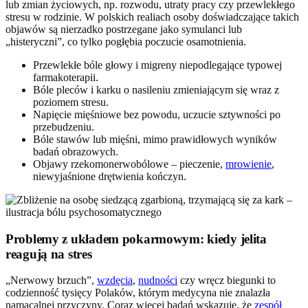
lub zmian życiowych, np. rozwodu, utraty pracy czy przewlekłego
stresu w rodzinie. W polskich realiach osoby doświadczające takich
objawów są nierzadko postrzegane jako symulanci lub
„histeryczni”, co tylko pogłębia poczucie osamotnienia.
Przewlekłe bóle głowy i migreny niepodlegające typowej
farmakoterapii.
Bóle pleców i karku o nasileniu zmieniającym się wraz z
poziomem stresu.
Napięcie mięśniowe bez powodu, uczucie sztywności po
przebudzeniu.
Bóle stawów lub mięśni, mimo prawidłowych wyników
badań obrazowych.
Objawy rzekomonerwobólowe – pieczenie,
mrowienie
,
niewyjaśnione drętwienia kończyn.
Problemy z układem pokarmowym: kiedy jelita
reagują na stres
„Nerwowy brzuch”,
wzdęcia
,
nudności
czy wręcz biegunki to
codzienność tysięcy Polaków, którym medycyna nie znalazła
namacalnej przyczyny. Coraz więcej badań wskazuje, że
zespół