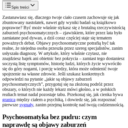
Spis treści
Zastanawiasz się, dlaczego twoje ciało czasem zachowuje się jak
zbuntowany nastolatek, nawet gdy wyniki badań są książkowo
poprawne? Być może właśnie stykasz się z brutalną rzeczywistością
zaburzeń psychosomatycznych – zjawiskiem, które przez lata było
zamiatane pod dywan, a dziś coraz częściej staje się tematem
poważnych debat. Objawy psychosomatyczne potrafią być tak
realne, że niejedna osoba przeszła przez szereg specjalistów, zanim
usłyszała diagnozę. W artykule, który właśnie czytasz, nie
znajdziesz bajek ani obietnic bez pokrycia – zamiast tego dostaniesz
soczystą listę symptomów, historię ludzi, których życie wywróciło
się do góry nogami, i porcję wiedzy, która może odmienić twoje
spojrzenie na własne zdrowie. Jeśli szukasz konkretnych
odpowiedzi na pytanie „jakie są objawy zaburzeń
psychosomatycznych”, przygotuj się na złożoną podróż przez
obszary, o których nie każdy lekarz mówi głośno, a w polskich
realiach temat nadal pozostaje tabu. Przekonaj się, jak cienka bywa
granica
między ciałem a psychiką, i dowiedz się, jak rozpoznać
pierwsze
sygnały
, zanim przejmą kontrolę nad twoją codziennością.
Psychosomatyka bez pudru: czym
naprawdę są objawy zaburzeń