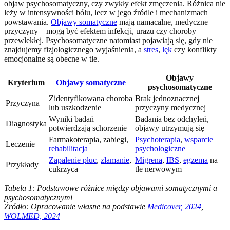
objaw psychosomatyczny, czy zwykły efekt zmęczenia. Różnica nie
leży w intensywności bólu, lecz w jego źródle i mechanizmach
powstawania.
Objawy somatyczne
mają namacalne, medyczne
przyczyny – mogą być efektem infekcji, urazu czy choroby
przewlekłej. Psychosomatyczne natomiast pojawiają się, gdy nie
znajdujemy fizjologicznego wyjaśnienia, a
stres
,
lęk
czy konflikty
emocjonalne są obecne w tle.
Objawy
Kryterium
Objawy somatyczne
psychosomatyczne
Zidentyfikowana choroba
Brak jednoznacznej
Przyczyna
lub uszkodzenie
przyczyny medycznej
Wyniki badań
Badania bez odchyleń,
Diagnostyka
potwierdzają schorzenie
objawy utrzymują się
Farmakoterapia, zabiegi,
Psychoterapia
,
wsparcie
Leczenie
rehabilitacja
psychologiczne
Zapalenie płuc
,
złamanie
,
Migrena
,
IBS
,
egzema
na
Przykłady
cukrzyca
tle nerwowym
Tabela 1: Podstawowe różnice między objawami somatycznymi a
psychosomatycznymi
Źródło: Opracowanie własne na podstawie
Medicover, 2024
,
WOLMED, 2024