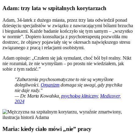
Adam: trzy lata w szpitalnych korytarzach
Adam, 34-latek z dużego miasta, przez trzy lata odwiedził ponad
dziesięciu specjalistów w związku z nawracającymi bólami brzucha
i biegunkami. Każde badanie kończyło się tym samym – „wszystko
w normie”. Dopiero konsultacja z psychoterapeutą pozwoliła mu
dostrzec, że objawy pojawiały się w okresach największego stresu
związanego z pracą i relacjami osobistymi.
Adam opisuje: „Czułem się jak symulant, choć ból był realny. Nikt
nie rozumiał, że nie wymyślam – po prostu nie wiedziałem, jak
sobie z tym radzić.”
"Zaburzenia psychosomatyczne to nie są wymyślone
dolegliwości.
Organizm
domaga się uwagi, gdy psychika
nie daje rady."
— Dr. Marta Kowalska,
psycholog kliniczny
,
Medicover,
2024
Maria: kiedy ciało mówi „nie” pracy