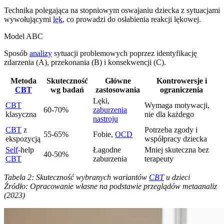
Technika polegająca na stopniowym oswajaniu dziecka z sytuacjami
wywołującymi
lęk
, co prowadzi do osłabienia reakcji lękowej.
Model ABC
Sposób
analizy
sytuacji problemowych poprzez identyfikację
zdarzenia (A), przekonania (B) i konsekwencji (C).
Metoda
Skuteczność
Główne
Kontrowersje i
CBT
wg badań
zastosowania
ograniczenia
Lęki,
CBT
Wymaga motywacji,
60-70%
zaburzenia
klasyczna
nie dla każdego
nastroju
CBT
z
Potrzeba zgody i
55-65%
Fobie,
OCD
ekspozycją
współpracy dziecka
Self
-help
Łagodne
Mniej skuteczna bez
40-50%
CBT
zaburzenia
terapeuty
Tabela 2: Skuteczność wybranych wariantów
CBT
u dzieci
Źródło: Opracowanie własne na podstawie przeglądów metaanaliz
(2023)