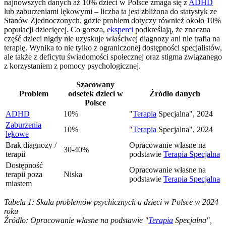
najnowszych danych aż 10% dzieci w Polsce zmaga się z
ADHD
lub zaburzeniami lękowymi – liczba ta jest zbliżona do statystyk ze
Stanów Zjednoczonych, gdzie problem dotyczy również około 10%
populacji dziecięcej. Co gorsza,
eksperci
podkreślają, że znaczna
część dzieci nigdy nie uzyskuje właściwej diagnozy ani nie trafia na
terapię. Wynika to nie tylko z ograniczonej dostępności specjalistów,
ale także z deficytu świadomości społecznej oraz stigma związanego
z korzystaniem z pomocy psychologicznej.
Szacowany
Problem
odsetek dzieci w
Źródło danych
Polsce
ADHD
10%
"
Terapia
Specjalna", 2024
Zaburzenia
10%
"
Terapia
Specjalna", 2024
lękowe
Brak diagnozy /
Opracowanie własne na
30-40%
terapii
podstawie
Terapia Specjalna
Dostępność
Opracowanie własne na
terapii poza
Niska
podstawie
Terapia Specjalna
miastem
Tabela 1: Skala problemów psychicznych u dzieci w Polsce w 2024
roku
Źródło: Opracowanie własne na podstawie "
Terapia
Specjalna",