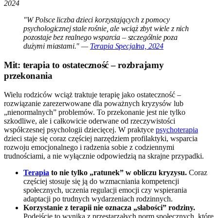
2024
"W Polsce liczba dzieci korzystających z pomocy
psychologicznej stale rośnie, ale wciąż zbyt wiele z nich
pozostaje bez realnego wsparcia – szczególnie poza
dużymi miastami." —
Terapia Specjalna, 2024
Mit: terapia to ostateczność – rozbrajamy
przekonania
Wielu rodziców wciąż traktuje terapię jako ostateczność –
rozwiązanie zarezerwowane dla poważnych kryzysów lub
„nienormalnych” problemów. To przekonanie jest nie tylko
szkodliwe, ale i całkowicie oderwane od rzeczywistości
współczesnej psychologii dziecięcej. W praktyce
psychoterapia
dzieci staje się coraz częściej narzędziem profilaktyki, wsparcia
rozwoju emocjonalnego i radzenia sobie z codziennymi
trudnościami, a nie wyłącznie odpowiedzią na skrajne przypadki.
Terapia
to nie tylko „ratunek” w obliczu kryzysu.
Coraz
częściej stosuje się ją do wzmacniania kompetencji
społecznych, uczenia regulacji emocji czy wspierania
adaptacji po trudnych wydarzeniach rodzinnych.
Korzystanie z terapii nie oznacza „słabości” rodziny.
Podejście to wynika z przestarzałych norm społecznych, które