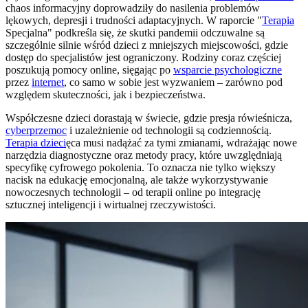
chaos informacyjny doprowadziły do nasilenia problemów
lękowych, depresji i trudności adaptacyjnych. W raporcie "
Terapia
Specjalna" podkreśla się, że skutki pandemii odczuwalne są
szczególnie silnie wśród dzieci z mniejszych miejscowości, gdzie
dostęp do specjalistów jest ograniczony. Rodziny coraz częściej
poszukują pomocy online, sięgając po
wsparcie psychologiczne
przez
internet
, co samo w sobie jest wyzwaniem – zarówno pod
względem skuteczności, jak i bezpieczeństwa.
Współczesne dzieci dorastają w świecie, gdzie presja rówieśnicza,
cyberprzemoc
i uzależnienie od technologii są codziennością.
Terapia dzieci
ęca musi nadążać za tymi zmianami, wdrażając nowe
narzędzia diagnostyczne oraz metody pracy, które uwzględniają
specyfikę cyfrowego pokolenia. To oznacza nie tylko większy
nacisk na edukację emocjonalną, ale także wykorzystywanie
nowoczesnych technologii – od terapii online po integrację
sztucznej inteligencji i wirtualnej rzeczywistości.