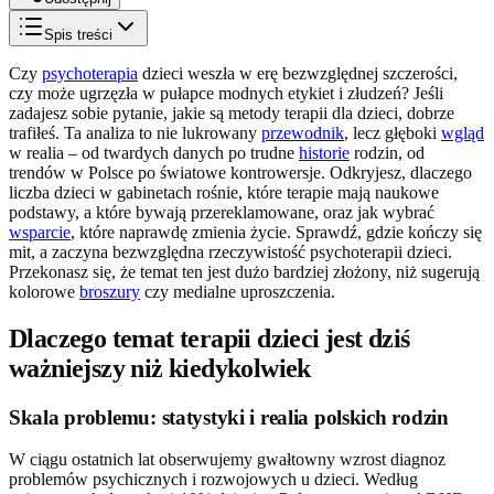
Spis treści
Czy
psychoterapia
dzieci weszła w erę bezwzględnej szczerości,
czy może ugrzęzła w pułapce modnych etykiet i złudzeń? Jeśli
zadajesz sobie pytanie, jakie są metody terapii dla dzieci, dobrze
trafiłeś. Ta analiza to nie lukrowany
przewodnik
, lecz głęboki
wgląd
w realia – od twardych danych po trudne
historie
rodzin, od
trendów w Polsce po światowe kontrowersje. Odkryjesz, dlaczego
liczba dzieci w gabinetach rośnie, które terapie mają naukowe
podstawy, a które bywają przereklamowane, oraz jak wybrać
wsparcie
, które naprawdę zmienia życie. Sprawdź, gdzie kończy się
mit, a zaczyna bezwzględna rzeczywistość psychoterapii dzieci.
Przekonasz się, że temat ten jest dużo bardziej złożony, niż sugerują
kolorowe
broszury
czy medialne uproszczenia.
Dlaczego temat terapii dzieci jest dziś
ważniejszy niż kiedykolwiek
Skala problemu: statystyki i realia polskich rodzin
W ciągu ostatnich lat obserwujemy gwałtowny wzrost diagnoz
problemów psychicznych i rozwojowych u dzieci. Według