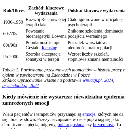
Zachód: kluczowe
Rok/Okres
Polska: kluczowe wydarzenia
wydarzenia
Rozwój Reichowskiej
Ciało ignorowane w oficjalnej
1930-1950
terapii ciała
psychoterapii
Powstanie
Znikome szkolenia, dominacja
60s/70s
bioenergetyki Lowena
podejścia werbalnego
Popularność terapii
Początek warsztatów,
80s/90s
Gestalt i
focusing
nieufność, brak regulacji
Szeroka akceptacja
Wzrost liczby szkoleń,
Po 2000
somatyki w terapii
stopniowa zmiana mentalności
Tabela 1: Porównanie przełomowych momentów w historii pracy z
ciałem w psychoterapii na Zachodzie i w Polsce
Źródło: Opracowanie własne na podstawie
wrelacji.pl, 2024
,
psycheland.pl, 2024
Kiedy mówienie nie wystarcza: niewidzialna epidemia
zamrożonych emocji
Wielu pacjentów i terapeutów przyznaje: są
emocje
, których nie da
się ubrać w słowa. Przeżycia zapisane w ciele pojawiają się jako
chroniczne napięcia, migreny,
ból kręgosłupa
czy
bezsenność
. To