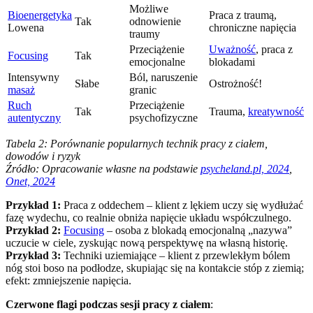
Możliwe
Bioenergetyka
Praca z traumą,
Tak
odnowienie
Lowena
chroniczne napięcia
traumy
Przeciążenie
Uważność
, praca z
Focusing
Tak
emocjonalne
blokadami
Intensywny
Ból, naruszenie
Słabe
Ostrożność!
masaż
granic
Ruch
Przeciążenie
Tak
Trauma,
kreatywność
autentyczny
psychofizyczne
Tabela 2: Porównanie popularnych technik pracy z ciałem,
dowodów i ryzyk
Źródło: Opracowanie własne na podstawie
psycheland.pl, 2024
,
Onet, 2024
Przykład 1:
Praca z oddechem – klient z lękiem uczy się wydłużać
fazę wydechu, co realnie obniża napięcie układu współczulnego.
Przykład 2:
Focusing
– osoba z blokadą emocjonalną „nazywa”
uczucie w ciele, zyskując nową perspektywę na własną historię.
Przykład 3:
Techniki uziemiające – klient z przewlekłym bólem
nóg stoi boso na podłodze, skupiając się na kontakcie stóp z ziemią;
efekt: zmniejszenie napięcia.
Czerwone flagi podczas sesji pracy z ciałem
: