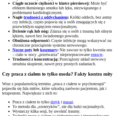
Ciągłe uczucie ciężkości w klatce piersiowej:
Może być
efektem tłumionego smutku lub lęku, niezwiązanego z
problemami kardiologicznymi.
Nagłe
trudności z oddychaniem
:
Krótki oddech, bez astmy
czy infekcji, często pojawia się u osób zmagających się z
przewlekłym napięciem emocjonalnym.
Drżenie rąk lub nóg:
Zdarza się u osób z traumą lub silnym
lękiem, nawet bez świadomego powodu.
Obniżona odporność:
Częste infekcje mogą wskazywać na
chroniczne przeciążenie systemu nerwowego.
Nocne poty
lub
koszmary
:
Nie zawsze to tylko kwestia snu
– ciało w nocy „przetwarza” nieprzepracowane
emocje
.
Trudności z koncentracją:
Przeciążony układ nerwowy
utrudnia skupienie, nawet przy prostych zadaniach.
Czy praca z ciałem to tylko moda? Fakty kontra mity
Wraz z popularnością terminu „praca z ciałem w psychoterapii”
pojawiła się fala mitów, które szkodzą zarówno pacjentom, jak i
terapeutom. Największe z nich to:
Praca z ciałem to tylko
dotyk
i
masaż
.
To metoda dla „ezoteryków”, nie dla ludzi racjonalnych.
Wystarczy kilka sesji, by uwolnić traumy.
Techniki pracy z ciałem są niebezpieczne i nieuregulowane.