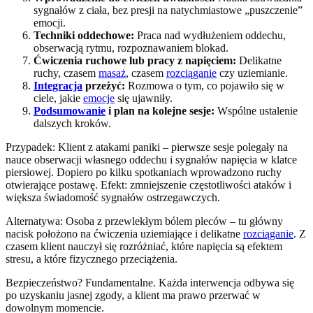
sygnałów z ciała, bez presji na natychmiastowe „puszczenie”
emocji.
Techniki oddechowe:
Praca nad wydłużeniem oddechu,
obserwacją rytmu, rozpoznawaniem blokad.
Ćwiczenia ruchowe lub pracy z napięciem:
Delikatne
ruchy, czasem
masaż
, czasem
rozciąganie
czy uziemianie.
Integracja
przeżyć:
Rozmowa o tym, co pojawiło się w
ciele, jakie
emocje
się ujawniły.
Podsumowanie
i plan na kolejne sesje:
Wspólne ustalenie
dalszych kroków.
Przypadek: Klient z atakami paniki – pierwsze sesje polegały na
nauce obserwacji własnego oddechu i sygnałów napięcia w klatce
piersiowej. Dopiero po kilku spotkaniach wprowadzono ruchy
otwierające postawę. Efekt: zmniejszenie częstotliwości ataków i
większa świadomość sygnałów ostrzegawczych.
Alternatywa: Osoba z przewlekłym bólem pleców – tu główny
nacisk położono na ćwiczenia uziemiające i delikatne
rozciąganie
. Z
czasem klient nauczył się rozróżniać, które napięcia są efektem
stresu, a które fizycznego przeciążenia.
Bezpieczeństwo? Fundamentalne. Każda interwencja odbywa się
po uzyskaniu jasnej zgody, a klient ma prawo przerwać w
dowolnym momencie.