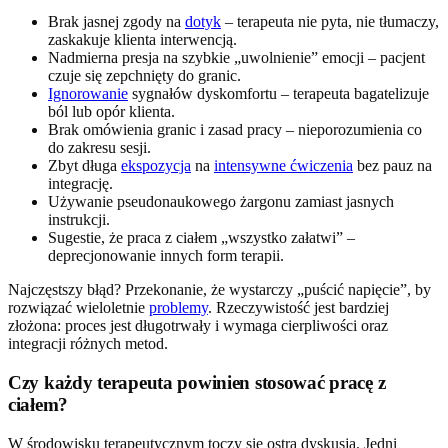
Brak jasnej zgody na
dotyk
– terapeuta nie pyta, nie tłumaczy,
zaskakuje klienta interwencją.
Nadmierna presja na szybkie „uwolnienie” emocji – pacjent
czuje się zepchnięty do granic.
Ignorowanie
sygnałów dyskomfortu – terapeuta bagatelizuje
ból lub opór klienta.
Brak omówienia granic i zasad pracy – nieporozumienia co
do zakresu sesji.
Zbyt długa
ekspozycja
na
intensywne ćwiczenia
bez pauz na
integrację.
Używanie pseudonaukowego żargonu zamiast jasnych
instrukcji.
Sugestie, że praca z ciałem „wszystko załatwi” –
deprecjonowanie innych form terapii.
Najczęstszy błąd? Przekonanie, że wystarczy „puścić napięcie”, by
rozwiązać wieloletnie
problemy
. Rzeczywistość jest bardziej
złożona: proces jest długotrwały i wymaga cierpliwości oraz
integracji różnych metod.
Czy każdy terapeuta powinien stosować pracę z
ciałem?
W środowisku terapeutycznym toczy się ostra dyskusja. Jedni