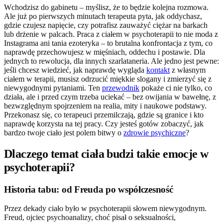
Wchodzisz do gabinetu – myślisz, że to będzie kolejna rozmowa.
Ale już po pierwszych minutach terapeuta pyta, jak oddychasz,
gdzie czujesz napięcie, czy potrafisz zauważyć ciężar na barkach
lub drżenie w palcach. Praca z ciałem w psychoterapii to nie moda z
Instagrama ani tania ezoteryka – to brutalna konfrontacja z tym, co
naprawdę przechowujesz w mięśniach, oddechu i postawie. Dla
jednych to rewolucja, dla innych szarlataneria. Ale jedno jest pewne:
jeśli chcesz wiedzieć, jak naprawdę wygląda
kontakt
z własnym
ciałem w terapii, musisz odrzucić miękkie slogany i zmierzyć się z
niewygodnymi pytaniami. Ten
przewodnik
pokaże ci nie tylko, co
działa, ale i przed czym trzeba uciekać – bez owijania w bawełnę, z
bezwzględnym spojrzeniem na realia, mity i naukowe podstawy.
Przekonasz się, co terapeuci przemilczają, gdzie są granice i kto
naprawdę korzysta na tej pracy. Czy jesteś gotów zobaczyć, jak
bardzo twoje ciało jest polem bitwy o
zdrowie psychiczne
?
Dlaczego temat ciała budzi takie emocje w
psychoterapii?
Historia tabu: od Freuda po współczesność
Przez dekady ciało było w psychoterapii słowem niewygodnym.
Freud, ojciec psychoanalizy, choć pisał o seksualności,