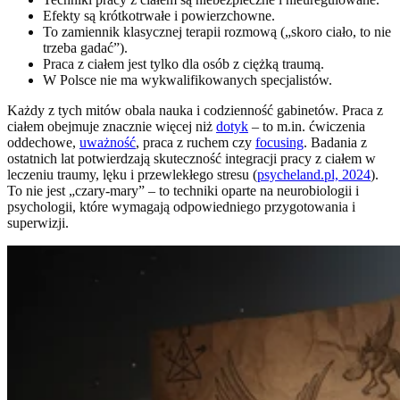
Efekty są krótkotrwałe i powierzchowne.
To zamiennik klasycznej terapii rozmową („skoro ciało, to nie
trzeba gadać”).
Praca z ciałem jest tylko dla osób z ciężką traumą.
W Polsce nie ma wykwalifikowanych specjalistów.
Każdy z tych mitów obala nauka i codzienność gabinetów. Praca z
ciałem obejmuje znacznie więcej niż
dotyk
– to m.in. ćwiczenia
oddechowe,
uważność
, praca z ruchem czy
focusing
. Badania z
ostatnich lat potwierdzają skuteczność integracji pracy z ciałem w
leczeniu traumy, lęku i przewlekłego stresu (
psycheland.pl, 2024
).
To nie jest „czary-mary” – to techniki oparte na neurobiologii i
psychologii, które wymagają odpowiedniego przygotowania i
superwizji.