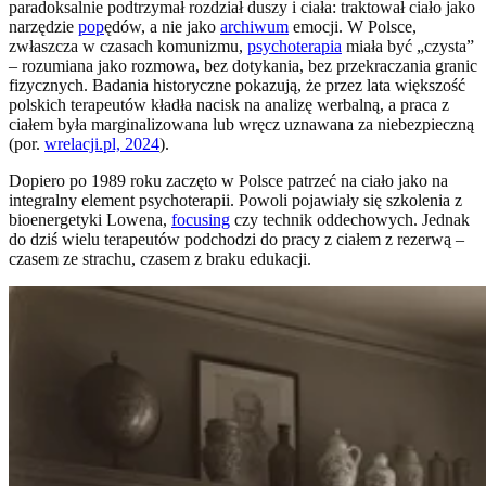
paradoksalnie podtrzymał rozdział duszy i ciała: traktował ciało jako
narzędzie
pop
ędów, a nie jako
archiwum
emocji. W Polsce,
zwłaszcza w czasach komunizmu,
psychoterapia
miała być „czysta”
– rozumiana jako rozmowa, bez dotykania, bez przekraczania granic
fizycznych. Badania historyczne pokazują, że przez lata większość
polskich terapeutów kładła nacisk na analizę werbalną, a praca z
ciałem była marginalizowana lub wręcz uznawana za niebezpieczną
(por.
wrelacji.pl, 2024
).
Dopiero po 1989 roku zaczęto w Polsce patrzeć na ciało jako na
integralny element psychoterapii. Powoli pojawiały się szkolenia z
bioenergetyki Lowena,
focusing
czy technik oddechowych. Jednak
do dziś wielu terapeutów podchodzi do pracy z ciałem z rezerwą –
czasem ze strachu, czasem z braku edukacji.