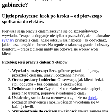
gabinecie?
Ujęcie praktyczne: krok po kroku – od pierwszego
spotkania do efektów
Pierwsza sesja pracy z ciałem zaczyna się od szczegółowego
wywiadu. Terapeuta dopytuje nie tylko o przeszłość, ale i o aktualne
sygnały
płynące z ciała: gdzie odczuwasz napięcie, jak oddychasz,
jakie masz nawyki ruchowe. Następnie ustalane są granice i obszary
komfortu – praca z ciałem nigdy nie odbywa się wbrew woli
klienta.
Przebieg sesji pracy z ciałem: 9 etapów
Wywiad somatyczny:
Szczegółowe pytania o objawy,
przeszłość cielesną, urazy i codzienne nawyki.
Ocena postawy i oddechu:
Obserwacja, jak klient siedzi,
stoi, oddycha – bez oceniania, z ciekawością.
Definiowanie celu:
Czy chodzi o rozładowanie napięcia,
pracę nad traumą, poprawę świadomości ciała?
Ustalenie granic:
Jasna rozmowa o zgodzie na
dotyk
,
rodzajach interwencji i możliwościach wycofania się w
każdej chwili.
Wprowadzenie do ćwiczeń uważności:
Nauka zauważania