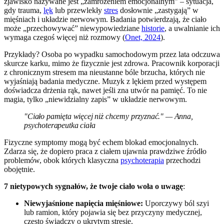
zjawisko nazywane jest „zamrożeniem emocjonalnym” – sytuacja,
gdy trauma,
lęk
lub przewlekły
stres
dosłownie „zastygają” w
mięśniach i układzie nerwowym. Badania potwierdzają, że ciało
może „przechowywać” niewypowiedziane
historie
, a uwalnianie ich
wymaga czegoś więcej niż rozmowy (
Onet, 2024
).
Przykłady? Osoba po wypadku samochodowym przez lata odczuwa
skurcze karku, mimo że fizycznie jest zdrowa. Pracownik korporacji
z chronicznym stresem ma nieustanne bóle brzucha, których nie
wyjaśniają badania medyczne. Muzyk z lękiem przed występem
doświadcza drżenia rąk, nawet jeśli zna utwór na pamięć. To nie
magia, tylko „niewidzialny zapis” w układzie nerwowym.
"Ciało pamięta więcej niż chcemy przyznać." — Anna,
psychoterapeutka ciała
Fizyczne symptomy mogą być echem blokad emocjonalnych.
Zdarza się, że dopiero praca z ciałem ujawnia prawdziwe źródło
problemów, obok których klasyczna
psychoterapia
przechodzi
obojętnie.
7 nietypowych sygnałów, że twoje ciało woła o uwagę
:
Niewyjaśnione napięcia mięśniowe:
Uporczywy ból szyi
lub ramion, który pojawia się bez przyczyny medycznej,
często świadczy o ukrytym stresie.