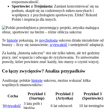
rozpoznawalność.
Sportowiec z Trójmiasta:
Zamiast koncentrować się na
podium, skupił się na codziennych mikro-nawykach i
współpracy z psychologiem sportowym. Efekt? Rekord
Polski i inspiracja dla innych.
Te
historie
pokazują, że
psychologia
sukcesu działa niezależnie od
branży – liczy się nastawienie,
wytrwałość
i umiejętność adaptacji.
Za każdą „historią sukcesu” stoi nie tylko talent, ale też godziny
pracy, sieć wsparcia i odwaga do ryzykowania. To uniwersalne
prawdy, które powinien znać każdy, kto marzy o czymś więcej.
Co łączy zwycięzców? Analiza przypadków
Analizując polskie
historie
sukcesu, można wskazać kilka
wspólnych mianowników:
Przykład 1
Przykład 2
Przykład 3
Cecha
(Startup)
(Artystka)
(Sportowiec)
3 lata prób i
Wytrwałość
6 lat odrzuceń
10 lat treningów
błędów