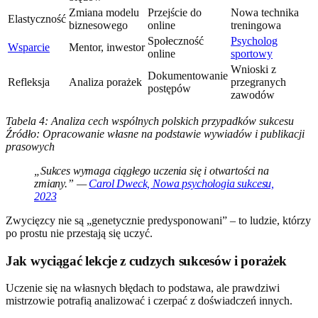
Zmiana modelu
Przejście do
Nowa technika
Elastyczność
biznesowego
online
treningowa
Społeczność
Psycholog
Wsparcie
Mentor, inwestor
online
sportowy
Wnioski z
Dokumentowanie
Refleksja
Analiza porażek
przegranych
postępów
zawodów
Tabela 4: Analiza cech wspólnych polskich przypadków sukcesu
Źródło: Opracowanie własne na podstawie wywiadów i publikacji
prasowych
„Sukces wymaga ciągłego uczenia się i otwartości na
zmiany.” —
Carol Dweck, Nowa psychologia sukcesu,
2023
Zwycięzcy nie są „genetycznie predysponowani” – to ludzie, którzy
po prostu nie przestają się uczyć.
Jak wyciągać lekcje z cudzych sukcesów i porażek
Uczenie się na własnych błędach to podstawa, ale prawdziwi
mistrzowie potrafią analizować i czerpać z doświadczeń innych.