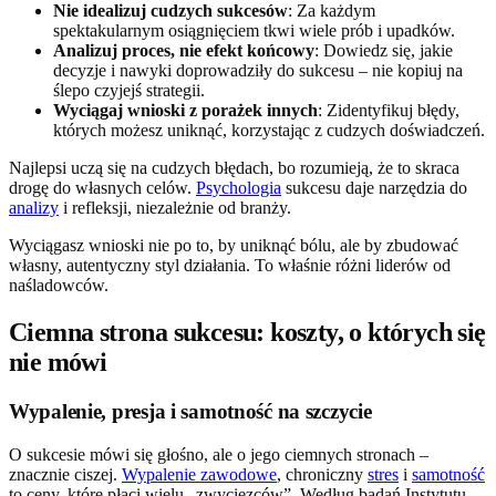
Nie idealizuj cudzych sukcesów
: Za każdym
spektakularnym osiągnięciem tkwi wiele prób i upadków.
Analizuj proces, nie efekt końcowy
: Dowiedz się, jakie
decyzje i nawyki doprowadziły do sukcesu – nie kopiuj na
ślepo czyjejś strategii.
Wyciągaj wnioski z porażek innych
: Zidentyfikuj błędy,
których możesz uniknąć, korzystając z cudzych doświadczeń.
Najlepsi uczą się na cudzych błędach, bo rozumieją, że to skraca
drogę do własnych celów.
Psychologia
sukcesu daje narzędzia do
analizy
i refleksji, niezależnie od branży.
Wyciągasz wnioski nie po to, by uniknąć bólu, ale by zbudować
własny, autentyczny styl działania. To właśnie różni liderów od
naśladowców.
Ciemna strona sukcesu: koszty, o których się
nie mówi
Wypalenie, presja i samotność na szczycie
O sukcesie mówi się głośno, ale o jego ciemnych stronach –
znacznie ciszej.
Wypalenie zawodowe
, chroniczny
stres
i
samotność
to ceny, które płaci wielu „zwycięzców”. Według badań Instytutu