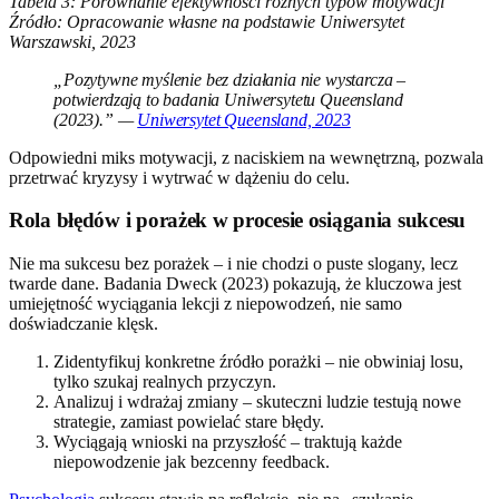
Tabela 3: Porównanie efektywności różnych typów motywacji
Źródło: Opracowanie własne na podstawie Uniwersytet
Warszawski, 2023
„Pozytywne myślenie bez działania nie wystarcza –
potwierdzają to badania Uniwersytetu Queensland
(2023).” —
Uniwersytet Queensland, 2023
Odpowiedni miks motywacji, z naciskiem na wewnętrzną, pozwala
przetrwać kryzysy i wytrwać w dążeniu do celu.
Rola błędów i porażek w procesie osiągania sukcesu
Nie ma sukcesu bez porażek – i nie chodzi o puste slogany, lecz
twarde dane. Badania Dweck (2023) pokazują, że kluczowa jest
umiejętność wyciągania lekcji z niepowodzeń, nie samo
doświadczanie klęsk.
Zidentyfikuj konkretne źródło porażki – nie obwiniaj losu,
tylko szukaj realnych przyczyn.
Analizuj i wdrażaj zmiany – skuteczni ludzie testują nowe
strategie, zamiast powielać stare błędy.
Wyciągają wnioski na przyszłość – traktują każde
niepowodzenie jak bezcenny feedback.