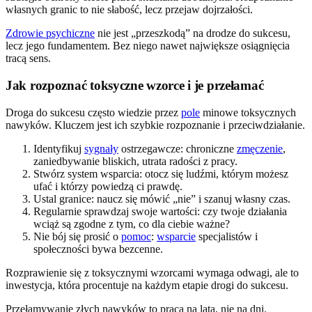
własnych granic to nie słabość, lecz przejaw dojrzałości.
Zdrowie psychiczne
nie jest „przeszkodą” na drodze do sukcesu,
lecz jego fundamentem. Bez niego nawet największe osiągnięcia
tracą sens.
Jak rozpoznać toksyczne wzorce i je przełamać
Droga do sukcesu często wiedzie przez
pole
minowe toksycznych
nawyków. Kluczem jest ich szybkie rozpoznanie i przeciwdziałanie.
Identyfikuj
sygnały
ostrzegawcze: chroniczne
zmęczenie
,
zaniedbywanie bliskich, utrata radości z pracy.
Stwórz system wsparcia: otocz się ludźmi, którym możesz
ufać i którzy powiedzą ci prawdę.
Ustal granice: naucz się mówić „nie” i szanuj własny czas.
Regularnie sprawdzaj swoje wartości: czy twoje działania
wciąż są zgodne z tym, co dla ciebie ważne?
Nie bój się prosić o
pomoc
:
wsparcie
specjalistów i
społeczności bywa bezcenne.
Rozprawienie się z toksycznymi wzorcami wymaga odwagi, ale to
inwestycja, która procentuje na każdym etapie drogi do sukcesu.
Przełamywanie złych nawyków to praca na lata, nie na dni.