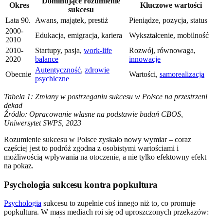
Dominujące rozumienie
Okres
Kluczowe wartości
sukcesu
Lata 90.
Awans, majątek, prestiż
Pieniądze, pozycja, status
2000-
Edukacja, emigracja, kariera
Wykształcenie, mobilność
2010
2010-
Startupy, pasja,
work-life
Rozwój, równowaga,
2020
balance
innowacje
Autentyczność
,
zdrowie
Obecnie
Wartości,
samorealizacja
psychiczne
Tabela 1: Zmiany w postrzeganiu sukcesu w Polsce na przestrzeni
dekad
Źródło: Opracowanie własne na podstawie badań CBOS,
Uniwersytet SWPS, 2023
Rozumienie sukcesu w Polsce zyskało nowy wymiar – coraz
częściej jest to podróż zgodna z osobistymi wartościami i
możliwością wpływania na otoczenie, a nie tylko efektowny efekt
na pokaz.
Psychologia sukcesu kontra popkultura
Psychologia
sukcesu to zupełnie coś innego niż to, co promuje
popkultura. W mass mediach roi się od uproszczonych przekazów: