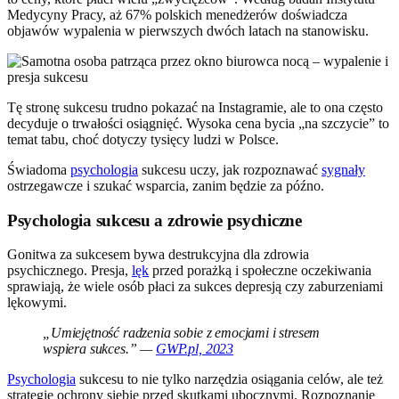
Medycyny Pracy, aż 67% polskich menedżerów doświadcza
objawów wypalenia w pierwszych dwóch latach na stanowisku.
Tę stronę sukcesu trudno pokazać na Instagramie, ale to ona często
decyduje o trwałości osiągnięć. Wysoka cena bycia „na szczycie” to
temat tabu, choć dotyczy tysięcy ludzi w Polsce.
Świadoma
psychologia
sukcesu uczy, jak rozpoznawać
sygnały
ostrzegawcze i szukać wsparcia, zanim będzie za późno.
Psychologia sukcesu a zdrowie psychiczne
Gonitwa za sukcesem bywa destrukcyjna dla zdrowia
psychicznego. Presja,
lęk
przed porażką i społeczne oczekiwania
sprawiają, że wiele osób płaci za sukces depresją czy zaburzeniami
lękowymi.
„Umiejętność radzenia sobie z emocjami i stresem
wspiera sukces.” —
GWP.pl, 2023
Psychologia
sukcesu to nie tylko narzędzia osiągania celów, ale też
strategie ochrony siebie przed skutkami ubocznymi. Rozpoznanie