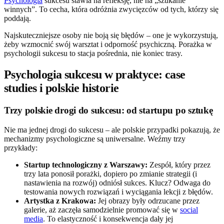
Psychologia
sukcesu stawia na refleksję, nie na „szukanie
winnych”. To cecha, która odróżnia zwycięzców od tych, którzy się
poddają.
Najskuteczniejsze osoby nie boją się błędów – one je wykorzystują,
żeby wzmocnić swój warsztat i odporność psychiczną. Porażka w
psychologii sukcesu to stacja pośrednia, nie koniec trasy.
Psychologia sukcesu w praktyce: case
studies i polskie historie
Trzy polskie drogi do sukcesu: od startupu po sztukę
Nie ma jednej drogi do sukcesu – ale polskie przypadki pokazują, że
mechanizmy psychologiczne są uniwersalne. Weźmy trzy
przykłady:
Startup technologiczny z Warszawy:
Zespół, który przez
trzy lata ponosił porażki, dopiero po zmianie strategii (i
nastawienia na rozwój) odniósł sukces. Klucz? Odwaga do
testowania nowych rozwiązań i wyciągania lekcji z błędów.
Artystka z Krakowa:
Jej obrazy były odrzucane przez
galerie, aż zaczęła samodzielnie promować się w
social
media
. To elastyczność i konsekwencja dały jej