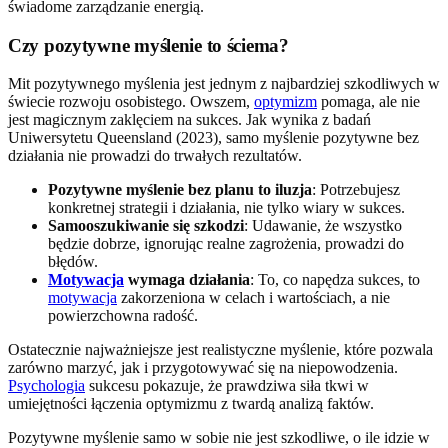
świadome zarządzanie energią.
Czy pozytywne myślenie to ściema?
Mit pozytywnego myślenia jest jednym z najbardziej szkodliwych w
świecie rozwoju osobistego. Owszem,
optymizm
pomaga, ale nie
jest magicznym zaklęciem na sukces. Jak wynika z badań
Uniwersytetu Queensland (2023), samo myślenie pozytywne bez
działania nie prowadzi do trwałych rezultatów.
Pozytywne myślenie bez planu to iluzja
: Potrzebujesz
konkretnej strategii i działania, nie tylko wiary w sukces.
Samooszukiwanie się szkodzi
: Udawanie, że wszystko
będzie dobrze, ignorując realne zagrożenia, prowadzi do
błędów.
Motywacja
wymaga działania
: To, co napędza sukces, to
motywacja
zakorzeniona w celach i wartościach, a nie
powierzchowna radość.
Ostatecznie najważniejsze jest realistyczne myślenie, które pozwala
zarówno marzyć, jak i przygotowywać się na niepowodzenia.
Psychologia
sukcesu pokazuje, że prawdziwa siła tkwi w
umiejętności łączenia optymizmu z twardą analizą faktów.
Pozytywne myślenie samo w sobie nie jest szkodliwe, o ile idzie w