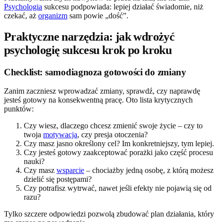
Psychologia
sukcesu podpowiada: lepiej działać świadomie, niż
czekać, aż
organizm
sam powie „dość”.
Praktyczne narzędzia: jak wdrożyć
psychologię sukcesu krok po kroku
Checklist: samodiagnoza gotowości do zmiany
Zanim zaczniesz wprowadzać zmiany, sprawdź, czy naprawdę
jesteś gotowy na konsekwentną pracę. Oto lista krytycznych
punktów:
Czy wiesz, dlaczego chcesz zmienić swoje życie – czy to
twoja
motywacja
, czy presja otoczenia?
Czy masz jasno określony cel? Im konkretniejszy, tym lepiej.
Czy jesteś gotowy zaakceptować porażki jako część procesu
nauki?
Czy masz
wsparcie
– chociażby jedną osobę, z którą możesz
dzielić się postępami?
Czy potrafisz wytrwać, nawet jeśli efekty nie pojawią się od
razu?
Tylko szczere odpowiedzi pozwolą zbudować plan działania, który