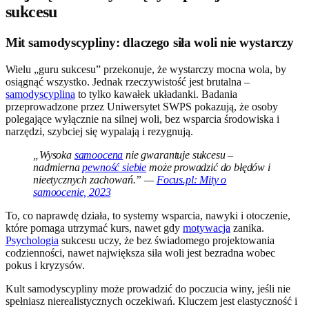
sukcesu
Mit samodyscypliny: dlaczego siła woli nie wystarczy
Wielu „guru sukcesu” przekonuje, że wystarczy mocna wola, by
osiągnąć wszystko. Jednak rzeczywistość jest brutalna –
samodyscyplina
to tylko kawałek układanki. Badania
przeprowadzone przez Uniwersytet SWPS pokazują, że osoby
polegające wyłącznie na silnej woli, bez wsparcia środowiska i
narzędzi, szybciej się wypalają i rezygnują.
„Wysoka
samoocena
nie gwarantuje sukcesu –
nadmierna
pewność siebie
może prowadzić do błędów i
nieetycznych zachowań.” —
Focus.pl: Mity o
samoocenie, 2023
To, co naprawdę działa, to systemy wsparcia, nawyki i otoczenie,
które pomaga utrzymać kurs, nawet gdy
motywacja
zanika.
Psychologia
sukcesu uczy, że bez świadomego projektowania
codzienności, nawet największa siła woli jest bezradna wobec
pokus i kryzysów.
Kult samodyscypliny może prowadzić do poczucia winy, jeśli nie
spełniasz nierealistycznych oczekiwań. Kluczem jest elastyczność i