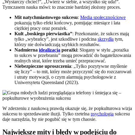
„Wystarczy chcieć!”, „Uwierz w siebie, a wszystko się uda!”.
Tymczasem nauka mówi: to znacznie bardziej złożony proces.
Mit natychmiastowego sukcesu
:
Media społecznościowe
pokazują tylko efekt końcowy, pomijając miesiące i lata
ciężkiej pracy oraz porażek.
Kult „boskiego pierwiastka”
: Przekonanie, że sukces mają
tylko „wybrańcy”, jest szkodliwe i podcina
skrzydła
tym,
którzy nie doświadczają szybkich rezultatów.
Nadmierna
idealizacja
porażki
: Slogany w stylu „porażka
to sukces w przebraniu” mogą prowadzić do bagatelizowania
realnych strat, które trzeba umieć przepracować.
Niebezpieczne uproszczenia
: „Tylko pozytywne myślenie
się liczy” – to mit, który może przyczynić się do rozczarowań
i utraty motywacji, o czym alarmują psychologowie z
Uniwersytetu Queensland (2023).
W zderzeniu z naukową prawdą okazuje się, że popkulturowa wizja
sukcesu to sprzedawanie iluzji. Tylko rzetelna
psychologia
sukcesu
daje narzędzia, by nie pogubić się w tym chaosie.
Największe mity i błędy w podejściu do