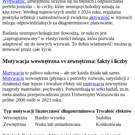
Wytrwałość
, umiejętność uczenia się na błędach i odpuszczania
perfekcjonizmu – to cechy, które neuropsycholodzy uznają za
kluczowe. Według najnowszych analiz z 2024 roku, regularna
praktyka refleksji i samoobserwacji zwiększa
aktywność
w rejonach
mózgu odpowiedzialnych za długoterminowe planowanie.
Badania neuropsychologiczne dowodzą, że sukces jest
„zaprogramowany” w elastyczności mózgu, która pozwala
adaptować się do nowych wyzwań. To dobra wiadomość: można ją
trenować przez całe życie.
Motywacja wewnętrzna vs zewnętrzna: fakty i liczby
Motywacja
to paliwo sukcesu – ale nie każda działa tak samo.
Motywacja
wewnętrzna (płynąca z potrzeby rozwoju, satysfakcji z
działania) daje lepsze i trwalsze efekty niż
motywacja
zewnętrzna
(nagrody materialne, pochwały). Potwierdzają to setki badań, m.in.
meta-analiza przeprowadzona przez Uniwersytet Warszawski na
próbie 2000 osób w 2023 roku.
Typ motywacji
Skuteczność długoterminowa
Trwałość efektów
Wewnętrzna
Bardzo wysoka
Stabilna
Zewnętrzna
Niska lub umiarkowana
Krótkotrwała