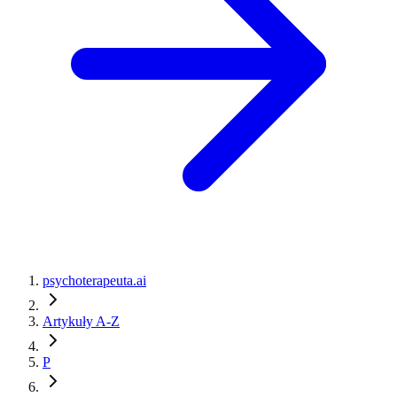
psychoterapeuta.ai
Artykuły A-Z
P