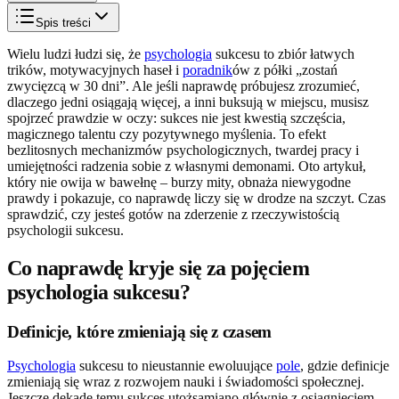
Spis treści
Wielu ludzi łudzi się, że
psychologia
sukcesu to zbiór łatwych
trików, motywacyjnych haseł i
poradnik
ów z półki „zostań
zwycięzcą w 30 dni”. Ale jeśli naprawdę próbujesz zrozumieć,
dlaczego jedni osiągają więcej, a inni buksują w miejscu, musisz
spojrzeć prawdzie w oczy: sukces nie jest kwestią szczęścia,
magicznego talentu czy pozytywnego myślenia. To efekt
bezlitosnych mechanizmów psychologicznych, twardej pracy i
umiejętności radzenia sobie z własnymi demonami. Oto artykuł,
który nie owija w bawełnę – burzy mity, obnaża niewygodne
prawdy i pokazuje, co naprawdę liczy się w drodze na szczyt. Czas
sprawdzić, czy jesteś gotów na zderzenie z rzeczywistością
psychologii sukcesu.
Co naprawdę kryje się za pojęciem
psychologia sukcesu?
Definicje, które zmieniają się z czasem
Psychologia
sukcesu to nieustannie ewoluujące
pole
, gdzie definicje
zmieniają się wraz z rozwojem nauki i świadomości społecznej.
Jeszcze dekadę temu sukces utożsamiano głównie z osiągnięciem