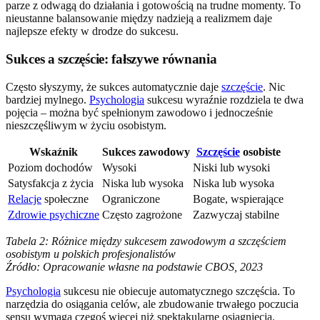
parze z odwagą do działania i gotowością na trudne momenty. To
nieustanne balansowanie między nadzieją a realizmem daje
najlepsze efekty w drodze do sukcesu.
Sukces a szczęście: fałszywe równania
Często słyszymy, że sukces automatycznie daje
szczęście
. Nic
bardziej mylnego.
Psychologia
sukcesu wyraźnie rozdziela te dwa
pojęcia – można być spełnionym zawodowo i jednocześnie
nieszczęśliwym w życiu osobistym.
Wskaźnik
Sukces zawodowy
Szczęście
osobiste
Poziom dochodów
Wysoki
Niski lub wysoki
Satysfakcja z życia
Niska lub wysoka
Niska lub wysoka
Relacje
społeczne
Ograniczone
Bogate, wspierające
Zdrowie psychiczne
Często zagrożone
Zazwyczaj stabilne
Tabela 2: Różnice między sukcesem zawodowym a szczęściem
osobistym u polskich profesjonalistów
Źródło: Opracowanie własne na podstawie CBOS, 2023
Psychologia
sukcesu nie obiecuje automatycznego szczęścia. To
narzędzia do osiągania celów, ale zbudowanie trwałego poczucia
sensu wymaga czegoś więcej niż spektakularne osiągnięcia.