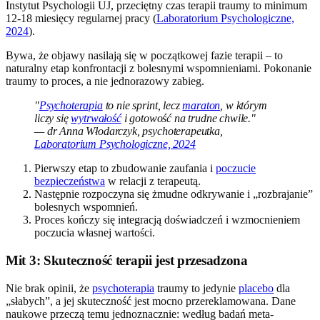
Instytut Psychologii UJ, przeciętny czas terapii traumy to minimum
12-18 miesięcy regularnej pracy (
Laboratorium Psychologiczne,
2024
).
Bywa, że objawy nasilają się w początkowej fazie terapii – to
naturalny etap konfrontacji z bolesnymi wspomnieniami. Pokonanie
traumy to proces, a nie jednorazowy zabieg.
"
Psychoterapia
to nie sprint, lecz
maraton
, w którym
liczy się
wytrwałość
i gotowość na trudne chwile."
— dr Anna Włodarczyk, psychoterapeutka,
Laboratorium Psychologiczne, 2024
Pierwszy etap to zbudowanie zaufania i
poczucie
bezpieczeństwa
w relacji z terapeutą.
Następnie rozpoczyna się żmudne odkrywanie i „rozbrajanie”
bolesnych wspomnień.
Proces kończy się integracją doświadczeń i wzmocnieniem
poczucia własnej wartości.
Mit 3: Skuteczność terapii jest przesadzona
Nie brak opinii, że
psychoterapia
traumy to jedynie
placebo
dla
„słabych”, a jej skuteczność jest mocno przereklamowana. Dane
naukowe przeczą temu jednoznacznie: według badań meta-