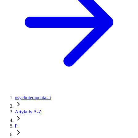
psychoterapeuta.ai
Artykuły A-Z
P