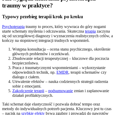
traumy w praktyce?
Typowy przebieg terapii krok po kroku
Psychoterapia
traumy to proces, który wywraca do góry nogami
utarte schematy myślenia i odczuwania. Skuteczna
terapia
zaczyna
się od szczegółowej diagnozy i wyznaczenia realistycznych celów, a
kończy na stopniowej integracji trudnych wspomnień.
Wstępna konsultacja – ocena stanu psychicznego, określenie
głównych problemów i oczekiwań.
Zbudowanie relacji terapeutycznej – kluczowe dla poczucia
bezpieczeństwa.
Praca z traumatycznymi wspomnieniami – wykorzystanie
odpowiednich technik, np.
EMDR
, terapii schematów czy
dialogu z ciałem.
Utrwalenie efektów – nauka codziennych strategii radzenia
sobie z emocjami.
Zakończenie terapii
–
podsumowanie
zmian i zaplanowanie
działań profilaktycznych.
Taki schemat daje elastyczność i pozwala dobrać tempo oraz
metody do indywidualnych potrzeb pacjenta. Kluczowy jest tu czas
– nacisk na
szybkie efekty
bywa zgubny i prowadzi do nawrotów