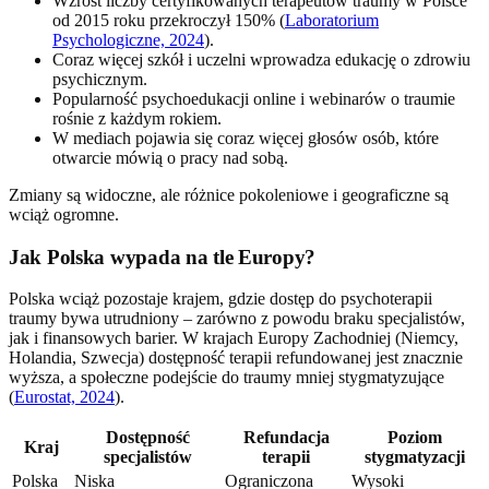
Wzrost liczby certyfikowanych terapeutów traumy w Polsce
od 2015 roku przekroczył 150% (
Laboratorium
Psychologiczne, 2024
).
Coraz więcej szkół i uczelni wprowadza edukację o zdrowiu
psychicznym.
Popularność psychoedukacji online i webinarów o traumie
rośnie z każdym rokiem.
W mediach pojawia się coraz więcej głosów osób, które
otwarcie mówią o pracy nad sobą.
Zmiany są widoczne, ale różnice pokoleniowe i geograficzne są
wciąż ogromne.
Jak Polska wypada na tle Europy?
Polska wciąż pozostaje krajem, gdzie dostęp do psychoterapii
traumy bywa utrudniony – zarówno z powodu braku specjalistów,
jak i finansowych barier. W krajach Europy Zachodniej (Niemcy,
Holandia, Szwecja) dostępność terapii refundowanej jest znacznie
wyższa, a społeczne podejście do traumy mniej stygmatyzujące
(
Eurostat, 2024
).
Dostępność
Refundacja
Poziom
Kraj
specjalistów
terapii
stygmatyzacji
Polska
Niska
Ograniczona
Wysoki