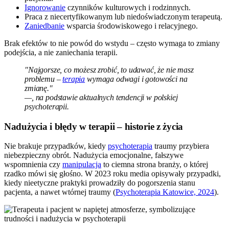
Ignorowanie
czynników kulturowych i rodzinnych.
Praca z niecertyfikowanym lub niedoświadczonym terapeutą.
Zaniedbanie
wsparcia środowiskowego i relacyjnego.
Brak efektów to nie powód do wstydu – często wymaga to zmiany
podejścia, a nie zaniechania terapii.
"Najgorsze, co możesz zrobić, to udawać, że nie masz
problemu –
terapia
wymaga odwagi i gotowości na
zmianę."
—, na podstawie aktualnych tendencji w polskiej
psychoterapii.
Nadużycia i błędy w terapii – historie z życia
Nie brakuje przypadków, kiedy
psychoterapia
traumy przybiera
niebezpieczny obrót. Nadużycia emocjonalne, fałszywe
wspomnienia czy
manipulacja
to ciemna strona branży, o której
rzadko mówi się głośno. W 2023 roku media opisywały przypadki,
kiedy nieetyczne praktyki prowadziły do pogorszenia stanu
pacjenta, a nawet wtórnej traumy (
Psychoterapia Katowice, 2024
).