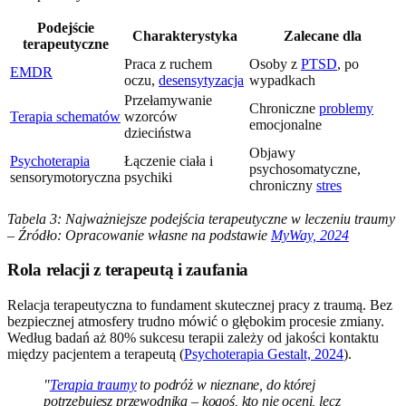
Podejście
Charakterystyka
Zalecane dla
terapeutyczne
Praca z ruchem
Osoby z
PTSD
, po
EMDR
oczu,
desensytyzacja
wypadkach
Przełamywanie
Chroniczne
problemy
Terapia schematów
wzorców
emocjonalne
dzieciństwa
Objawy
Psychoterapia
Łączenie ciała i
psychosomatyczne,
sensorymotoryczna
psychiki
chroniczny
stres
Tabela 3: Najważniejsze podejścia terapeutyczne w leczeniu traumy
– Źródło: Opracowanie własne na podstawie
MyWay, 2024
Rola relacji z terapeutą i zaufania
Relacja terapeutyczna to fundament skutecznej pracy z traumą. Bez
bezpiecznej atmosfery trudno mówić o głębokim procesie zmiany.
Według badań aż 80% sukcesu terapii zależy od jakości kontaktu
między pacjentem a terapeutą (
Psychoterapia Gestalt, 2024
).
"
Terapia traumy
to podróż w nieznane, do której
potrzebujesz przewodnika – kogoś, kto nie oceni, lecz