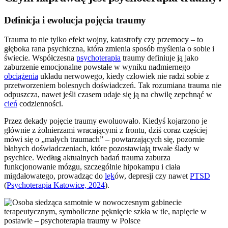
Definicja i ewolucja pojęcia traumy
Trauma to nie tylko efekt wojny, katastrofy czy przemocy – to
głęboka rana psychiczna, która zmienia sposób myślenia o sobie i
świecie. Współczesna
psychoterapia
traumy definiuje ją jako
zaburzenie emocjonalne powstałe w wyniku nadmiernego
obciążenia
układu nerwowego, kiedy człowiek nie radzi sobie z
przetworzeniem bolesnych doświadczeń. Tak rozumiana trauma nie
odpuszcza, nawet jeśli czasem udaje się ją na chwilę zepchnąć w
cień
codzienności.
Przez dekady pojęcie traumy ewoluowało. Kiedyś kojarzono je
głównie z żołnierzami wracającymi z frontu, dziś coraz częściej
mówi się o „małych traumach” – powtarzających się, pozornie
błahych doświadczeniach, które pozostawiają trwałe ślady w
psychice. Według aktualnych badań trauma zaburza
funkcjonowanie mózgu, szczególnie hipokampu i ciała
migdałowatego, prowadząc do
lęk
ów, depresji czy nawet
PTSD
(
Psychoterapia Katowice, 2024
).