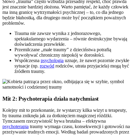
Słowo „trauma” często wzbudza przesadny respekt, choć prawda
jest znacznie bardziej złożona. Warto pamiętać, że każdy człowiek
ma inną granicę wytrzymałości psychicznej – to, co dla jednego
będzie błahostką, dla drugiego może być początkiem poważnych
problemów.
Trauma nie zawsze wynika z jednorazowego,
spektakularnego wydarzenia – równie destrukcyjne bywają
doświadczenia przewlekłe.
Przemilczane „małe traumy” z dzieciństwa potrafią
wywoływać chroniczny niepokój w dorosłości.
Współczesna
psychologia
uznaje, że nawet pozornie zwykłe
sytuacje (np.
rozwód
rodziców, utrata przyjaciela) mogą być
źródłem traumy.
Mit 2: Psychoterapia działa natychmiast
Kolejny mit to przekonanie, że wystarczy kilka wizyt u terapeuty,
by trauma zniknęła jak za dotknięciem magicznej różdżki.
Tymczasem rzeczywistość bywa brutalna – efektywna
psychoterapia
traumy wymaga czasu, konsekwencji i gotowości na
przeżywanie trudnych emocji. Według badań prowadzonych przez