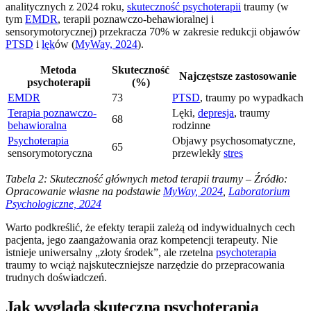
analitycznych z 2024 roku,
skuteczność psychoterapii
traumy (w
tym
EMDR
, terapii poznawczo-behawioralnej i
sensorymotorycznej) przekracza 70% w zakresie redukcji objawów
PTSD
i
lęk
ów (
MyWay, 2024
).
Metoda
Skuteczność
Najczęstsze zastosowanie
psychoterapii
(%)
EMDR
73
PTSD
, traumy po wypadkach
Terapia poznawczo-
Lęki,
depresja
, traumy
68
behawioralna
rodzinne
Psychoterapia
Objawy psychosomatyczne,
65
sensorymotoryczna
przewlekły
stres
Tabela 2: Skuteczność głównych metod terapii traumy – Źródło:
Opracowanie własne na podstawie
MyWay, 2024
,
Laboratorium
Psychologiczne, 2024
Warto podkreślić, że efekty terapii zależą od indywidualnych cech
pacjenta, jego zaangażowania oraz kompetencji terapeuty. Nie
istnieje uniwersalny „złoty środek”, ale rzetelna
psychoterapia
traumy to wciąż najskuteczniejsze narzędzie do przepracowania
trudnych doświadczeń.
Jak wygląda skuteczna psychoterapia