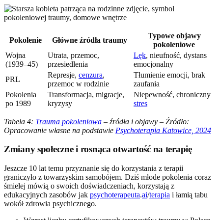
Typowe objawy
Pokolenie
Główne źródła traumy
pokoleniowe
Wojna
Utrata, przemoc,
Lęk
, nieufność, dystans
(1939–45)
przesiedlenia
emocjonalny
Represje,
cenzura
,
Tłumienie emocji, brak
PRL
przemoc w rodzinie
zaufania
Pokolenia
Transformacja, migracje,
Niepewność, chroniczny
po 1989
kryzysy
stres
Tabela 4:
Trauma pokoleniowa
– źródła i objawy – Źródło:
Opracowanie własne na podstawie
Psychoterapia Katowice, 2024
Zmiany społeczne i rosnąca otwartość na terapię
Jeszcze 10 lat temu przyznanie się do korzystania z terapii
graniczyło z towarzyskim samobójem. Dziś młode pokolenia coraz
śmielej mówią o swoich doświadczeniach, korzystają z
edukacyjnych zasobów jak
psychoterapeuta
.
ai
/
terapia
i łamią tabu
wokół zdrowia psychicznego.