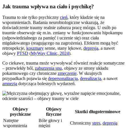
Jak trauma wpływa na ciało i psychikę?
Trauma to nie tylko psychiczny
cień
, który kładzie się na
wspomnieniach. Badania neurobiologiczne wskazują, że
doświadczenie traumy realnie zaburza pracę mózgu. U osób po
traumie obserwuje się m.in. zmiany w funkcjonowaniu hipokampu
(odpowiedzialnego za pamięć i uczenie się) oraz ciała
migdałowatego (reagującego na zagrożenia). Efektem mogą być
retrospekcje,
koszmary
senne, stany lękowe,
depresja
, a nawet
objawy
PTSD
(
MyWay Clinic, 2024
).
Co ciekawe, trauma może wywoływać również reakcje somatyczne
– przewlekły ból,
zaburzenia snu
, objawy ze strony układu
pokarmowego czy chroniczne
zmęczenie
. W skrajnych
przypadkach pojawia się
depersonalizacja
,
derealizacja
, a nawet
amnezja
dotycząca bolesnych wydarzeń.
Objawy
Objawy
Skutki długoterminowe
psychiczne
fizyczne
Natrętne
Bóle głowy i
Chroniczny
stres
,
depresja
wspomnienia
mięśni