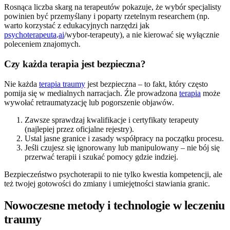
Rosnąca liczba skarg na terapeutów pokazuje, że wybór specjalisty
powinien być przemyślany i poparty rzetelnym researchem (np.
warto korzystać z edukacyjnych narzędzi jak
psychoterapeuta
.
ai
/wybor-terapeuty), a nie kierować się wyłącznie
poleceniem znajomych.
Czy każda terapia jest bezpieczna?
Nie każda
terapia traumy
jest bezpieczna – to fakt, który często
pomija się w medialnych narracjach. Źle prowadzona
terapia
może
wywołać retraumatyzację lub pogorszenie objawów.
Zawsze sprawdzaj kwalifikacje i certyfikaty terapeuty
(najlepiej przez oficjalne rejestry).
Ustal jasne granice i zasady współpracy na początku procesu.
Jeśli czujesz się ignorowany lub manipulowany – nie bój się
przerwać terapii i szukać pomocy gdzie indziej.
Bezpieczeństwo psychoterapii to nie tylko kwestia kompetencji, ale
też twojej gotowości do zmiany i umiejętności stawiania granic.
Nowoczesne metody i technologie w leczeniu
traumy