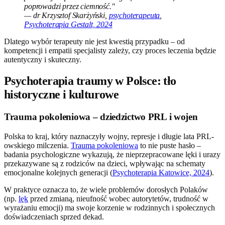
poprowadzi przez ciemność."
— dr Krzysztof Skarżyński,
psychoterapeuta
,
Psychoterapia Gestalt, 2024
Dlatego wybór terapeuty nie jest kwestią przypadku – od
kompetencji i empatii specjalisty zależy, czy proces leczenia będzie
autentyczny i skuteczny.
Psychoterapia traumy w Polsce: tło
historyczne i kulturowe
Trauma pokoleniowa – dziedzictwo PRL i wojen
Polska to kraj, który naznaczyły wojny, represje i długie lata PRL-
owskiego milczenia.
Trauma pokoleniowa
to nie puste hasło –
badania psychologiczne wykazują, że nieprzepracowane lęki i urazy
przekazywane są z rodziców na dzieci, wpływając na schematy
emocjonalne kolejnych generacji (
Psychoterapia Katowice, 2024
).
W praktyce oznacza to, że wiele problemów dorosłych Polaków
(np.
lęk
przed zmianą, nieufność wobec autorytetów, trudność w
wyrażaniu emocji) ma swoje korzenie w rodzinnych i społecznych
doświadczeniach sprzed dekad.