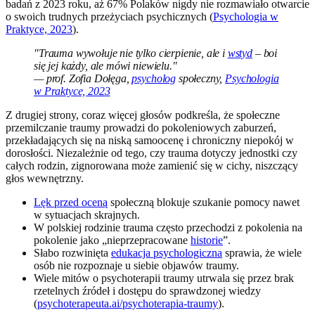
badań z 2023 roku, aż 67% Polaków nigdy nie rozmawiało otwarcie
o swoich trudnych przeżyciach psychicznych (
Psychologia w
Praktyce, 2023
).
"Trauma wywołuje nie tylko cierpienie, ale i
wstyd
– boi
się jej każdy, ale mówi niewielu."
— prof. Zofia Dołęga,
psycholog
społeczny,
Psychologia
w Praktyce, 2023
Z drugiej strony, coraz więcej głosów podkreśla, że społeczne
przemilczanie traumy prowadzi do pokoleniowych zaburzeń,
przekładających się na niską samoocenę i chroniczny niepokój w
dorosłości. Niezależnie od tego, czy trauma dotyczy jednostki czy
całych rodzin, zignorowana może zamienić się w cichy, niszczący
głos wewnętrzny.
Lęk przed oceną
społeczną blokuje szukanie pomocy nawet
w sytuacjach skrajnych.
W polskiej rodzinie trauma często przechodzi z pokolenia na
pokolenie jako „nieprzepracowane
historie
”.
Słabo rozwinięta
edukacja psychologiczna
sprawia, że wiele
osób nie rozpoznaje u siebie objawów traumy.
Wiele mitów o psychoterapii traumy utrwala się przez brak
rzetelnych źródeł i dostępu do sprawdzonej wiedzy
(
psychoterapeuta.ai/psychoterapia-traumy
).