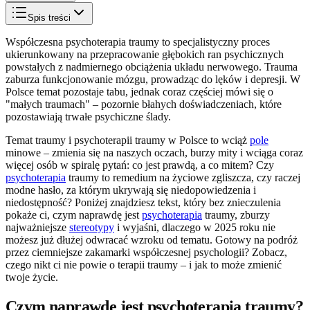
Spis treści
Współczesna psychoterapia traumy to specjalistyczny proces
ukierunkowany na przepracowanie głębokich ran psychicznych
powstałych z nadmiernego obciążenia układu nerwowego. Trauma
zaburza funkcjonowanie mózgu, prowadząc do lęków i depresji. W
Polsce temat pozostaje tabu, jednak coraz częściej mówi się o
"małych traumach" – pozornie błahych doświadczeniach, które
pozostawiają trwałe psychiczne ślady.
Temat traumy i psychoterapii traumy w Polsce to wciąż
pole
minowe – zmienia się na naszych oczach, burzy mity i wciąga coraz
więcej osób w spiralę pytań: co jest prawdą, a co mitem? Czy
psychoterapia
traumy to remedium na życiowe zgliszcza, czy raczej
modne hasło, za którym ukrywają się niedopowiedzenia i
niedostępność? Poniżej znajdziesz tekst, który bez znieczulenia
pokaże ci, czym naprawdę jest
psychoterapia
traumy, zburzy
najważniejsze
stereotypy
i wyjaśni, dlaczego w 2025 roku nie
możesz już dłużej odwracać wzroku od tematu. Gotowy na podróż
przez ciemniejsze zakamarki współczesnej psychologii? Zobacz,
czego nikt ci nie powie o terapii traumy – i jak to może zmienić
twoje życie.
Czym naprawdę jest psychoterapia traumy?