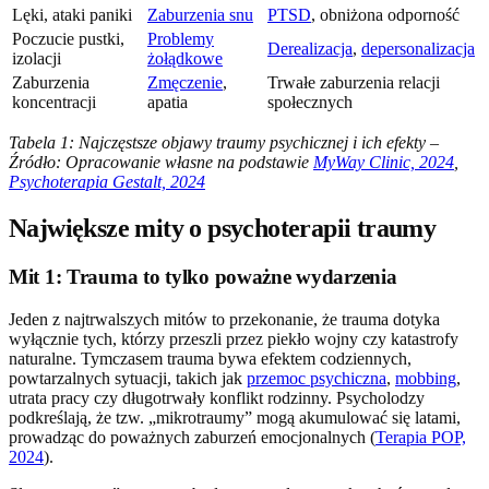
Lęki, ataki paniki
Zaburzenia snu
PTSD
, obniżona odporność
Poczucie pustki,
Problemy
Derealizacja
,
depersonalizacja
izolacji
żołądkowe
Zaburzenia
Zmęczenie
,
Trwałe zaburzenia relacji
koncentracji
apatia
społecznych
Tabela 1: Najczęstsze objawy traumy psychicznej i ich efekty –
Źródło: Opracowanie własne na podstawie
MyWay Clinic, 2024
,
Psychoterapia Gestalt, 2024
Największe mity o psychoterapii traumy
Mit 1: Trauma to tylko poważne wydarzenia
Jeden z najtrwalszych mitów to przekonanie, że trauma dotyka
wyłącznie tych, którzy przeszli przez piekło wojny czy katastrofy
naturalne. Tymczasem trauma bywa efektem codziennych,
powtarzalnych sytuacji, takich jak
przemoc psychiczna
,
mobbing
,
utrata pracy czy długotrwały konflikt rodzinny. Psycholodzy
podkreślają, że tzw. „mikrotraumy” mogą akumulować się latami,
prowadząc do poważnych zaburzeń emocjonalnych (
Terapia POP,
2024
).