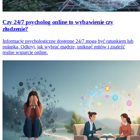
Czy 24/7 psycholog online to wybawienie czy
złudzenie?
Informacje psychologiczne dostępne 24/7 mogą być ratunkiem lub
pułapką. Odkryj, jak wybrać mądrze, uniknąć mitów i znaleźć
realne wsparcie online.