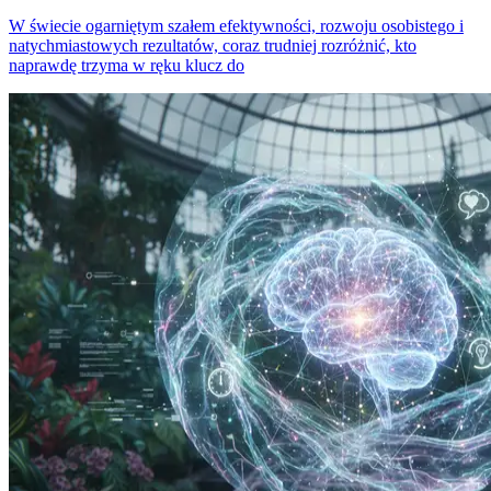
W świecie ogarniętym szałem efektywności, rozwoju osobistego i
natychmiastowych rezultatów, coraz trudniej rozróżnić, kto
naprawdę trzyma w ręku klucz do