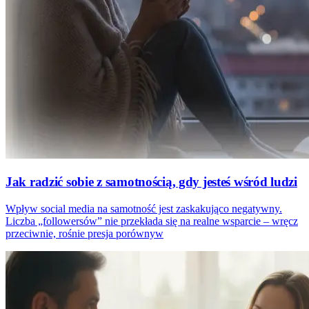
Jak radzić sobie z samotnością, gdy jesteś wśród ludzi
Wpływ social media na samotność jest zaskakująco negatywny.
Liczba „followersów” nie przekłada się na realne wsparcie – wręcz
przeciwnie, rośnie presja porównyw