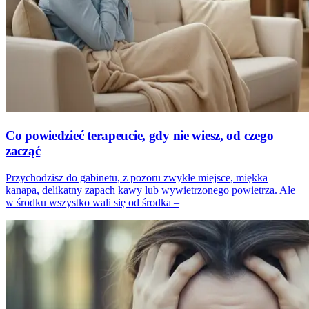
Co powiedzieć terapeucie, gdy nie wiesz, od czego
zacząć
Przychodzisz do gabinetu, z pozoru zwykłe miejsce, miękka
kanapa, delikatny zapach kawy lub wywietrzonego powietrza. Ale
w środku wszystko wali się od środka –