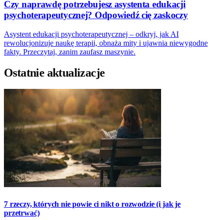
Czy naprawdę potrzebujesz asystenta edukacji
psychoterapeutycznej? Odpowiedź cię zaskoczy
Asystent edukacji psychoterapeutycznej – odkryj, jak AI
rewolucjonizuje naukę terapii, obnaża mity i ujawnia niewygodne
fakty. Przeczytaj, zanim zaufasz maszynie.
Ostatnie aktualizacje
7 rzeczy, których nie powie ci nikt o rozwodzie (i jak je
przetrwać)