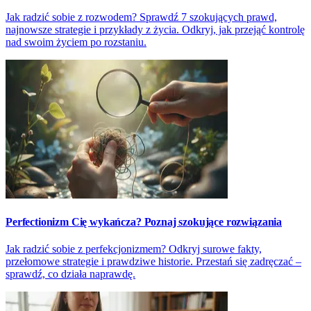
Jak radzić sobie z rozwodem? Sprawdź 7 szokujących prawd,
najnowsze strategie i przykłady z życia. Odkryj, jak przejąć kontrolę
nad swoim życiem po rozstaniu.
Perfectionizm Cię wykańcza? Poznaj szokujące rozwiązania
Jak radzić sobie z perfekcjonizmem? Odkryj surowe fakty,
przełomowe strategie i prawdziwe historie. Przestań się zadręczać –
sprawdź, co działa naprawdę.