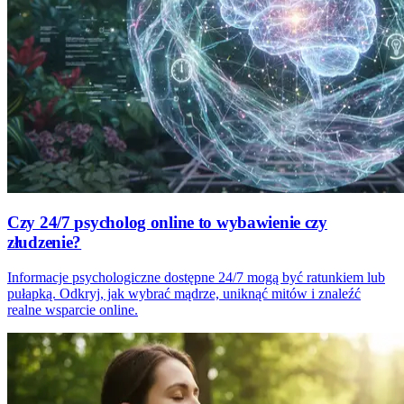
Czy 24/7 psycholog online to wybawienie czy
złudzenie?
Informacje psychologiczne dostępne 24/7 mogą być ratunkiem lub
pułapką. Odkryj, jak wybrać mądrze, uniknąć mitów i znaleźć
realne wsparcie online.