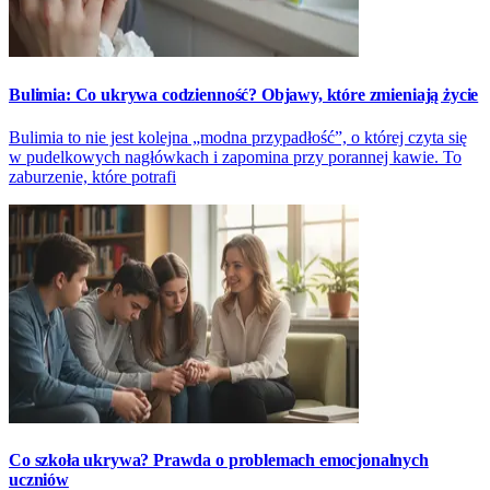
Bulimia: Co ukrywa codzienność? Objawy, które zmieniają życie
Bulimia to nie jest kolejna „modna przypadłość”, o której czyta się
w pudelkowych nagłówkach i zapomina przy porannej kawie. To
zaburzenie, które potrafi
Co szkoła ukrywa? Prawda o problemach emocjonalnych
uczniów