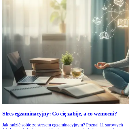
Stres egzaminacyjny: Co cię zabije, a co wzmocni?
Jak radzić sobie ze stresem egzaminacyjnym? Poznaj 11 surowych