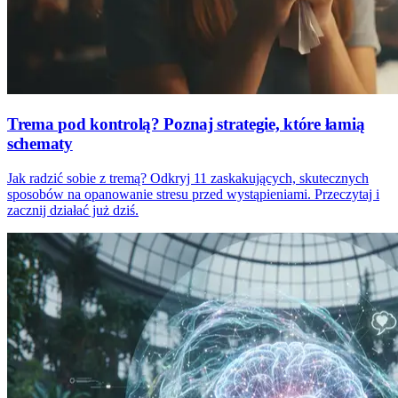
Trema pod kontrolą? Poznaj strategie, które łamią
schematy
Jak radzić sobie z tremą? Odkryj 11 zaskakujących, skutecznych
sposobów na opanowanie stresu przed wystąpieniami. Przeczytaj i
zacznij działać już dziś.