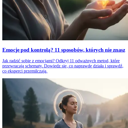
Emocje pod kontrolą? 11 sposobów, których nie znasz
Jak radzić sobie z emocjami? Odkryj 11 odważnych metod, które
przewracają schematy. Dowiedz się, co naprawdę działa i sprawdź,
co eksperci przemilczają.