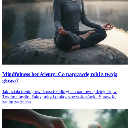
Mindfulness bez ściemy: Co naprawdę robi z twoją
głową?
Jak działa trening uważności: Odkryj, co naprawdę dzieje się w
Twoim umyśle. Fakty, mity i praktyczne wskazówki. Sprawdź,
zanim zaczniesz.