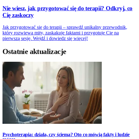
Nie wiesz, jak przygotować się do terapii? Odkryj, co
Cię zaskoczy
Jak przygotować się do terapii – sprawdź unikalny przewodnik,
który rozwiewa mity, zaskakuje faktami i przygotuje Cię na
pierwszą sesję. Wejdź i dowiedz się więcej!
Ostatnie aktualizacje
Psychoterapia: działa, czy ściema? Oto co mówią fakty i ludzie