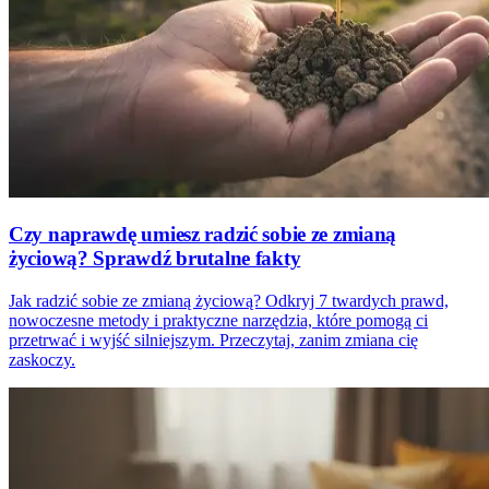
Czy naprawdę umiesz radzić sobie ze zmianą
życiową? Sprawdź brutalne fakty
Jak radzić sobie ze zmianą życiową? Odkryj 7 twardych prawd,
nowoczesne metody i praktyczne narzędzia, które pomogą ci
przetrwać i wyjść silniejszym. Przeczytaj, zanim zmiana cię
zaskoczy.