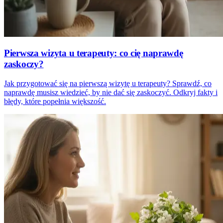
Pierwsza wizyta u terapeuty: co cię naprawdę
zaskoczy?
Jak przygotować się na pierwszą wizytę u terapeuty? Sprawdź, co
naprawdę musisz wiedzieć, by nie dać się zaskoczyć. Odkryj fakty i
błędy, które popełnia większość.