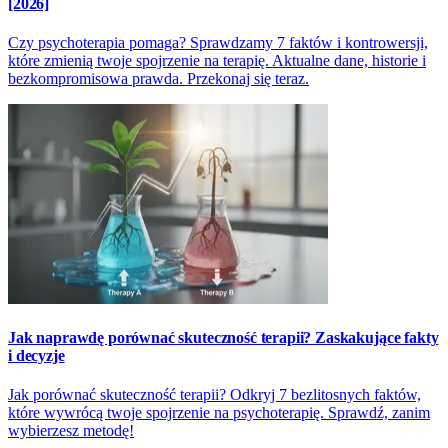
[2026]
Czy psychoterapia pomaga? Sprawdzamy 7 faktów i kontrowersji,
które zmienią twoje spojrzenie na terapię. Aktualne dane, historie i
bezkompromisowa prawda. Przekonaj się teraz.
Jak naprawdę porównać skuteczność terapii? Zaskakujące fakty
i decyzje
Jak porównać skuteczność terapii? Odkryj 7 bezlitosnych faktów,
które wywrócą twoje spojrzenie na psychoterapię. Sprawdź, zanim
wybierzesz metodę!