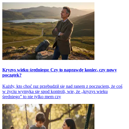
Kryzys wieku średniego: Czy to naprawdę koniec, czy nowy
początek?
Każdy, kto choć raz przebudził się nad ranem z poczuciem, że coś
w życiu wymyka się spod kontroli, wie, że „kryzys wieku
średniego” to nie tylko mem czy