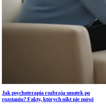
Jak psychoterapia rozbraja smutek po
rozstaniu? Fakty, których nikt nie mówi