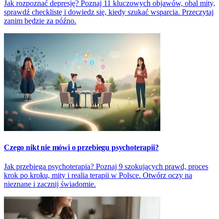
Jak rozpoznać depresję? Poznaj 11 kluczowych objawów, obal mity,
sprawdź checklistę i dowiedz się, kiedy szukać wsparcia. Przeczytaj
zanim będzie za późno.
Czego nikt nie mówi o przebiegu psychoterapii?
Jak przebiega psychoterapia? Poznaj 9 szokujących prawd, proces
krok po kroku, mity i realia terapii w Polsce. Otwórz oczy na
nieznane i zacznij świadomie.