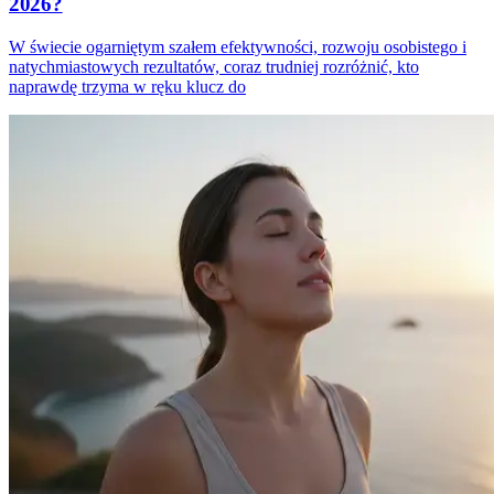
2026?
W świecie ogarniętym szałem efektywności, rozwoju osobistego i
natychmiastowych rezultatów, coraz trudniej rozróżnić, kto
naprawdę trzyma w ręku klucz do