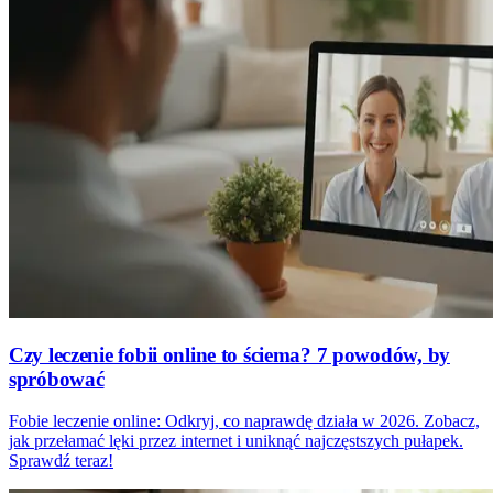
Czy leczenie fobii online to ściema? 7 powodów, by
spróbować
Fobie leczenie online: Odkryj, co naprawdę działa w 2026. Zobacz,
jak przełamać lęki przez internet i uniknąć najczęstszych pułapek.
Sprawdź teraz!