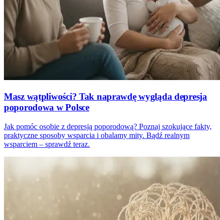
Masz wątpliwości? Tak naprawdę wygląda depresja
poporodowa w Polsce
Jak pomóc osobie z depresją poporodową? Poznaj szokujące fakty,
praktyczne sposoby wsparcia i obalamy mity. Bądź realnym
wsparciem – sprawdź teraz.