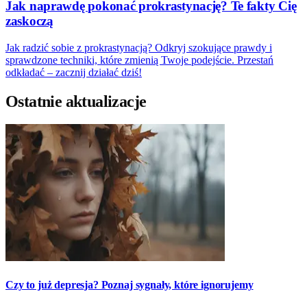
Jak naprawdę pokonać prokrastynację? Te fakty Cię
zaskoczą
Jak radzić sobie z prokrastynacją? Odkryj szokujące prawdy i
sprawdzone techniki, które zmienią Twoje podejście. Przestań
odkładać – zacznij działać dziś!
Ostatnie aktualizacje
Czy to już depresja? Poznaj sygnały, które ignorujemy