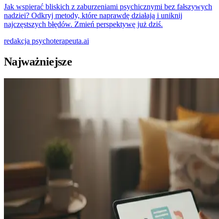
Jak wspierać bliskich z zaburzeniami psychicznymi bez fałszywych
nadziei? Odkryj metody, które naprawdę działają i uniknij
najczęstszych błędów. Zmień perspektywę już dziś.
redakcja
psychoterapeuta.ai
Najważniejsze