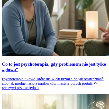
Co to jest psychoterapia, gdy problemem nie jest tylko
„głowa”
Psychoterapia. Słowo, które dla wielu brzmi albo jak ostateczność,
albo jak modne hasło z nagłówków lifestyle’owych portali. W
rzeczywistości to jednak