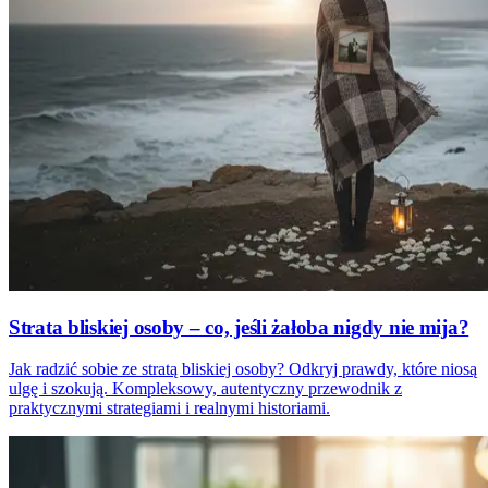
Strata bliskiej osoby – co, jeśli żałoba nigdy nie mija?
Jak radzić sobie ze stratą bliskiej osoby? Odkryj prawdy, które niosą
ulgę i szokują. Kompleksowy, autentyczny przewodnik z
praktycznymi strategiami i realnymi historiami.