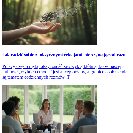
Jak radzić sobie z toksycznymi relacjami, nie zrywając od razu
Polacy często mylą toksyczność ze zwykłą kłótnią, bo w naszej
kulturze „wybuch emocji” jest akceptowany, a granice osobiste nie
są tematem codziennych rozmów. T