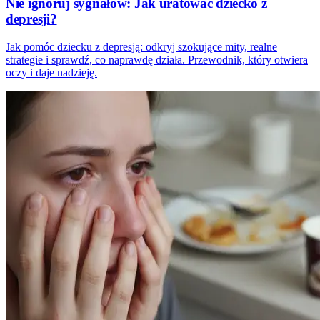
Nie ignoruj sygnałów: Jak uratować dziecko z
depresji?
Jak pomóc dziecku z depresją: odkryj szokujące mity, realne
strategie i sprawdź, co naprawdę działa. Przewodnik, który otwiera
oczy i daje nadzieję.