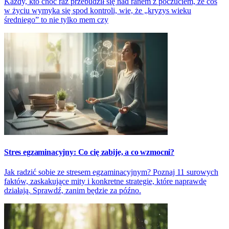
Każdy, kto choć raz przebudził się nad ranem z poczuciem, że coś
w życiu wymyka się spod kontroli, wie, że „kryzys wieku
średniego” to nie tylko mem czy
Stres egzaminacyjny: Co cię zabije, a co wzmocni?
Jak radzić sobie ze stresem egzaminacyjnym? Poznaj 11 surowych
faktów, zaskakujące mity i konkretne strategie, które naprawdę
działają. Sprawdź, zanim będzie za późno.