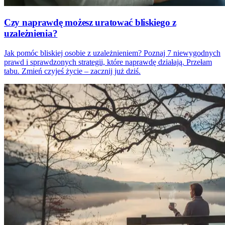
Czy naprawdę możesz uratować bliskiego z
uzależnienia?
Jak pomóc bliskiej osobie z uzależnieniem? Poznaj 7 niewygodnych
prawd i sprawdzonych strategii, które naprawdę działają. Przełam
tabu. Zmień czyjeś życie – zacznij już dziś.