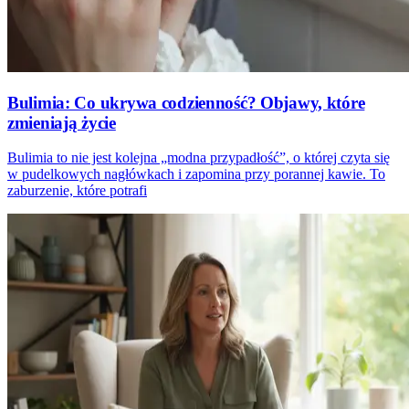
Bulimia: Co ukrywa codzienność? Objawy, które
zmieniają życie
Bulimia to nie jest kolejna „modna przypadłość”, o której czyta się
w pudelkowych nagłówkach i zapomina przy porannej kawie. To
zaburzenie, które potrafi