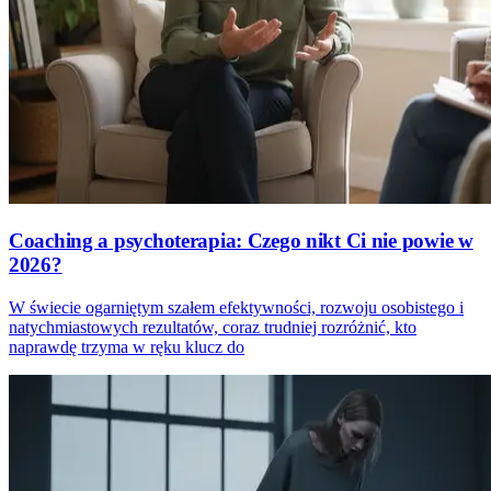
Coaching a psychoterapia: Czego nikt Ci nie powie w
2026?
W świecie ogarniętym szałem efektywności, rozwoju osobistego i
natychmiastowych rezultatów, coraz trudniej rozróżnić, kto
naprawdę trzyma w ręku klucz do