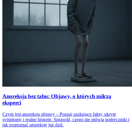
Anoreksja bez tabu: Objawy, o których milczą
eksperci
Czym jest anoreksja objawy – Poznaj szokujące fakty, ukryte
symptomy i realne historie. Sprawdź, czego nie mówią podręczniki i
jak rozpoznać anoreksję już dziś.