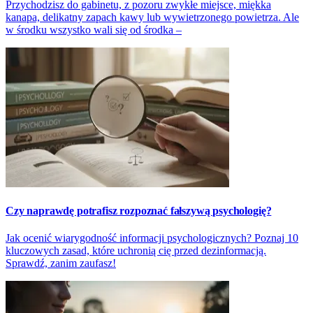
Przychodzisz do gabinetu, z pozoru zwykłe miejsce, miękka
kanapa, delikatny zapach kawy lub wywietrzonego powietrza. Ale
w środku wszystko wali się od środka –
Czy naprawdę potrafisz rozpoznać fałszywą psychologię?
Jak ocenić wiarygodność informacji psychologicznych? Poznaj 10
kluczowych zasad, które uchronią cię przed dezinformacją.
Sprawdź, zanim zaufasz!