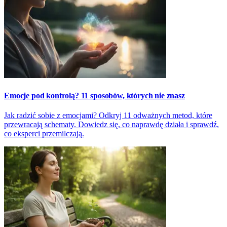
Emocje pod kontrolą? 11 sposobów, których nie znasz
Jak radzić sobie z emocjami? Odkryj 11 odważnych metod, które
przewracają schematy. Dowiedz się, co naprawdę działa i sprawdź,
co eksperci przemilczają.