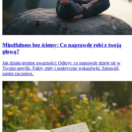
Mindfulness bez ściemy: Co naprawdę robi z twoją
głową?
Jak działa trening uważności: Odkryj, co naprawdę dzieje się w
Twoim umyśle. Fakty, mity i praktyczne wskazówki. Sprawdź,
zanim zaczniesz.