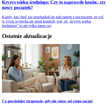
Kryzys wieku średniego: Czy to naprawdę koniec, czy
nowy początek?
Każdy, kto choć raz przebudził się nad ranem z poczuciem, że coś
w życiu wymyka się spod kontroli, wie, że „kryzys wieku
średniego” to nie tylko mem czy
Ostatnie aktualizacje
Co powiedzieć terapeucie, gdy nie wiesz, od czego zacząć