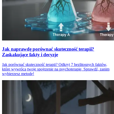
Jak naprawdę porównać skuteczność terapii?
Zaskakujące fakty i decyzje
Jak porównać skuteczność terapii? Odkryj 7 bezlitosnych faktów,
które wywrócą twoje spojrzenie na psychoterapię. Sprawdź, zanim
wybierzesz metodę!