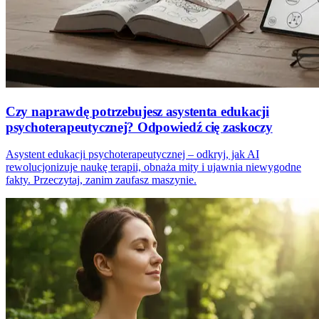
Czy naprawdę potrzebujesz asystenta edukacji
psychoterapeutycznej? Odpowiedź cię zaskoczy
Asystent edukacji psychoterapeutycznej – odkryj, jak AI
rewolucjonizuje naukę terapii, obnaża mity i ujawnia niewygodne
fakty. Przeczytaj, zanim zaufasz maszynie.