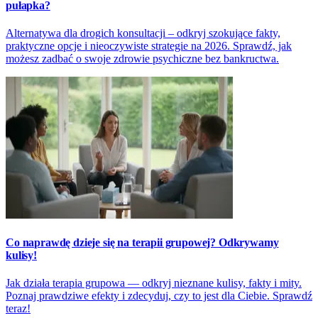
pułapka?
Alternatywa dla drogich konsultacji – odkryj szokujące fakty,
praktyczne opcje i nieoczywiste strategie na 2026. Sprawdź, jak
możesz zadbać o swoje zdrowie psychiczne bez bankructwa.
Co naprawdę dzieje się na terapii grupowej? Odkrywamy
kulisy!
Jak działa terapia grupowa — odkryj nieznane kulisy, fakty i mity.
Poznaj prawdziwe efekty i zdecyduj, czy to jest dla Ciebie. Sprawdź
teraz!