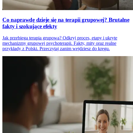
Co naprawdę dzieje się na terapii grupowej? Brutalne
fakty i szokujące efekty
Jak przebiega terapia grupowa? Odkryj proces, etapy i ukryte
mechanizmy grupowej psychoterapii. Fakty, mity oraz realne
przykłady z Polski. Przeczytaj zanim wejdziesz do kręgu.