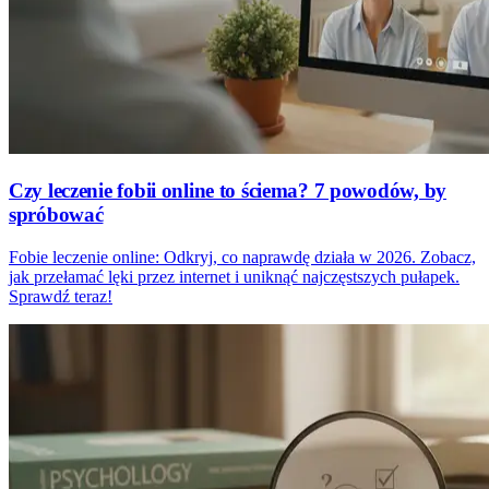
Czy leczenie fobii online to ściema? 7 powodów, by
spróbować
Fobie leczenie online: Odkryj, co naprawdę działa w 2026. Zobacz,
jak przełamać lęki przez internet i uniknąć najczęstszych pułapek.
Sprawdź teraz!