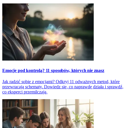
Emocje pod kontrolą? 11 sposobów, których nie znasz
Jak radzić sobie z emocjami? Odkryj 11 odważnych metod, które
przewracają schematy. Dowiedz się, co naprawdę działa i sprawdź,
co eksperci przemilczają.