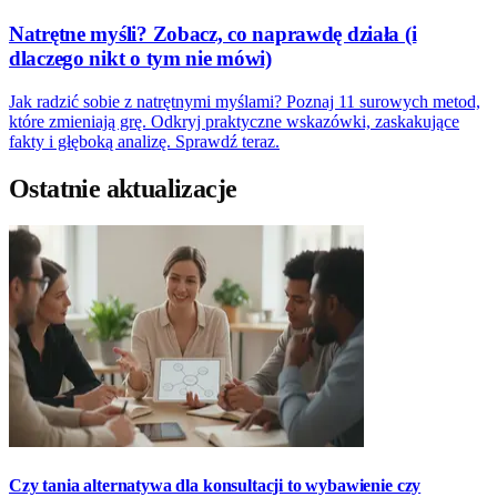
Natrętne myśli? Zobacz, co naprawdę działa (i
dlaczego nikt o tym nie mówi)
Jak radzić sobie z natrętnymi myślami? Poznaj 11 surowych metod,
które zmieniają grę. Odkryj praktyczne wskazówki, zaskakujące
fakty i głęboką analizę. Sprawdź teraz.
Ostatnie aktualizacje
Czy tania alternatywa dla konsultacji to wybawienie czy