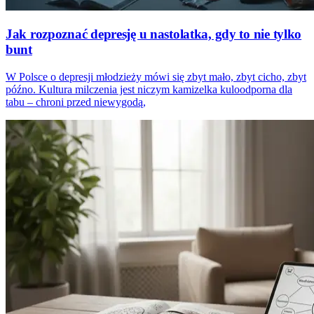
Jak rozpoznać depresję u nastolatka, gdy to nie tylko
bunt
W Polsce o depresji młodzieży mówi się zbyt mało, zbyt cicho, zbyt
późno. Kultura milczenia jest niczym kamizelka kuloodporna dla
tabu – chroni przed niewygodą,