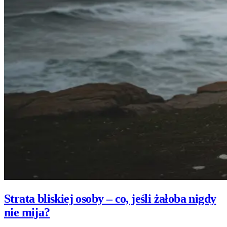
Strata bliskiej osoby – co, jeśli żałoba nigdy
nie mija?