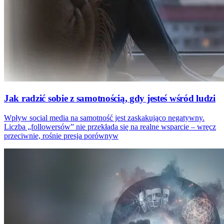
Jak radzić sobie z samotnością, gdy jesteś wśród ludzi
Wpływ social media na samotność jest zaskakująco negatywny.
Liczba „followersów” nie przekłada się na realne wsparcie – wręcz
przeciwnie, rośnie presja porównyw