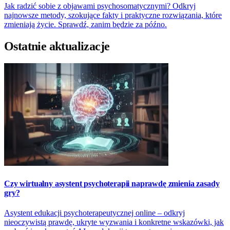
Jak radzić sobie z objawami psychosomatycznymi? Odkryj
najnowsze metody, szokujące fakty i praktyczne rozwiązania, które
zmieniają życie. Sprawdź, zanim będzie za późno.
Ostatnie aktualizacje
Czy wirtualny asystent psychoterapii naprawdę zmienia zasady
gry?
Asystent edukacji psychoterapeutycznej online – odkryj
nieoczywistą prawdę, ukryte wyzwania i konkretne wskazówki, jak