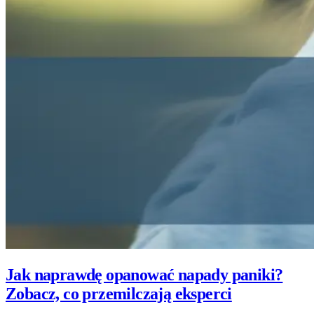
Jak naprawdę opanować napady paniki?
Zobacz, co przemilczają eksperci