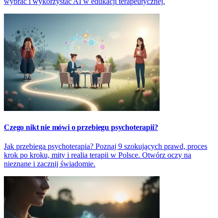
wybrać i wykorzystać AI w edukacji terapeutycznej.
Czego nikt nie mówi o przebiegu psychoterapii?
Jak przebiega psychoterapia? Poznaj 9 szokujących prawd, proces
krok po kroku, mity i realia terapii w Polsce. Otwórz oczy na
nieznane i zacznij świadomie.