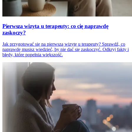
Pierwsza wizyta u terapeuty: co cię naprawdę
zaskoczy?
Jak przygotować się na pierwszą wizytę u terapeuty? Sprawdź, co
naprawdę musisz wiedzieć, by nie dać się zaskoczyć. Odkryj fakty i
błędy, które popełnia większość.