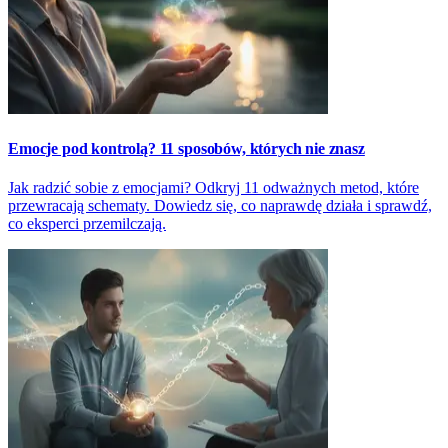
Emocje pod kontrolą? 11 sposobów, których nie znasz
Jak radzić sobie z emocjami? Odkryj 11 odważnych metod, które
przewracają schematy. Dowiedz się, co naprawdę działa i sprawdź,
co eksperci przemilczają.