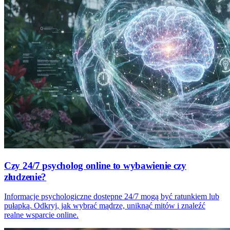
Czy 24/7 psycholog online to wybawienie czy
złudzenie?
Informacje psychologiczne dostępne 24/7 mogą być ratunkiem lub
pułapką. Odkryj, jak wybrać mądrze, uniknąć mitów i znaleźć
realne wsparcie online.