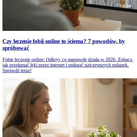
Czy leczenie fobii online to ściema? 7 powodów, by
spróbować
Fobie leczenie online: Odkryj, co naprawdę działa w 2026. Zobacz,
jak przełamać lęki przez internet i uniknąć najczęstszych pułapek.
Sprawdź teraz!