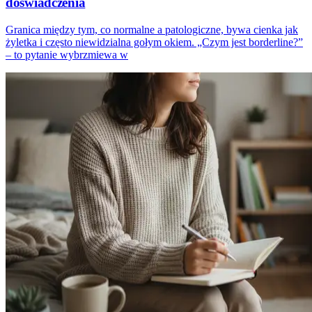
doświadczenia
Granica między tym, co normalne a patologiczne, bywa cienka jak
żyletka i często niewidzialna gołym okiem. „Czym jest borderline?”
– to pytanie wybrzmiewa w