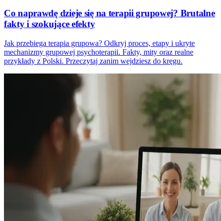
Co naprawdę dzieje się na terapii grupowej? Brutalne
fakty i szokujące efekty
Jak przebiega terapia grupowa? Odkryj proces, etapy i ukryte
mechanizmy grupowej psychoterapii. Fakty, mity oraz realne
przykłady z Polski. Przeczytaj zanim wejdziesz do kręgu.