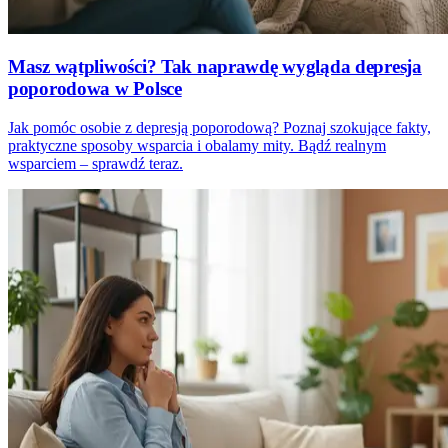
Masz wątpliwości? Tak naprawdę wygląda depresja
poporodowa w Polsce
Jak pomóc osobie z depresją poporodową? Poznaj szokujące fakty,
praktyczne sposoby wsparcia i obalamy mity. Bądź realnym
wsparciem – sprawdź teraz.