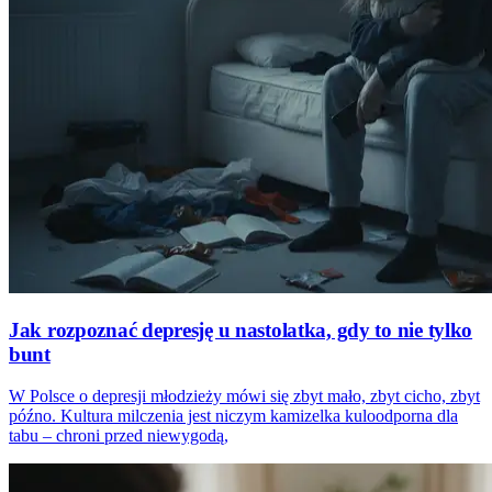
Jak rozpoznać depresję u nastolatka, gdy to nie tylko
bunt
W Polsce o depresji młodzieży mówi się zbyt mało, zbyt cicho, zbyt
późno. Kultura milczenia jest niczym kamizelka kuloodporna dla
tabu – chroni przed niewygodą,