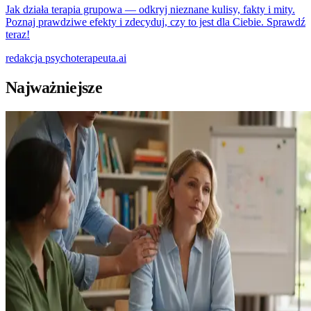
Jak działa terapia grupowa — odkryj nieznane kulisy, fakty i mity.
Poznaj prawdziwe efekty i zdecyduj, czy to jest dla Ciebie. Sprawdź
teraz!
redakcja
psychoterapeuta.ai
Najważniejsze