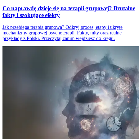
Co naprawdę dzieje się na terapii grupowej? Brutalne
fakty i szokujące efekty
Jak przebiega terapia grupowa? Odkryj proces, etapy i ukryte
mechanizmy grupowej psychoterapii. Fakty, mity oraz realne
przykłady z Polski. Przeczytaj zanim wejdziesz do kręgu.