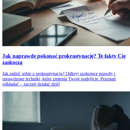
Jak naprawdę pokonać prokrastynację? Te fakty Cię
zaskoczą
Jak radzić sobie z prokrastynacją? Odkryj szokujące prawdy i
sprawdzone techniki, które zmienią Twoje podejście. Przestań
odkładać – zacznij działać dziś!