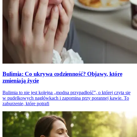
Bulimia: Co ukrywa codzienność? Objawy, które
zmieniają życie
Bulimia to nie jest kolejna „modna przypadłość”, o której czyta się
w pudelkowych nagłówkach i zapomina przy porannej kawie. To
zaburzenie, które potrafi