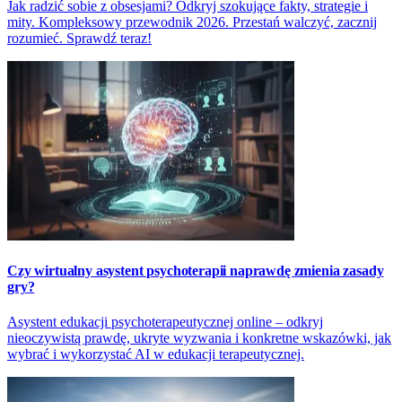
Jak radzić sobie z obsesjami? Odkryj szokujące fakty, strategie i
mity. Kompleksowy przewodnik 2026. Przestań walczyć, zacznij
rozumieć. Sprawdź teraz!
Czy wirtualny asystent psychoterapii naprawdę zmienia zasady
gry?
Asystent edukacji psychoterapeutycznej online – odkryj
nieoczywistą prawdę, ukryte wyzwania i konkretne wskazówki, jak
wybrać i wykorzystać AI w edukacji terapeutycznej.