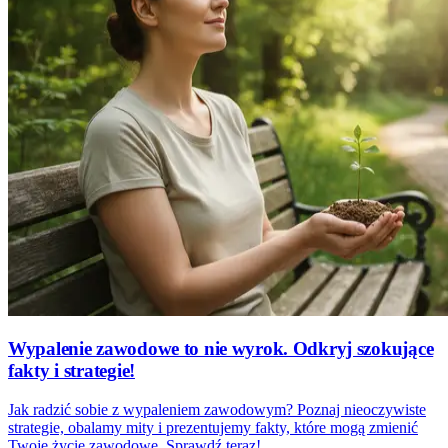
Wypalenie zawodowe to nie wyrok. Odkryj szokujące
fakty i strategie!
Jak radzić sobie z wypaleniem zawodowym? Poznaj nieoczywiste
strategie, obalamy mity i prezentujemy fakty, które mogą zmienić
Twoje życie zawodowe. Sprawdź teraz!