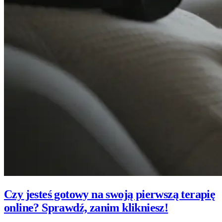
Czy jesteś gotowy na swoją pierwszą terapię
online? Sprawdź, zanim klikniesz!