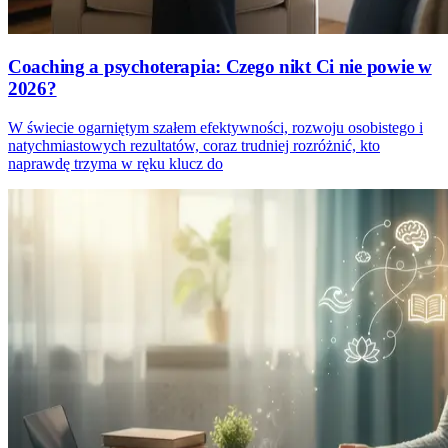
Coaching a psychoterapia: Czego nikt Ci nie powie w
2026?
W świecie ogarniętym szałem efektywności, rozwoju osobistego i
natychmiastowych rezultatów, coraz trudniej rozróżnić, kto
naprawdę trzyma w ręku klucz do