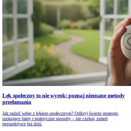
Lęk społeczny to nie wyrok: poznaj nieznane metody
przełamania
Jak radzić sobie z lękiem społecznym? Odkryj świeże strategie,
szokujące fakty i praktyczne sposoby – nie czekaj, zmień
perspektywę już dziś.