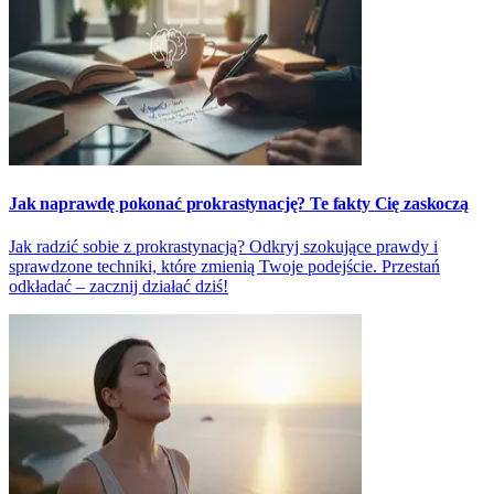
Jak naprawdę pokonać prokrastynację? Te fakty Cię zaskoczą
Jak radzić sobie z prokrastynacją? Odkryj szokujące prawdy i
sprawdzone techniki, które zmienią Twoje podejście. Przestań
odkładać – zacznij działać dziś!