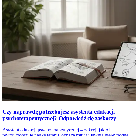
Czy naprawdę potrzebujesz asystenta edukacji
psychoterapeutycznej? Odpowiedź cię zaskoczy
Asystent edukacji psychoterapeutycznej – odkryj, jak AI
rewolucjonizuje naukę terapii, obnaża mity i ujawnia niewygodne