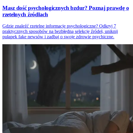
Masz dość psychologicznych bzdur? Poznaj prawdę o
rzetelnych źródłach
Gdzie znaleźć rzetelne informacje psychologiczne? Odkryj 7
praktycznych sposobów na bezbłędną selekcję źródeł, uniknij
pułapek fake newsów i zadbaj o swoje zdrowie psychiczne.