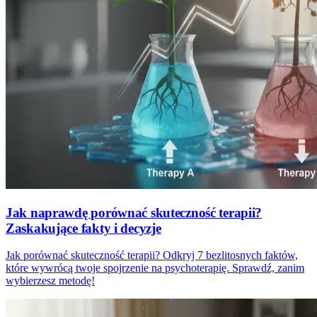
Jak naprawdę porównać skuteczność terapii?
Zaskakujące fakty i decyzje
Jak porównać skuteczność terapii? Odkryj 7 bezlitosnych faktów,
które wywrócą twoje spojrzenie na psychoterapię. Sprawdź, zanim
wybierzesz metodę!