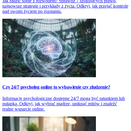
Jak radzić sobie z rozwodem? Sprawdź 7 szokujących prawd,
najnowsze strategie i przykłady z życia. Odkryj, jak przejąć kontrolę
nad swoim życiem po rozstaniu.
Czy 24/7 psycholog online to wybawienie czy złudzenie?
Informacje psychologiczne dostępne 24/7 mogą być ratunkiem lub
pułapką. Odkryj, jak wybrać mądrze, uniknąć mitów i znaleźć
realne wsparcie online.