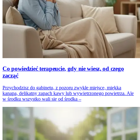
Co powiedzieć terapeucie, gdy nie wiesz, od czego
zacząć
Przychodzisz do gabinetu, z pozoru zwykłe miejsce, miękka
kanapa, delikatny zapach kawy lub wywietrzonego powietrza. Ale
w środku wszystko wali się od środka –