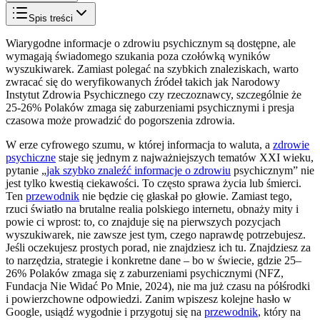
Spis treści
Wiarygodne informacje o zdrowiu psychicznym są dostępne, ale
wymagają świadomego szukania poza czołówką wyników
wyszukiwarek. Zamiast polegać na szybkich znaleziskach, warto
zwracać się do weryfikowanych źródeł takich jak Narodowy
Instytut Zdrowia Psychicznego czy rzeczoznawcy, szczególnie że
25-26% Polaków zmaga się zaburzeniami psychicznymi i presja
czasowa może prowadzić do pogorszenia zdrowia.
W erze cyfrowego szumu, w której informacja to waluta, a
zdrowie
psychiczne
staje się jednym z najważniejszych tematów XXI wieku,
pytanie „
jak szybko znaleźć informacje o zdrowiu
psychicznym” nie
jest tylko kwestią ciekawości. To często sprawa życia lub śmierci.
Ten
przewodnik
nie będzie cię głaskał po głowie. Zamiast tego,
rzuci światło na brutalne realia polskiego internetu, obnaży mity i
powie ci wprost: to, co znajduje się na pierwszych pozycjach
wyszukiwarek, nie zawsze jest tym, czego naprawdę potrzebujesz.
Jeśli oczekujesz prostych porad, nie znajdziesz ich tu. Znajdziesz za
to narzędzia, strategie i konkretne dane – bo w świecie, gdzie 25–
26% Polaków zmaga się z zaburzeniami psychicznymi (NFZ,
Fundacja Nie Widać Po Mnie, 2024), nie ma już czasu na półśrodki
i powierzchowne odpowiedzi. Zanim wpiszesz kolejne hasło w
Google, usiądź wygodnie i przygotuj się na
przewodnik
, który na