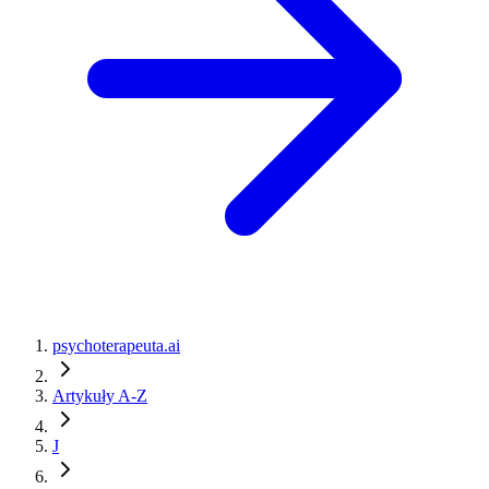
psychoterapeuta.ai
Artykuły A-Z
J