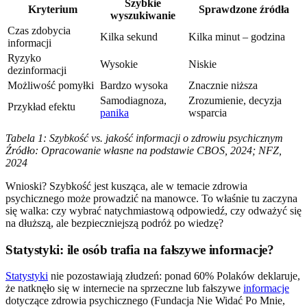
Szybkie
Kryterium
Sprawdzone źródła
wyszukiwanie
Czas zdobycia
Kilka sekund
Kilka minut – godzina
informacji
Ryzyko
Wysokie
Niskie
dezinformacji
Możliwość pomyłki
Bardzo wysoka
Znacznie niższa
Samodiagnoza,
Zrozumienie, decyzja
Przykład efektu
panika
wsparcia
Tabela 1: Szybkość vs. jakość informacji o zdrowiu psychicznym
Źródło: Opracowanie własne na podstawie CBOS, 2024; NFZ,
2024
Wnioski? Szybkość jest kusząca, ale w temacie zdrowia
psychicznego może prowadzić na manowce. To właśnie tu zaczyna
się walka: czy wybrać natychmiastową odpowiedź, czy odważyć się
na dłuższą, ale bezpieczniejszą podróż po wiedzę?
Statystyki: ile osób trafia na fałszywe informacje?
Statystyki
nie pozostawiają złudzeń: ponad 60% Polaków deklaruje,
że natknęło się w internecie na sprzeczne lub fałszywe
informacje
dotyczące zdrowia psychicznego (Fundacja Nie Widać Po Mnie,