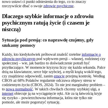
nowo ustawi ci punkt odniesienia do tego, co to znaczy
rzeczywiście dbać o swoje
zdrowie psychiczne
.
Dlaczego szybkie informacje o zdrowiu
psychicznym ratują życie (i czasem je
niszczą)
Sytuacja pod presją: co naprawdę czujemy, gdy
szukamy pomocy
Każdy, kto kiedykolwiek próbował znaleźć rzetelne
informacje o
zdrowiu psychicznym
pod wpływem presji – własnej, rodzinnej czy
społecznej – wie, jak bardzo to doświadczenie potrafi być
przytłaczające. W momencie kryzysu liczy się każda sekunda. Palce
drżą na klawiaturze, serce bije szybciej, a myśli krążą wokół tego,
czy znajdziesz odpowiedź, zanim
emocje
przejmą kontrolę. Według
CBOS aż 68% Polaków regularnie odczuwa objawy stresu w
codziennym życiu (CBOS, 2024). To nie jest marginalny problem –
to
nowa normalność
. W takich chwilach chcemy szybkiej ulgi, a
internet
obiecuje ją na wyciągnięcie ręki. Ale za tą łatwością kryje
się ryzyko – powierzchowna informacja, która nie tylko nie
pomoże, ale może pogorszyć sytuację.