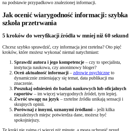
na podstawie przypadkowo znalezionej informacji.
Jak ocenić wiarygodność informacji: szybka
szkoła przetrwania
5 kroków do weryfikacji źródła w mniej niż 60 sekund
Chcesz szybko sprawdzić, czy informacja jest rzetelna? Oto pięć
kroków, które możesz wykonać niemal natychmiast:
Sprawdź autora i jego kompetencje
– czy to specjalista,
instytucja naukowa, czy anonimowy bloger?
Oceń aktualność informacji
–
zdrowie psychiczne
to
dynamicznie zmieniający się temat, data publikacji ma
znaczenie.
Poszukaj odniesień do badań naukowych lub oficjalnych
raportów
– im więcej wiarygodnych źródeł, tym lepiej.
Zwróć uwagę na język
– rzetelne źródła unikają sensacji i
skrajnych opinii.
Porównaj z innymi, uznanymi źródłami
– jeśli kilka
niezależnych miejsc potwierdza dane, możesz być
spokojniejszy.
Te kroki nie zajmą ci więcej niż minutę, a mogą uchronić przed