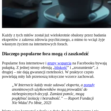
Każdy z tych mitów został już wielokrotnie obalony przez badania
ekspertów z zakresu zdrowia psychicznego, a mimo to wciąż żyje
własnym życiem na internetowych forach.
Dlaczego popularne fora mogą ci zaszkodzić
Popularne fora internetowe i
grupy wsparcia
na Facebooku bywają
pułapką. Z jednej strony oferują „
bliskość
” i „zrozumienie”, z
drugiej – nie dają gwarancji rzetelności. W praktyce często
powielają mity lub przenoszą toksyczne wzorce zachowań.
„W Internecie każdy może udawać eksperta, a
porady
anonimowych użytkowników mogą prowadzić do
niebezpiecznych decyzji. Zamiast pomóc, mogą
pogłębiać izolację i bezradność.” — Raport Fundacji
Nie Widać Po Mnie, 2023