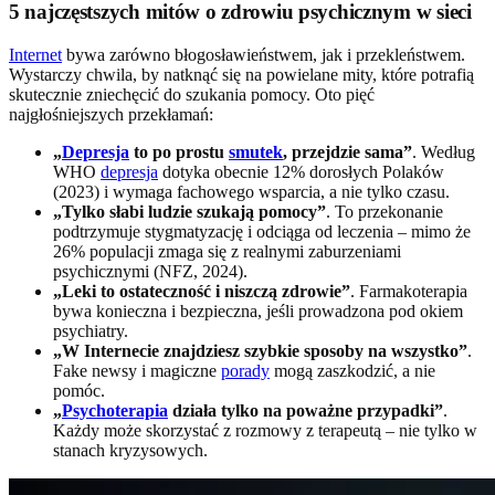
5 najczęstszych mitów o zdrowiu psychicznym w sieci
Internet
bywa zarówno błogosławieństwem, jak i przekleństwem.
Wystarczy chwila, by natknąć się na powielane mity, które potrafią
skutecznie zniechęcić do szukania pomocy. Oto pięć
najgłośniejszych przekłamań:
„
Depresja
to po prostu
smutek
, przejdzie sama”
. Według
WHO
depresja
dotyka obecnie 12% dorosłych Polaków
(2023) i wymaga fachowego wsparcia, a nie tylko czasu.
„Tylko słabi ludzie szukają pomocy”
. To przekonanie
podtrzymuje stygmatyzację i odciąga od leczenia – mimo że
26% populacji zmaga się z realnymi zaburzeniami
psychicznymi (NFZ, 2024).
„Leki to ostateczność i niszczą zdrowie”
. Farmakoterapia
bywa konieczna i bezpieczna, jeśli prowadzona pod okiem
psychiatry.
„W Internecie znajdziesz szybkie sposoby na wszystko”
.
Fake newsy i magiczne
porady
mogą zaszkodzić, a nie
pomóc.
„
Psychoterapia
działa tylko na poważne przypadki”
.
Każdy może skorzystać z rozmowy z terapeutą – nie tylko w
stanach kryzysowych.