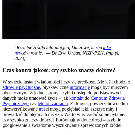
"Rzetelne źródła informacji są kluczowe, liczba
fake
news
ów rośnie." — Dr Ewa Urban, NIZP-PZH, [mp.pl,
2024]
Czas kontra jakość: czy szybko znaczy dobrze?
W świecie instant wiadomości liczy się prędkość. Ale jeśli chodzi o
zdrowie psychiczne
, błyskawiczne
informacje
mogą być mieczem
obosiecznym. Z jednej strony, szybki dostęp do podstawowych
danych może uratować życie – jak
kontakt
do
Centrum Zdrowia
Psychicznego
czy
telefon zaufania
. Z drugiej, powierzchowne lub
niezweryfikowane
tre
ści mogą pogłębiać lęki, szerzyć mity i
prowadzić do błędnych decyzji. Warto więc zadać sobie pytanie:
czy szybko znaczy dobrze? Porównajmy dwie drogi – szybkie
googlowanie a świadome wyszukiwanie sprawdzonych źródeł.