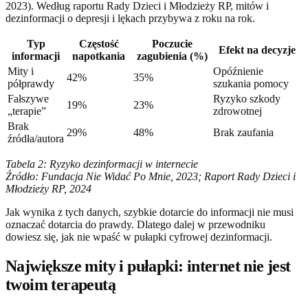
2023). Według raportu Rady Dzieci i Młodzieży RP, mitów i
dezinformacji o depresji i lękach przybywa z roku na rok.
Typ
Częstość
Poczucie
Efekt na decyzje
informacji
napotkania
zagubienia (%)
Mity i
Opóźnienie
42%
35%
półprawdy
szukania pomocy
Fałszywe
Ryzyko szkody
19%
23%
„terapie”
zdrowotnej
Brak
29%
48%
Brak zaufania
źródła/autora
Tabela 2: Ryzyko dezinformacji w internecie
Źródło: Fundacja Nie Widać Po Mnie, 2023; Raport Rady Dzieci i
Młodzieży RP, 2024
Jak wynika z tych danych, szybkie dotarcie do informacji nie musi
oznaczać dotarcia do prawdy. Dlatego dalej w przewodniku
dowiesz się, jak nie wpaść w pułapki cyfrowej dezinformacji.
Największe mity i pułapki: internet nie jest
twoim terapeutą