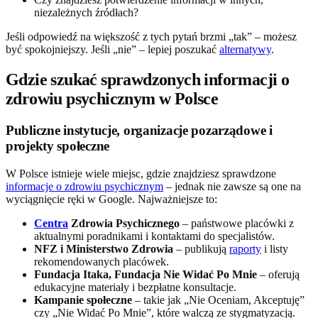
niezależnych źródłach?
Jeśli odpowiedź na większość z tych pytań brzmi „tak” – możesz
być spokojniejszy. Jeśli „nie” – lepiej poszukać
alternatywy
.
Gdzie szukać sprawdzonych informacji o
zdrowiu psychicznym w Polsce
Publiczne instytucje, organizacje pozarządowe i
projekty społeczne
W Polsce istnieje wiele miejsc, gdzie znajdziesz sprawdzone
informacje o zdrowiu psychicznym
– jednak nie zawsze są one na
wyciągnięcie ręki w Google. Najważniejsze to:
Centra
Zdrowia Psychicznego
– państwowe placówki z
aktualnymi poradnikami i kontaktami do specjalistów.
NFZ i Ministerstwo Zdrowia
– publikują
raporty
i listy
rekomendowanych placówek.
Fundacja Itaka, Fundacja Nie Widać Po Mnie
– oferują
edukacyjne materiały i bezpłatne konsultacje.
Kampanie społeczne
– takie jak „Nie Oceniam, Akceptuję”
czy „Nie Widać Po Mnie”, które walczą ze stygmatyzacją.