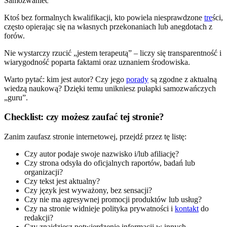
Samozwaniec
Ktoś bez formalnych kwalifikacji, kto powiela niesprawdzone
tre
ści,
często opierając się na własnych przekonaniach lub anegdotach z
forów.
Nie wystarczy rzucić „jestem terapeutą” – liczy się transparentność i
wiarygodność poparta faktami oraz uznaniem środowiska.
Warto pytać: kim jest autor? Czy jego
porady
są zgodne z aktualną
wiedzą naukową? Dzięki temu unikniesz pułapki samozwańczych
„guru”.
Checklist: czy możesz zaufać tej stronie?
Zanim zaufasz stronie internetowej, przejdź przez tę listę:
Czy autor podaje swoje nazwisko i/lub afiliację?
Czy strona odsyła do oficjalnych raportów, badań lub
organizacji?
Czy tekst jest aktualny?
Czy język jest wyważony, bez sensacji?
Czy nie ma agresywnej promocji produktów lub usług?
Czy na stronie widnieje polityka prywatności i
kontakt
do
redakcji?
Czy znajdziesz potwierdzenie informacji w innych,