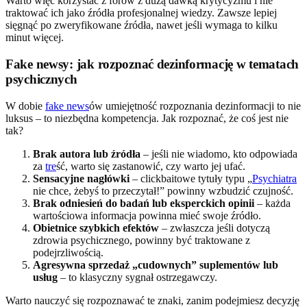
Warto więc korzystać z forów z dużą dawką krytycyzmu i nie
traktować ich jako źródła profesjonalnej wiedzy. Zawsze lepiej
sięgnąć po zweryfikowane źródła, nawet jeśli wymaga to kilku
minut więcej.
Fake newsy: jak rozpoznać dezinformację w tematach
psychicznych
W dobie
fake news
ów umiejętność rozpoznania dezinformacji to nie
luksus – to niezbędna kompetencja. Jak rozpoznać, że coś jest nie
tak?
Brak autora lub źródła
– jeśli nie wiadomo, kto odpowiada
za
tre
ść, warto się zastanowić, czy warto jej ufać.
Sensacyjne nagłówki
– clickbaitowe tytuły typu „
Psychiatra
nie chce, żebyś to przeczytał!” powinny wzbudzić czujność.
Brak odniesień do badań lub eksperckich opinii
– każda
wartościowa informacja powinna mieć swoje źródło.
Obietnice szybkich efektów
– zwłaszcza jeśli dotyczą
zdrowia psychicznego, powinny być traktowane z
podejrzliwością.
Agresywna sprzedaż „cudownych” suplementów lub
usług
– to klasyczny sygnał ostrzegawczy.
Warto nauczyć się rozpoznawać te znaki, zanim podejmiesz decyzję