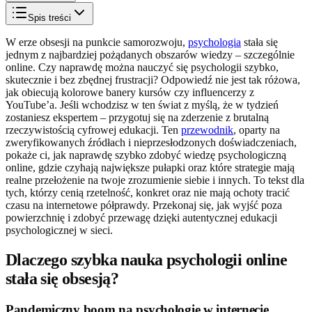
Spis treści
W erze obsesji na punkcie samorozwoju,
psychologia
stała się
jednym z najbardziej pożądanych obszarów wiedzy – szczególnie
online. Czy naprawdę można nauczyć się psychologii szybko,
skutecznie i bez zbędnej frustracji? Odpowiedź nie jest tak różowa,
jak obiecują kolorowe banery kursów czy influencerzy z
YouTube’a. Jeśli wchodzisz w ten świat z myślą, że w tydzień
zostaniesz ekspertem – przygotuj się na zderzenie z brutalną
rzeczywistością cyfrowej edukacji. Ten
przewodnik
, oparty na
zweryfikowanych źródłach i nieprzesłodzonych doświadczeniach,
pokaże ci, jak naprawdę szybko zdobyć wiedzę psychologiczną
online, gdzie czyhają największe pułapki oraz które strategie mają
realne przełożenie na twoje zrozumienie siebie i innych. To tekst dla
tych, którzy cenią rzetelność, konkret oraz nie mają ochoty tracić
czasu na internetowe półprawdy. Przekonaj się, jak wyjść poza
powierzchnię i zdobyć przewagę dzięki autentycznej edukacji
psychologicznej w sieci.
Dlaczego szybka nauka psychologii online
stała się obsesją?
Pandemiczny boom na psychologię w internecie