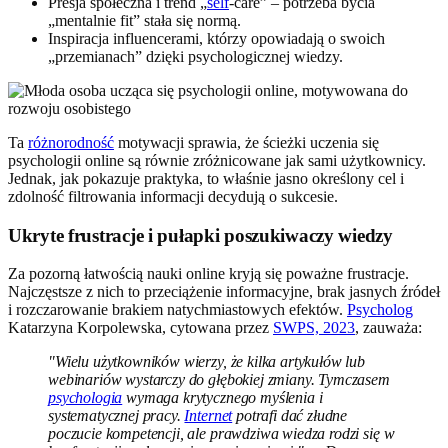
Presja społeczna i trend „
self
-care” – potrzeba bycia
„mentalnie fit” stała się normą.
Inspiracja influencerami, którzy opowiadają o swoich
„przemianach” dzięki psychologicznej wiedzy.
Ta
różnorodność
motywacji sprawia, że ścieżki uczenia się
psychologii online są równie zróżnicowane jak sami użytkownicy.
Jednak, jak pokazuje praktyka, to właśnie jasno określony cel i
zdolność filtrowania informacji decydują o sukcesie.
Ukryte frustracje i pułapki poszukiwaczy wiedzy
Za pozorną łatwością nauki online kryją się poważne frustracje.
Najczęstsze z nich to przeciążenie informacyjne, brak jasnych źródeł
i rozczarowanie brakiem natychmiastowych efektów.
Psycholog
Katarzyna Korpolewska, cytowana przez
SWPS, 2023
, zauważa:
"Wielu użytkowników wierzy, że kilka artykułów lub
webinariów wystarczy do głębokiej zmiany. Tymczasem
psychologia
wymaga krytycznego myślenia i
systematycznej pracy.
Internet
potrafi dać złudne
poczucie kompetencji, ale prawdziwa wiedza rodzi się w