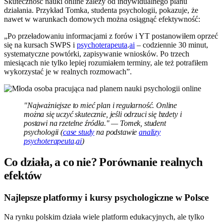
Skuteczność nauki online zależy od indywidualnego planu
działania. Przykład Tomka, studenta psychologii, pokazuje, że
nawet w warunkach domowych można osiągnąć efektywność:
„Po przeładowaniu informacjami z forów i YT postanowiłem oprzeć
się na kursach SWPS i
psychoterapeuta
.
ai
– codziennie 30 minut,
systematyczne powtórki, zapisywanie wniosków. Po trzech
miesiącach nie tylko lepiej rozumiałem terminy, ale też potrafiłem
wykorzystać je w realnych rozmowach”.
"Najważniejsze to mieć plan i regularność. Online
można się uczyć skutecznie, jeśli odrzuci się bzdety i
postawi na rzetelne źródła." — Tomek, student
psychologii (
case study
na podstawie
analizy
psychoterapeuta
.
ai
)
Co działa, a co nie? Porównanie realnych
efektów
Najlepsze platformy i kursy psychologiczne w Polsce
Na rynku polskim działa wiele platform edukacyjnych, ale tylko