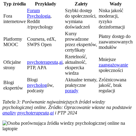
Typ źródła
Przykłady
Zalety
Wady
Forum
Szybki dostęp
Niska jakość
Fora
Psychologia
,
do społeczności,
moderacji,
internetowe
Reddit
wymiana
ryzyko
/r/psychology
doświadczeń
dezinformacji
Kursy
Płatny dostęp do
Platformy
Coursera, edX,
prowadzone
zaawansowanych
MOOC
SWPS Open
przez ekspertów,
modułów
certyfikaty
Rzetelność,
Mniejsze
Oficjalne
psychoterapeuta
.
ai
,
aktualność,
zaangażowanie
strony
PTP, APA
ekspercka
społeczności
wiedza
Blogi
Aktualne tematy,
Zróżnicowana
Blogi
psycholog
ów,
praktyczne
jakość, brak
ekspertów
podcasty
porady
regulacji
Tabela 3: Porównanie najważniejszych źródeł wiedzy
psychologicznej online. Źródło: Opracowanie własne na podstawie
analizy
psychoterapeuta
.
ai
i PTP 2024