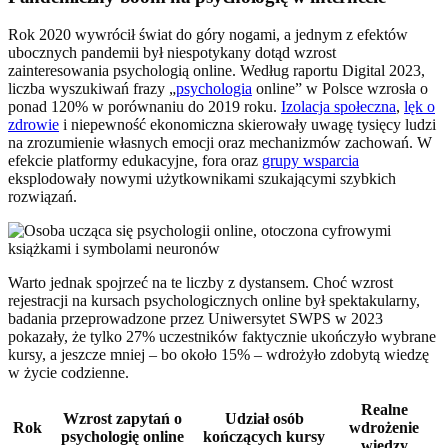
Rok 2020 wywrócił świat do góry nogami, a jednym z efektów
ubocznych pandemii był niespotykany dotąd wzrost
zainteresowania psychologią online. Według raportu Digital 2023,
liczba wyszukiwań frazy „
psychologia
online” w Polsce wzrosła o
ponad 120% w porównaniu do 2019 roku.
Izolacja społeczna
,
lęk o
zdrowie
i niepewność ekonomiczna skierowały uwagę tysięcy ludzi
na zrozumienie własnych emocji oraz mechanizmów zachowań. W
efekcie platformy edukacyjne, fora oraz
grupy wsparcia
eksplodowały nowymi użytkownikami szukającymi szybkich
rozwiązań.
Warto jednak spojrzeć na te liczby z dystansem. Choć wzrost
rejestracji na kursach psychologicznych online był spektakularny,
badania przeprowadzone przez Uniwersytet SWPS w 2023
pokazały, że tylko 27% uczestników faktycznie ukończyło wybrane
kursy, a jeszcze mniej – bo około 15% – wdrożyło zdobytą wiedzę
w życie codzienne.
Realne
Wzrost zapytań o
Udział osób
Rok
wdrożenie
psychologię online
kończących kursy
wiedzy