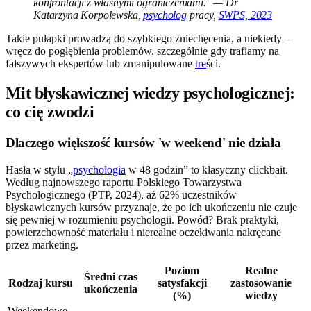
konfrontacji z własnymi ograniczeniami." — Dr
Katarzyna Korpolewska,
psycholog
pracy,
SWPS, 2023
Takie pułapki prowadzą do szybkiego zniechęcenia, a niekiedy –
wręcz do pogłębienia problemów, szczególnie gdy trafiamy na
fałszywych ekspertów lub zmanipulowane
tre
ści.
Mit błyskawicznej wiedzy psychologicznej:
co cię zwodzi
Dlaczego większość kursów 'w weekend' nie działa
Hasła w stylu „
psychologia
w 48 godzin” to klasyczny clickbait.
Według najnowszego raportu Polskiego Towarzystwa
Psychologicznego (PTP, 2024), aż 62% uczestników
błyskawicznych kursów przyznaje, że po ich ukończeniu nie czuje
się pewniej w rozumieniu psychologii. Powód? Brak praktyki,
powierzchowność materiału i nierealne oczekiwania nakręcane
przez marketing.
Poziom
Realne
Średni czas
Rodzaj kursu
satysfakcji
zastosowanie
ukończenia
(%)
wiedzy
Weekendowe