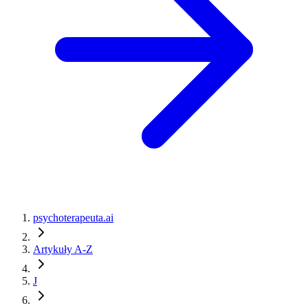
psychoterapeuta.ai
Artykuły A-Z
J