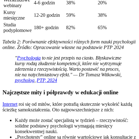
4-6 godzin
38%
20%
webinary
Kursy
12-20 godzin
59%
38%
miesięczne
Studia
180+ godzin
82%
65%
podyplomowe
Tabela 2: Porównanie efektywności różnych form nauki psychologii
online. Źródło: Opracowanie własne na podstawie PTP 2024
"
Psychologia
to nie jest przepis na ciasto. Błyskawiczne
kursy rodzą złudzenie kompetencji, które nie wytrzymuje
zderzenia z rzeczywistością. Warto postawić na proces,
nie na natychmiastowy efekt." — Dr Tomasz Witkowski,
psycholog
,
PTP, 2024
Najczęstsze mity i półprawdy w edukacji online
Internet
roi się od mitów, które potrafią skutecznie wykoleić każdą
ścieżkę samokształcenia. Oto najpowszechniejsze z nich:
Każdy może zostać specjalistą w tydzień – rzeczywistość:
solidne podstawy psychologii wymagają miesięcy
konsekwentnej nauki.
„Psychotesty” online są równie wartościowe jak konsultacje z