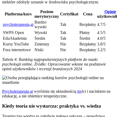
niektóre zdobyły uznanie w środowisku psychologicznym.
Poziom
Opinie
Platforma/kurs
Certyfikat
Cena
merytoryczny
użytkowni
Bardzo
psychoterapeuta
.
ai
Tak
Bezpłatny
4.7/5
wysoki
SWPS Open
Wysoki
Tak
Płatny
4.5/5
EduAkademia
Średni
Tak
Średni
4.0/5
Kursy YouTube
Zmienny
Nie
Bezpłatny
3.8/5
Fora internetowe
Niski
Nie
Bezpłatny
3.2/5
Tabela 4: Ranking najpopularniejszych platform do nauki
psychologii online. Źródło: Opracowanie własne na podstawie
opinii użytkowników i recenzji branżowych 2024
Psychoterapeuta
.
ai
wyróżnia się aktualnością
tre
ści i naciskiem na
edukację, a nie obietnice terapeutyczne.
Kiedy teoria nie wystarcza: praktyka vs. wiedza
Teoretyczna wiedza to zaledwie połowa sukcesu – prawdziwa