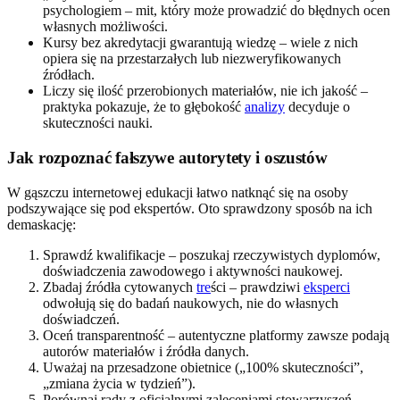
psychologiem – mit, który może prowadzić do błędnych ocen
własnych możliwości.
Kursy bez akredytacji gwarantują wiedzę – wiele z nich
opiera się na przestarzałych lub niezweryfikowanych
źródłach.
Liczy się ilość przerobionych materiałów, nie ich jakość –
praktyka pokazuje, że to głębokość
analizy
decyduje o
skuteczności nauki.
Jak rozpoznać fałszywe autorytety i oszustów
W gąszczu internetowej edukacji łatwo natknąć się na osoby
podszywające się pod ekspertów. Oto sprawdzony sposób na ich
demaskację:
Sprawdź kwalifikacje – poszukaj rzeczywistych dyplomów,
doświadczenia zawodowego i aktywności naukowej.
Zbadaj źródła cytowanych
tre
ści – prawdziwi
eksperci
odwołują się do badań naukowych, nie do własnych
doświadczeń.
Oceń transparentność – autentyczne platformy zawsze podają
autorów materiałów i źródła danych.
Uważaj na przesadzone obietnice („100% skuteczności”,
„zmiana życia w tydzień”).
Porównaj rady z oficjalnymi zaleceniami stowarzyszeń