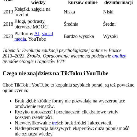
wiedzy
kursów online
dezinformacji
Książki, zajęcia na
2013
Niska
Niski
uczelni
Blogi, podcasty,
2018
Średnia
Średni
pierwsze MOOC
Platformy
AI
,
social
2023
Bardzo wysoka
Wysoki
media
, YouTube
Tabela 5: Ewolucja edukacji psychologicznej online w Polsce
2013–2023. Źródło: Opracowanie własne na podstawie
analizy
trendów Google i raportów PTP
Czego nie znajdziesz na TikToku i YouTube
Choć TikTok i YouTube to kopalnia szybkich porad, są też poważne
ograniczenia:
Brak głębi: krótkie formy nie pozwalają na wyczerpujące
omówienie tematów.
Ryzyko uproszczeń i przeinaczeń: clickbaitowe tytuły
kosztem rzetelności.
Nieweryfikowalne
tre
ści: brak źródeł i akredytacji.
Nadreprezentacja fałszywych ekspertów: duża popularność
nie oznacza wiedzy.