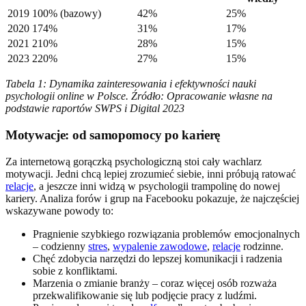
2019
100% (bazowy)
42%
25%
2020
174%
31%
17%
2021
210%
28%
15%
2023
220%
27%
15%
Tabela 1: Dynamika zainteresowania i efektywności nauki
psychologii online w Polsce. Źródło: Opracowanie własne na
podstawie raportów SWPS i Digital 2023
Motywacje: od samopomocy po karierę
Za internetową gorączką psychologiczną stoi cały wachlarz
motywacji. Jedni chcą lepiej zrozumieć siebie, inni próbują ratować
relacje
, a jeszcze inni widzą w psychologii trampolinę do nowej
kariery. Analiza forów i grup na Facebooku pokazuje, że najczęściej
wskazywane powody to:
Pragnienie szybkiego rozwiązania problemów emocjonalnych
– codzienny
stres
,
wypalenie zawodowe
,
relacje
rodzinne.
Chęć zdobycia narzędzi do lepszej komunikacji i radzenia
sobie z konfliktami.
Marzenia o zmianie branży – coraz więcej osób rozważa
przekwalifikowanie się lub podjęcie pracy z ludźmi.