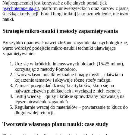
Najbezpieczniej jest korzystać z oficjalnych portali (jak
psychoterapeuta
.
ai
), platform uniwersyteckich oraz kursów z jasną
ścieżką akredytacji. Fora i blogi traktuj jako uzupełnienie, nie trzon
nauki.
Strategie mikro-nauki i metody zapamiętywania
By szybko opanować nawet złożone zagadnienia psychologiczne,
warto wdrożyć podejście mikro-nauki i techniki ułatwiające
zapamiętywanie:
Ucz się w krótkich, intensywnych blokach (15-25 minut),
korzystając z metody Pomodoro.
Twórz własne notatki wizualne i mapy myśli – ułatwia to
kojarzenie tematów i aktywuje różne strefy mózgu.
Zamiast przeglądać dziesiątki artykułów, skup się na
najważniejszych publikacjach i wyciągaj z nich esencję.
Testuj wiedzę – quizy i krótkie sprawdziany pozwalają na
lepsze utrwalenie zagadnień.
Regularnie wracaj do materiałów – powtarzanie to klucz do
długotrwałej retencji.
Tworzenie własnego planu nauki: case study