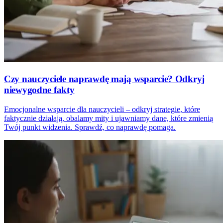
Czy nauczyciele naprawdę mają wsparcie? Odkryj
niewygodne fakty
Emocjonalne wsparcie dla nauczycieli – odkryj strategie, które
faktycznie działają, obalamy mity i ujawniamy dane, które zmienią
Twój punkt widzenia. Sprawdź, co naprawdę pomaga.