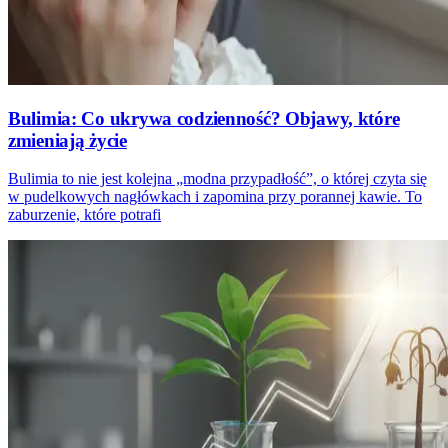
Bulimia: Co ukrywa codzienność? Objawy, które
zmieniają życie
Bulimia to nie jest kolejna „modna przypadłość”, o której czyta się
w pudelkowych nagłówkach i zapomina przy porannej kawie. To
zaburzenie, które potrafi