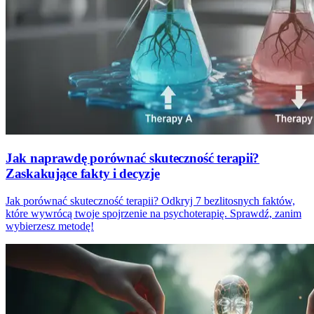
Jak naprawdę porównać skuteczność terapii?
Zaskakujące fakty i decyzje
Jak porównać skuteczność terapii? Odkryj 7 bezlitosnych faktów,
które wywrócą twoje spojrzenie na psychoterapię. Sprawdź, zanim
wybierzesz metodę!