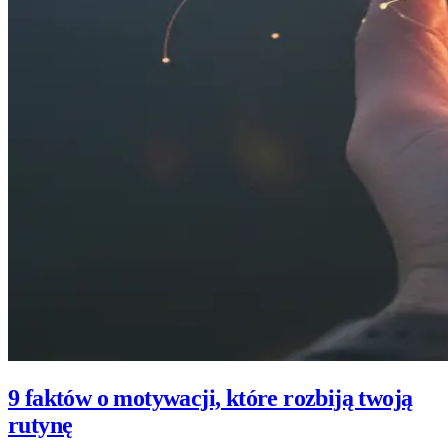
9 faktów o motywacji, które rozbiją twoją
rutynę