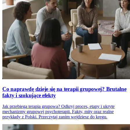
Co naprawdę dzieje się na terapii grupowej? Brutalne
fakty i szokujące efekty
Jak przebiega terapia grupowa? Odkryj proces, etapy i ukryte
mechanizmy grupowej psychoterapii. Fakty, mity oraz realne
przykłady z Polski. Przeczytaj zanim wejdziesz do kręgu.