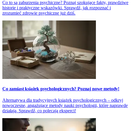
Co to są zaburzenia psychiczne? Poznaj szokujące fakty, prawdziwe
historie i praktyczne wskazówki. Sprawdź, jak rozpoznać i
zrozumieć zdrowie psychiczne już dziś.
Co zamiast książek psychologicznych? Poznaj nowe metody!
Alternatywa dla tradycyjnych książek psychologicznych – odkryj
nowoczesne, angażujące metody nauki psychologii, które naprawdę
działają. Sprawdź, co polecają eksperci!