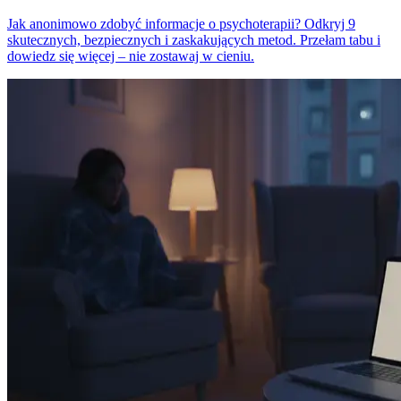
Jak anonimowo zdobyć informacje o psychoterapii? Odkryj 9
skutecznych, bezpiecznych i zaskakujących metod. Przełam tabu i
dowiedz się więcej – nie zostawaj w cieniu.