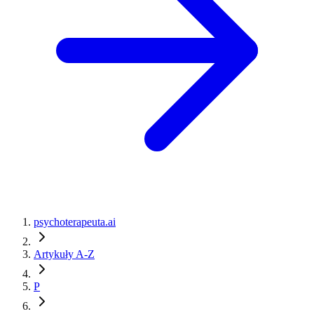
psychoterapeuta.ai
Artykuły A-Z
P