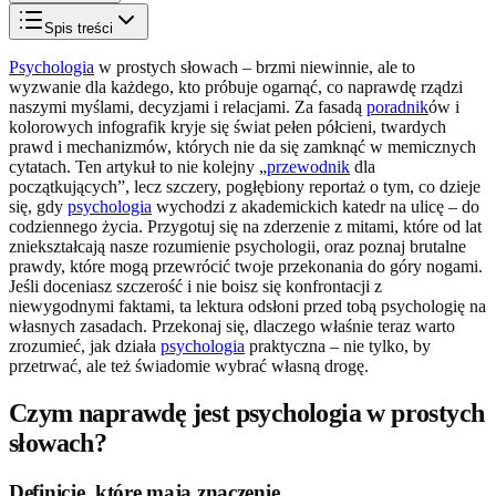
Spis treści
Psychologia
w prostych słowach – brzmi niewinnie, ale to
wyzwanie dla każdego, kto próbuje ogarnąć, co naprawdę rządzi
naszymi myślami, decyzjami i relacjami. Za fasadą
poradnik
ów i
kolorowych infografik kryje się świat pełen półcieni, twardych
prawd i mechanizmów, których nie da się zamknąć w memicznych
cytatach. Ten artykuł to nie kolejny „
przewodnik
dla
początkujących”, lecz szczery, pogłębiony reportaż o tym, co dzieje
się, gdy
psychologia
wychodzi z akademickich katedr na ulicę – do
codziennego życia. Przygotuj się na zderzenie z mitami, które od lat
zniekształcają nasze rozumienie psychologii, oraz poznaj brutalne
prawdy, które mogą przewrócić twoje przekonania do góry nogami.
Jeśli doceniasz szczerość i nie boisz się konfrontacji z
niewygodnymi faktami, ta lektura odsłoni przed tobą psychologię na
własnych zasadach. Przekonaj się, dlaczego właśnie teraz warto
zrozumieć, jak działa
psychologia
praktyczna – nie tylko, by
przetrwać, ale też świadomie wybrać własną drogę.
Czym naprawdę jest psychologia w prostych
słowach?
Definicje, które mają znaczenie