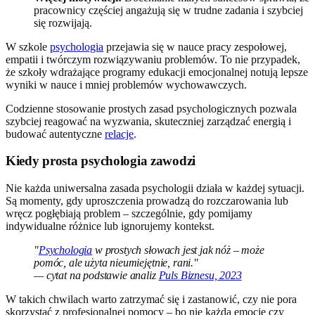
pracownicy częściej angażują się w trudne zadania i szybciej
się rozwijają.
W szkole
psychologia
przejawia się w nauce pracy zespołowej,
empatii i twórczym rozwiązywaniu problemów. To nie przypadek,
że szkoły wdrażające programy edukacji emocjonalnej notują lepsze
wyniki w nauce i mniej problemów wychowawczych.
Codzienne stosowanie prostych zasad psychologicznych pozwala
szybciej reagować na wyzwania, skuteczniej zarządzać energią i
budować autentyczne
relacje
.
Kiedy prosta psychologia zawodzi
Nie każda uniwersalna zasada psychologii działa w każdej sytuacji.
Są momenty, gdy uproszczenia prowadzą do rozczarowania lub
wręcz pogłębiają problem – szczególnie, gdy pomijamy
indywidualne różnice lub ignorujemy kontekst.
"
Psychologia
w prostych słowach jest jak nóż – może
pomóc, ale użyta nieumiejętnie, rani."
— cytat na podstawie analiz
Puls Biznesu, 2023
W takich chwilach warto zatrzymać się i zastanowić, czy nie pora
skorzystać z profesjonalnej pomocy – bo nie każdą emocję czy