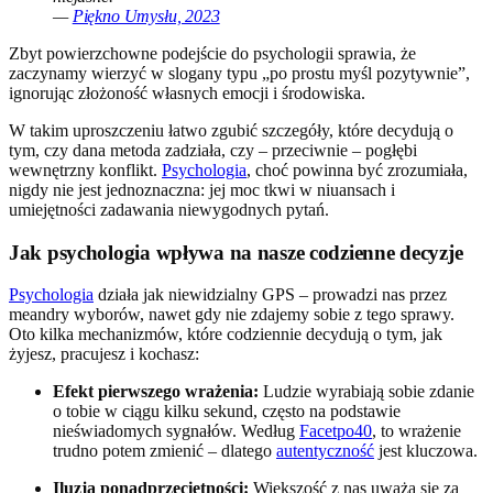
—
Piękno Umysłu, 2023
Zbyt powierzchowne podejście do psychologii sprawia, że
zaczynamy wierzyć w slogany typu „po prostu myśl pozytywnie”,
ignorując złożoność własnych emocji i środowiska.
W takim uproszczeniu łatwo zgubić szczegóły, które decydują o
tym, czy dana metoda zadziała, czy – przeciwnie – pogłębi
wewnętrzny konflikt.
Psychologia
, choć powinna być zrozumiała,
nigdy nie jest jednoznaczna: jej moc tkwi w niuansach i
umiejętności zadawania niewygodnych pytań.
Jak psychologia wpływa na nasze codzienne decyzje
Psychologia
działa jak niewidzialny GPS – prowadzi nas przez
meandry wyborów, nawet gdy nie zdajemy sobie z tego sprawy.
Oto kilka mechanizmów, które codziennie decydują o tym, jak
żyjesz, pracujesz i kochasz:
Efekt pierwszego wrażenia:
Ludzie wyrabiają sobie zdanie
o tobie w ciągu kilku sekund, często na podstawie
nieświadomych sygnałów. Według
Facetpo40
, to wrażenie
trudno potem zmienić – dlatego
autentyczność
jest kluczowa.
Iluzja ponadprzeciętności:
Większość z nas uważa się za