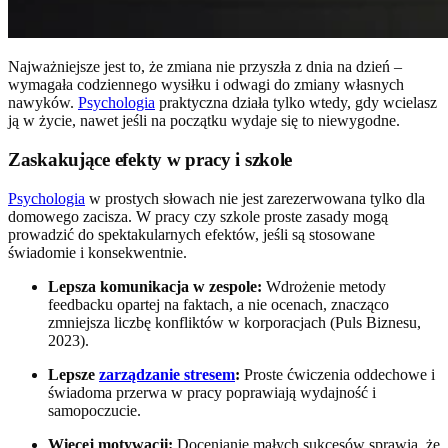
Najważniejsze jest to, że zmiana nie przyszła z dnia na dzień –
wymagała codziennego wysiłku i odwagi do zmiany własnych
nawyków.
Psychologia
praktyczna działa tylko wtedy, gdy wcielasz
ją w życie, nawet jeśli na początku wydaje się to niewygodne.
Zaskakujące efekty w pracy i szkole
Psychologia
w prostych słowach nie jest zarezerwowana tylko dla
domowego zacisza. W pracy czy szkole proste zasady mogą
prowadzić do spektakularnych efektów, jeśli są stosowane
świadomie i konsekwentnie.
Lepsza komunikacja w zespole:
Wdrożenie metody
feedbacku opartej na faktach, a nie ocenach, znacząco
zmniejsza liczbę konfliktów w korporacjach (Puls Biznesu,
2023).
Lepsze
zarządzanie stresem
:
Proste ćwiczenia oddechowe i
świadoma przerwa w pracy poprawiają wydajność i
samopoczucie.
Więcej motywacji:
Docenianie małych sukcesów sprawia, że