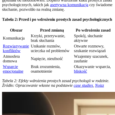
gęstniała od niedomówień. Dopiero wdrożenie kilku prostych zasad
psychologicznych, takich jak
asertywna komunikacja
czy świadome
słuchanie, pozwoliło na realną zmianę.
Tabela 2: Przed i po wdrożeniu prostych zasad psychologicznych
Obszar
Przed zmianą
Po wdrożeniu zasad
Krzyki, przerywanie,
Spokój, słuchanie
Komunikacja
brak słuchania
aktywne
Rozwiązywanie
Unikanie rozmów,
Otwarte rozmowy,
konfliktów
ucieczka od problemów
szukanie rozwiązań
Atmosfera
Wzajemny szacunek,
Napięcie, nieufność
domowa
zaufanie
Wsparcie
Brak zrozumienia,
Okazywanie wsparcia,
emocjonalne
osamotnienie
bliskość
Tabela 2: Efekty wdrożenia prostych zasad psychologii w rodzinie.
Źródło: Opracowanie własne na podstawie
case studies
,
Noizz