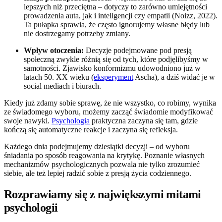
lepszych niż przeciętna – dotyczy to zarówno umiejętności
prowadzenia auta, jak i inteligencji czy empatii (Noizz, 2022).
Ta pułapka sprawia, że często ignorujemy własne błędy lub
nie dostrzegamy potrzeby zmiany.
Wpływ otoczenia:
Decyzje podejmowane pod presją
społeczną zwykle różnią się od tych, które podjęlibyśmy w
samotności. Zjawisko konformizmu udowodniono już w
latach 50. XX wieku (
eksperyment
Ascha), a dziś widać je w
social mediach i biurach.
Kiedy już zdamy sobie sprawę, że nie wszystko, co robimy, wynika
ze świadomego wyboru, możemy zacząć świadomie modyfikować
swoje nawyki.
Psychologia
praktyczna zaczyna się tam, gdzie
kończą się automatyczne reakcje i zaczyna się refleksja.
Każdego dnia podejmujemy dziesiątki decyzji – od wyboru
śniadania po sposób reagowania na krytykę. Poznanie własnych
mechanizmów psychologicznych pozwala nie tylko zrozumieć
siebie, ale też lepiej radzić sobie z presją życia codziennego.
Rozprawiamy się z największymi mitami
psychologii