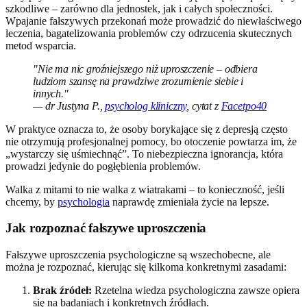
szkodliwe – zarówno dla jednostek, jak i całych społeczności.
Wpajanie fałszywych przekonań może prowadzić do niewłaściwego
leczenia, bagatelizowania problemów czy odrzucenia skutecznych
metod wsparcia.
"Nie ma nic groźniejszego niż uproszczenie – odbiera
ludziom szansę na prawdziwe zrozumienie siebie i
innych."
— dr Justyna P.,
psycholog kliniczny
, cytat z
Facetpo40
W praktyce oznacza to, że osoby borykające się z depresją często
nie otrzymują profesjonalnej pomocy, bo otoczenie powtarza im, że
„wystarczy się uśmiechnąć”. To niebezpieczna ignorancja, która
prowadzi jedynie do pogłębienia problemów.
Walka z mitami to nie walka z wiatrakami – to konieczność, jeśli
chcemy, by
psychologia
naprawdę zmieniała życie na lepsze.
Jak rozpoznać fałszywe uproszczenia
Fałszywe uproszczenia psychologiczne są wszechobecne, ale
można je rozpoznać, kierując się kilkoma konkretnymi zasadami:
Brak źródeł:
Rzetelna wiedza psychologiczna zawsze opiera
się na badaniach i konkretnych źródłach.