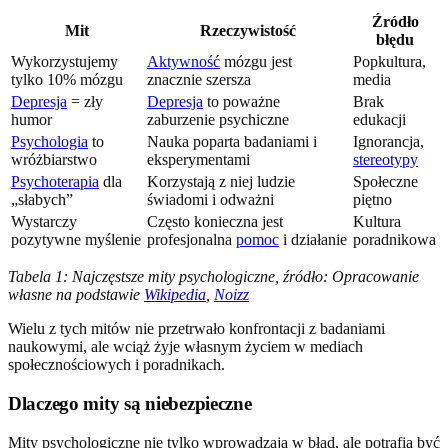
Źródło
Mit
Rzeczywistość
błędu
Wykorzystujemy
Aktywność
mózgu jest
Popkultura,
tylko 10% mózgu
znacznie szersza
media
Depresja
= zły
Depresja
to poważne
Brak
humor
zaburzenie psychiczne
edukacji
Psychologia
to
Nauka poparta badaniami i
Ignorancja,
wróżbiarstwo
eksperymentami
stereotypy
Psychoterapia
dla
Korzystają z niej ludzie
Społeczne
„słabych”
świadomi i odważni
piętno
Wystarczy
Często konieczna jest
Kultura
pozytywne myślenie
profesjonalna
pomoc
i działanie
poradnikowa
Tabela 1: Najczęstsze mity psychologiczne, źródło: Opracowanie
własne na podstawie
Wikipedia
,
Noizz
Wielu z tych mitów nie przetrwało konfrontacji z badaniami
naukowymi, ale wciąż żyje własnym życiem w mediach
społecznościowych i poradnikach.
Dlaczego mity są niebezpieczne
Mity psychologiczne nie tylko wprowadzają w błąd, ale potrafią być