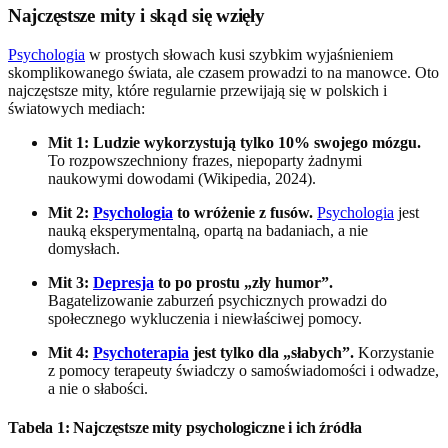
Najczęstsze mity i skąd się wzięły
Psychologia
w prostych słowach kusi szybkim wyjaśnieniem
skomplikowanego świata, ale czasem prowadzi to na manowce. Oto
najczęstsze mity, które regularnie przewijają się w polskich i
światowych mediach:
Mit 1: Ludzie wykorzystują tylko 10% swojego mózgu.
To rozpowszechniony frazes, niepoparty żadnymi
naukowymi dowodami (Wikipedia, 2024).
Mit 2:
Psychologia
to wróżenie z fusów.
Psychologia
jest
nauką eksperymentalną, opartą na badaniach, a nie
domysłach.
Mit 3:
Depresja
to po prostu „zły humor”.
Bagatelizowanie zaburzeń psychicznych prowadzi do
społecznego wykluczenia i niewłaściwej pomocy.
Mit 4:
Psychoterapia
jest tylko dla „słabych”.
Korzystanie
z pomocy terapeuty świadczy o samoświadomości i odwadze,
a nie o słabości.
Tabela 1: Najczęstsze mity psychologiczne i ich źródła