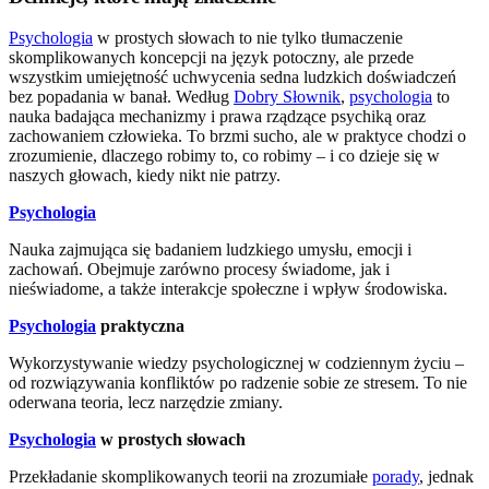
Psychologia
w prostych słowach to nie tylko tłumaczenie
skomplikowanych koncepcji na język potoczny, ale przede
wszystkim umiejętność uchwycenia sedna ludzkich doświadczeń
bez popadania w banał. Według
Dobry Słownik
,
psychologia
to
nauka badająca mechanizmy i prawa rządzące psychiką oraz
zachowaniem człowieka. To brzmi sucho, ale w praktyce chodzi o
zrozumienie, dlaczego robimy to, co robimy – i co dzieje się w
naszych głowach, kiedy nikt nie patrzy.
Psychologia
Nauka zajmująca się badaniem ludzkiego umysłu, emocji i
zachowań. Obejmuje zarówno procesy świadome, jak i
nieświadome, a także interakcje społeczne i wpływ środowiska.
Psychologia
praktyczna
Wykorzystywanie wiedzy psychologicznej w codziennym życiu –
od rozwiązywania konfliktów po radzenie sobie ze stresem. To nie
oderwana teoria, lecz narzędzie zmiany.
Psychologia
w prostych słowach
Przekładanie skomplikowanych teorii na zrozumiałe
porady
, jednak