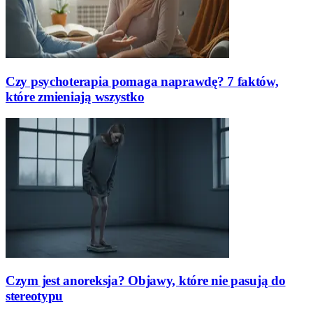
Czy psychoterapia pomaga naprawdę? 7 faktów,
które zmieniają wszystko
Czym jest anoreksja? Objawy, które nie pasują do
stereotypu