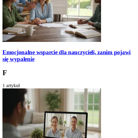
Emocjonalne wsparcie dla nauczycieli, zanim pojawi
się wypalenie
F
1 artykuł