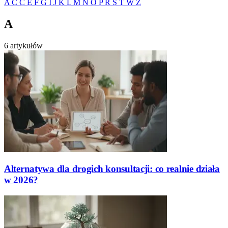
A
C
Ć
E
F
G
I
J
K
L
M
N
O
P
R
S
T
W
Z
A
6 artykułów
Alternatywa dla drogich konsultacji: co realnie działa
w 2026?