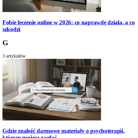
Fobie leczenie online w 2026: co naprawdę działa, a co
szkodzi
G
3 artykułów
Gdzie znaleźć darmowe materiały o psychoterapii,
którym możesz zaufać